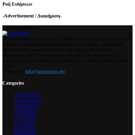
Ροή Ειδήσεων
-Advertisement / Διαφήμιση-
- Advertisement -
Η ιστοσελίδα «Αναμνήσεις – Πάνθεον του Ελληνισμού» αποτελεί
μια από τις σημαντικότερες υπηρεσίες του ομίλου «Anamniseis
Media Group» και έχει ως στόχο την έγκυρη και έγκαιρη
ενημέρωση για τα τεκταινόμενα στο χώρο της ομογένειας, της
γενέτειρας και του απανταχού ελληνισμού, καθώς επίσης και στις
ΗΠΑ.
Contact us:
info@anamniseis.net
Categories
SPONSORS
Uncategorized
ΑΘΛΗΤΙΚΑ
ΑΜΕΡΙΚΗ
ΑΠΟΨΕΙΣ
ΕΛΛΑΔΑ
ΙΣΤΟΡΙΕΣ
ΚΟΥΖΙΝΑ