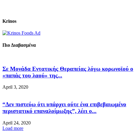
Krinos
Πιο Διαβασμένα
Σε Μονάδα Εντατικής Θεραπείας λόγω κορωνοϊού ο
«παπάς του λαού» της...
April 3, 2020
“Δεν πιστεύω ότι υπάρχει ούτε ένα επιβεβαιωμένο
περιστατικό επαναλοίμωξης”, λέει ο...
April 24, 2020
Load more