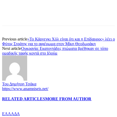
Previous article
«Το Κάρνεγκι Χόλ είναι ότι και η Επίδαυρος» λέει ο
Φύτος Στράτης για το αφιέρωμα στον Μίκη Θεοδωράκη
Next article
Ουκρανία: Εκατοντάδες πτώματα βρέθηκαν σε τόπο
ομαδικής ταφής κοντά στο Ιζιούμ
Του Δημήτρη Τσάκα
https://www.anamniseis.net/
RELATED ARTICLES
MORE FROM AUTHOR
ΕΛΛΑΔΑ