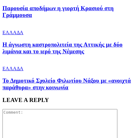
Παρουσία αποδήμων η γιορτή Κρασιού στη
Γράμμουσα
ΕΛΛΑΔΑ
Η άγνωστη καστροπολιτεία της Αττικής με δύο
λιμάνια και το ιερό της Νέμεσης
ΕΛΛΑΔΑ
Το Δημοτικό Σχολείο Φιλωτίου Νάξου με «ανοιχτά
παράθυρα» στην κοινωνία
LEAVE A REPLY