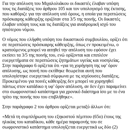
Για την απόλυση του Μιχαλολιάκου οι δικαστές έλαβαν υπόψη
τους τις διατάξεις του άρθρου 105 και τον υπολογισμό της έκτισης,
που καθόριζε για την απόλυση υπό όρους, η οποία για περιπτώσεις
πρόσκαιρης κάθειρξης οριζόταν στα 3/5 της ποινής. Οι δικαστές
έλαβαν υπόψη τους και τις διατάξεις για αναδρομική ισχύ του
ηπιότερου νόμου.
Ο νόμος που ελήφθη υπόψη του δικαστικού συμβουλίου, ορίζει ότι
σε περιπτώσεις πρόσκαιρης κάθειρξης, όπως εν προκειμένω, ο
κρατούμενος μπορεί να αιτηθεί την απόλυση του εφόσον έχει
εκτίσει τα 3/5 της ποινής του, ενώ ορίζονται και επιπλέον
ευεργετήματα σε περιπτώσεις ζητημάτων υγείας και νοσηλείας.
Στην παράγραφο 6 ορίζεται ότι «για τη χορήγηση της υφ’ όρον
απόλυσης, ως ποινή που εκτίθηκε θεωρείται αυτή που
υπολογίστηκε ευεργετικά σύμφωνα με τις ισχύουσες διατάξεις.
Προκειμένου για ποινές κάθειρξης δεν μπορεί να χορηγηθεί
πάντως στον κατάδικο η υφ’ όρον απόλυση, αν δεν έχει παραμείνει
στο σωφρονιστικό κατάστημα για χρονικό διάστημα ίσο με το ένα
τρίτο της ποινής που του επιβλήθηκε».
Στην παράγραφο 2 του άρθρου ορίζεται μεταξύ άλλων ότι:
«Μετά τη συμπλήρωση του εξηκοστού πέμπτου (65ο) έτους της
ηλικίας του καταδίκου, κάθε ημέρα παραμονής του σε
σωφρονιστικό κατάστημα υπολογίζεται ευεργετικά ως δύο (2)