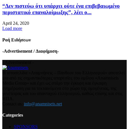
“Δεν πιστεύω ότι υπάρχει ούτε ένα επιβεβαιωμένο
περιστατικό επαναλοίμωξης”, λέει ο...
April 24, 2020
Load more
Ροή Ειδήσεων
-Advertisement / Διαφήμιση-
- Advertisement -
Η ιστοσελίδα «Αναμνήσεις – Πάνθεον του Ελληνισμού» αποτελεί
μια από τις σημαντικότερες υπηρεσίες του ομίλου «Anamniseis
Media Group» και έχει ως στόχο την έγκυρη και έγκαιρη
ενημέρωση για τα τεκταινόμενα στο χώρο της ομογένειας, της
γενέτειρας και του απανταχού ελληνισμού, καθώς επίσης και στις
ΗΠΑ.
Contact us:
info@anamniseis.net
Categories
SPONSORS