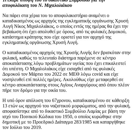
αποφυλάκιση του Ν. Μιχαλολιάκου
Να πάρει στα χέρια του το αποφυλακιστήριο αναμένει ο
καταδικασμένος ως αρχηγός της εγκληματικής οργάνωσης Χρυσή
Αυγή Νίκος Μιχαλολιάκος, ο οποίος εντός της ημέρας θα έχει την
βεβαίωση ότι έχει απολυθεί με όρους, από τις φυλακές Δομοκού,
κατάστημα κράτησης που είχε οριστεί για τον αρχηγό της
εγκληματικής οργάνωσης Χρυσή Αυγή.
Ο καταδικασμένος αρχηγός της Χρυσής Αυγής δεν βρισκόταν στην
φυλακή, καθώς το τελευταίο διάστημα παρέμενε σε κέντρο
αποκατάστασης λόγω προβλημάτων υγείας που έχει επικαλεστεί
ότι υπέστη. Ο Μιχαλολιάκος είχε εισαχθεί από τις φυλακές
Δομοκού τον Μάρτιο του 2022 σε ΜΕΘ λόγω covid και είχε
νοσηλευθεί επί πολλές ημέρες. Ακολούθως είχε μεταφερθεί σε
κέντρο αποκατάστασης στους Αγίους Αναργύρους από όπου πλέον
πήρε τον δρόμο για την οικία του.
Η υπό όρον απόλυση του 67χρονου, καταδικασμένου σε κάθειρξη
13 ετών ως αρχηγού του ναζιστικού μορφώματος, από την φυλακή,
αποφασίστηκε από το δικαστικό Συμβούλιο Λαμίας με βάση την
ισχύ του Ποινικού Κώδικα του 1950, ο οποίος κυρώθηκε στην
δημοτική με το Προεδρικό Διάταγμα 283/1985 και καταργήθηκε
τον Ιούλιο του 2019.