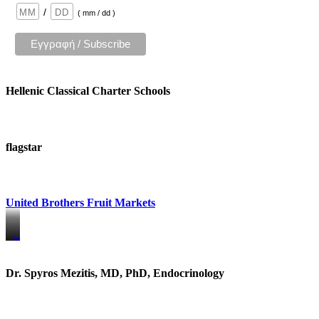
/
( mm / dd )
Hellenic Classical Charter Schools
flagstar
United Brothers Fruit Markets
https://www.unitedbrothersfruitmarkets.com/
https://www.unitedbrothersfruitmarkets.com/
Dr. Spyros Mezitis, MD, PhD, Endocrinology