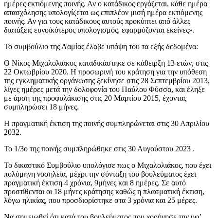
ημέρες εκτιόμενης ποινής. Αν ο κατάδικος εργάζεται, κάθε ημέρα
απασχόλησης υπολογίζεται ως επιπλέον μισή ημέρα εκτιόμενης
ποινής. Αν για τους κατάδικους αυτούς προκύπτει από άλλες
διατάξεις ευνοϊκότερος υπολογισμός, εφαρμόζονται εκείνες».
Το συμβούλιο της Λαμίας έλαβε υπόψη του τα εξής δεδομένα:
Ο Νίκος Μιχαλολιάκος καταδικάστηκε σε κάθειρξη 13 ετών, στις
22 Οκτωβρίου 2020. Η προσωρινή του κράτηση για την υπόθεση
της εγκληματικής οργάνωσης ξεκίνησε στις 28 Σεπτεμβρίου 2013,
λίγες ημέρες μετά την δολοφονία του Παύλου Φύσσα, και έληξε
με άρση της προφυλάκισης στις 20 Μαρτίου 2015, έχοντας
συμπληρώσει 18 μήνες.
Η πραγματική έκτιση της ποινής συμπληρώνεται στις 30 Απριλίου
2032.
Το 1/3ο της ποινής συμπληρώθηκε στις 30 Αυγούστου 2023 .
Το δικαστικό Συμβούλιο υπολόγισε πως ο Μιχαλολιάκος, που έχει
πολύμηνη νοσηλεία, μέχρι την σύνταξη του βουλεύματος έχει
πραγματική έκτιση 4 χρόνια, 9μήνες και 8 ημέρες. Σε αυτό
προστίθενται οι 18 μήνες κράτησης καθώς η πλασματική έκτιση,
λόγω ηλικίας, που προσδιορίστηκε στα 3 χρόνια και 25 μέρες.
Να σημειωθεί ότι κατά του βουλεύματος που χορήγησε την υφ’