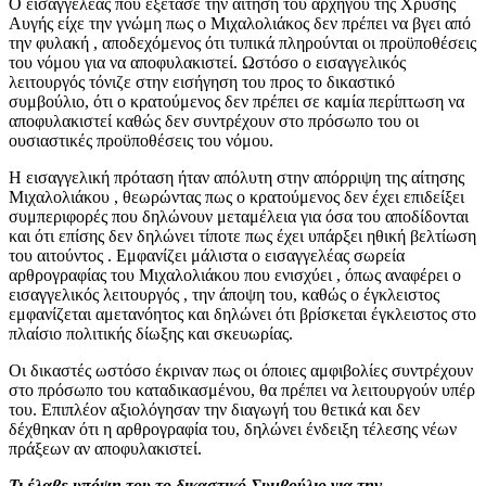
Ο εισαγγελέας που εξέτασε την αίτηση του αρχηγού της Χρυσής
Αυγής είχε την γνώμη πως ο Μιχαλολιάκος δεν πρέπει να βγει από
την φυλακή , αποδεχόμενος ότι τυπικά πληρούνται οι προϋποθέσεις
του νόμου για να αποφυλακιστεί. Ωστόσο ο εισαγγελικός
λειτουργός τόνιζε στην εισήγηση του προς το δικαστικό
συμβούλιο, ότι ο κρατούμενος δεν πρέπει σε καμία περίπτωση να
αποφυλακιστεί καθώς δεν συντρέχουν στο πρόσωπο του οι
ουσιαστικές προϋποθέσεις του νόμου.
Η εισαγγελική πρόταση ήταν απόλυτη στην απόρριψη της αίτησης
Μιχαλολιάκου , θεωρώντας πως ο κρατούμενος δεν έχει επιδείξει
συμπεριφορές που δηλώνουν μεταμέλεια για όσα του αποδίδονται
και ότι επίσης δεν δηλώνει τίποτε πως έχει υπάρξει ηθική βελτίωση
του αιτούντος . Εμφανίζει μάλιστα ο εισαγγελέας σωρεία
αρθρογραφίας του Μιχαλολιάκου που ενισχύει , όπως αναφέρει ο
εισαγγελικός λειτουργός , την άποψη του, καθώς ο έγκλειστος
εμφανίζεται αμετανόητος και δηλώνει ότι βρίσκεται έγκλειστος στο
πλαίσιο πολιτικής δίωξης και σκευωρίας.
Οι δικαστές ωστόσο έκριναν πως οι όποιες αμφιβολίες συντρέχουν
στο πρόσωπο του καταδικασμένου, θα πρέπει να λειτουργούν υπέρ
του. Επιπλέον αξιολόγησαν την διαγωγή του θετικά και δεν
δέχθηκαν ότι η αρθρογραφία του, δηλώνει ένδειξη τέλεσης νέων
πράξεων αν αποφυλακιστεί.
Τι έλαβε υπόψη του το δικαστικό Συμβούλιο για την