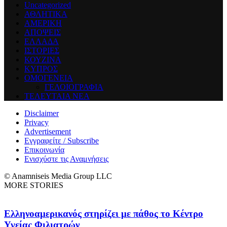
Uncategorized
ΑΘΛΗΤΙΚΑ
ΑΜΕΡΙΚΗ
ΑΠΟΨΕΙΣ
ΕΛΛΑΔΑ
ΙΣΤΟΡΙΕΣ
ΚΟΥΖΙΝΑ
ΚΥΠΡΟΣ
ΟΜΟΓΕΝΕΙΑ
ΓΕΛΟΙΟΓΡΑΦΙΑ
ΤΕΛΕΥΤΑΙΑ ΝΕΑ
Disclaimer
Privacy
Advertisement
Εγγραφείτε / Subscribe
Επικοινωνία
Ενισχύστε τις Αναμνήσεις
© Anamniseis Media Group LLC
MORE STORIES
Ελληνοαμερικανός στηρίζει με πάθος το Κέντρο
Υγείας Φιλιατρών