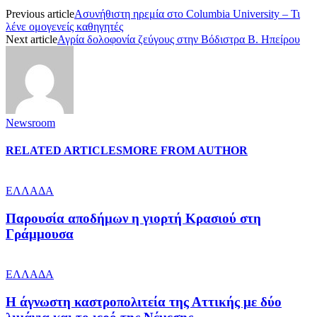
Previous article
Ασυνήθιστη ηρεμία στο Columbia University – Τι
λένε ομογενείς καθηγητές
Next article
Αγρία δολοφονία ζεύγους στην Βόδιστρα Β. Ηπείρου
Newsroom
RELATED ARTICLES
MORE FROM AUTHOR
ΕΛΛΑΔΑ
Παρουσία αποδήμων η γιορτή Κρασιού στη
Γράμμουσα
ΕΛΛΑΔΑ
Η άγνωστη καστροπολιτεία της Αττικής με δύο