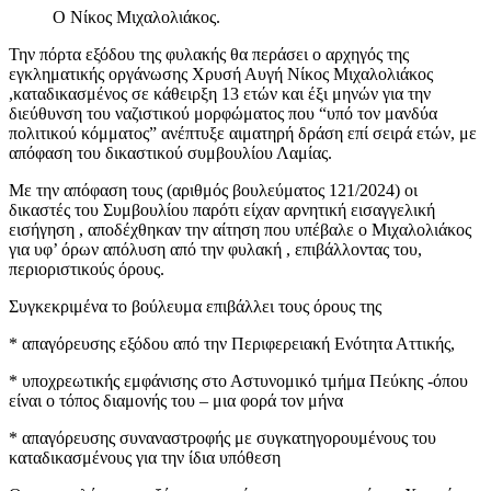
Ο Νίκος Μιχαλολιάκος.
Την πόρτα εξόδου της φυλακής θα περάσει ο αρχηγός της
εγκληματικής οργάνωσης Χρυσή Αυγή Νίκος Μιχαλολιάκος
,καταδικασμένος σε κάθειρξη 13 ετών και έξι μηνών για την
διεύθυνση του ναζιστικού μορφώματος που “υπό τον μανδύα
πολιτικού κόμματος” ανέπτυξε αιματηρή δράση επί σειρά ετών, με
απόφαση του δικαστικού συμβουλίου Λαμίας.
Με την απόφαση τους (αριθμός βουλεύματος 121/2024) οι
δικαστές του Συμβουλίου παρότι είχαν αρνητική εισαγγελική
εισήγηση , αποδέχθηκαν την αίτηση που υπέβαλε ο Μιχαλολιάκος
για υφ’ όρων απόλυση από την φυλακή , επιβάλλοντας του,
περιοριστικούς όρους.
Συγκεκριμένα το βούλευμα επιβάλλει τους όρους της
* απαγόρευσης εξόδου από την Περιφερειακή Ενότητα Αττικής,
* υποχρεωτικής εμφάνισης στο Αστυνομικό τμήμα Πεύκης -όπου
είναι ο τόπος διαμονής του – μια φορά τον μήνα
* απαγόρευσης συναναστροφής με συγκατηγορουμένους του
καταδικασμένους για την ίδια υπόθεση