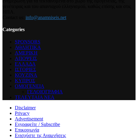
ενημέρωση για τα τεκταινόμενα στο χώρο της ομογένειας, της
γενέτειρας και του απανταχού ελληνισμού, καθώς επίσης και στις
ΗΠΑ.
Contact us:
info@anamniseis.net
Categories
SPONSORS
ΑΘΛΗΤΙΚΑ
ΑΜΕΡΙΚΗ
ΑΠΟΨΕΙΣ
ΕΛΛΑΔΑ
ΙΣΤΟΡΙΕΣ
ΚΟΥΖΙΝΑ
ΚΥΠΡΟΣ
ΟΜΟΓΕΝΕΙΑ
ΓΕΛΟΙΟΓΡΑΦΙΑ
ΤΕΛΕΥΤΑΙΑ ΝΕΑ
Disclaimer
Privacy
Advertisement
Εγγραφείτε / Subscribe
Επικοινωνία
Ενισχύστε τις Αναμνήσεις