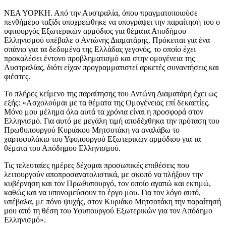
ΝΕΑ ΥΟΡΚΗ. Από την Αυστραλία, όπου πραγματοποιούσε
πενθήμερο ταξίδι υποχρεώθηκε να υπογράψει την παραίτησή του ο
υφπουργός Εξωτερικών αρμόδιος για θέματα Αποδήμου
Ελληνισμού υπέβαλε ο Αντώνης Διαματάρης. Πρόκειται για ένα
σπάνιο για τα δεδομένα της Ελλάδας γεγονός, το οποίο έχει
προκαλέσει έντονο προβληματισμό και στην ομογένεια της
Αυστραλίας, διότι είχαν προγραμματιστεί αρκετές συναντήσεις και
φιέστες.
Το πλήρες κείμενο της παραίτησης του Αντώνη Διαματάρη έχει ως
εξής: «Ασχολούμαι με τα θέματα της Ομογένειας επί δεκαετίες.
Μόνο μου μέλημα όλα αυτά τα χρόνια είναι η προσφορά στον
Ελληνισμό. Για αυτό με μεγάλη τιμή αποδέχθηκα την πρόταση του
Πρωθυπουργού Κυριάκου Μητσοτάκη να αναλάβω το
χαρτοφυλάκιο του Υφυπουργού Εξωτερικών αρμόδιου για τα
θέματα του Απόδημου Ελληνισμού.
Τις τελευταίες ημέρες δέχομαι προσωπικές επιθέσεις που
λειτουργούν αποπροσανατολιστικά, με σκοπό να πλήξουν την
κυβέρνηση και τον Πρωθυπουργό, τον οποίο αγαπώ και εκτιμώ,
καθώς και να υπονομεύσουν το έργο μου. Για τον λόγο αυτό,
υπέβαλα, με πόνο ψυχής, στον Κυριάκο Μητσοτάκη την παραίτησή
μου από τη θέση του Υφυπουργού Εξωτερικών για τον Απόδημο
Ελληνισμό».