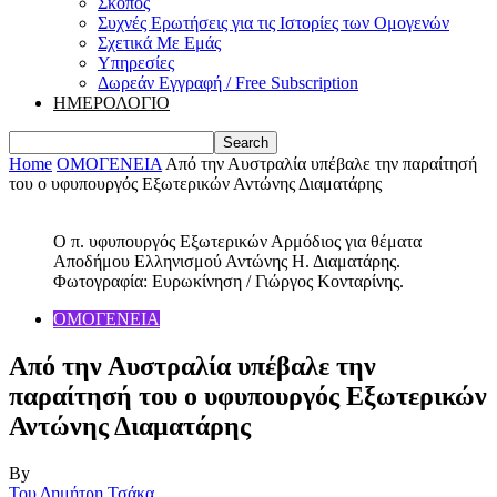
Σκοπός
Συχνές Ερωτήσεις για τις Ιστορίες των Ομογενών
Σχετικά Με Εμάς
Υπηρεσίες
Δωρεάν Εγγραφή / Free Subscription
ΗΜΕΡΟΛΟΓΙΟ
Home
ΟΜΟΓΕΝΕΙΑ
Από την Αυστραλία υπέβαλε την παραίτησή
του ο υφυπουργός Εξωτερικών Αντώνης Διαματάρης
Ο π. υφυπουργός Εξωτερικών Αρμόδιος για θέματα
Αποδήμου Ελληνισμού Αντώνης Η. Διαματάρης.
Φωτογραφία: Ευρωκίνηση / Γιώργος Κονταρίνης.
ΟΜΟΓΕΝΕΙΑ
Από την Αυστραλία υπέβαλε την
παραίτησή του ο υφυπουργός Εξωτερικών
Αντώνης Διαματάρης
By
Του Δημήτρη Τσάκα