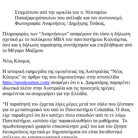
Στιγμιότυπο από την ομικλία του π. Νεκταρίου
Παπαζαφειρόπουλου που ανέλαβε και τον συντονισμό.
Φωτογραφία: Αναμνήσεις / Δημήτρης Τσάκας.
Πληροφορίες των “Αναμνήσεων” αναφέρουν ότι τόσο η δήλωση
σχετικά με το πολύκροτο ΜΒΑ του πανεπιστήμιου Κολούμπια,
όσο και η δήλωση παραίτησης συντάχτηκαν και επεβλήθηκαν από
το Μέγαρο Μαξίμου
Νέος Κόσμος
Η ιστορική εφημερίδα της ομογένειας της Αυστραλίας “Νέος
Κόσμος” σε άρθρο της που δημοσιεύτηκε στην ιστοσελίδα
https://neoskosmos.com/
αναφέρει ότι ο κ. Διαματάρης παραμένει
ιδιωτικά πλέον στην Αυστραλία και τις προσεχείς ημέρες
αναμένεται να αναχωρήσει για την Ελλάδα.
“Η παραίτησή του έρχεται λίγες μέρες μετά τον σάλο που ξέσπασε
για το μεταπτυχιακό του από το Πανεπιστήμιο Columbia. Ο ίδιος
είχε παραδεχτεί ότι δεν κατέχει τίτλο σπουδών από το εν λόγω
Πανεπιστήμιο, ωστόσο είχε παρακολουθήσει τα μαθήματα. Το
πρωθυπουργικό γραφείο επικοινώνησε μαζί του και του ζήτησε
διευκρινίσεις σχετικά με δημοσιεύματα ότι είναι διευθυντικό
στέλεχος σε κατασκευαστική εταιρεία.