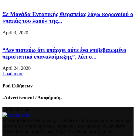
Σε Μονάδα Εντατικής Θεραπείας λόγω κορωνοϊού ο
«παπάς του λαού» της...
April 3, 2020
“Δεν πιστεύω ότι υπάρχει ούτε ένα επιβεβαιωμένο
περιστατικό επαναλοίμωξης”, λέει ο...
April 24, 2020
Load more
Ροή Ειδήσεων
-Advertisement / Διαφήμιση-
- Advertisement -
Η ιστοσελίδα «Αναμνήσεις – Πάνθεον του Ελληνισμού» αποτελεί
μια από τις σημαντικότερες υπηρεσίες του ομίλου «Anamniseis
Media Group» και έχει ως στόχο την έγκυρη και έγκαιρη