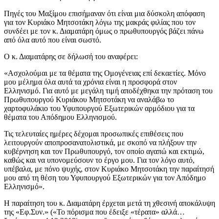
Πηγές του Μαξίμου επισήμαναν ότι είναι μια δύσκολη απόφαση
για τον Κυριάκο Μητσοτάκη λόγω της μακράς φιλίας που τον
συνδέει με τον κ. Διαματάρη όμως ο πρωθυπουργός βάζει πάνω
από όλα αυτό που είναι σωστό.
Ο κ. Διαματάρης σε δήλωσή του αναφέρει:
«Ασχολούμαι με τα θέματα της Ομογένειας επί δεκαετίες. Μόνο
μου μέλημα όλα αυτά τα χρόνια είναι η προσφορά στον
Ελληνισμό. Για αυτό με μεγάλη τιμή αποδέχθηκα την πρόταση του
Πρωθυπουργού Κυριάκου Μητσοτάκη να αναλάβω το
χαρτοφυλάκιο του Υφυπουργού Εξωτερικών αρμόδιου για τα
θέματα του Απόδημου Ελληνισμού.
Τις τελευταίες ημέρες δέχομαι προσωπικές επιθέσεις που
λειτουργούν αποπροσανατολιστικά, με σκοπό να πλήξουν την
κυβέρνηση και τον Πρωθυπουργό, τον οποίο αγαπώ και εκτιμώ,
καθώς και να υπονομεύσουν το έργο μου. Για τον λόγο αυτό,
υπέβαλα, με πόνο ψυχής, στον Κυριάκο Μητσοτάκη την παραίτησή
μου από τη θέση του Υφυπουργού Εξωτερικών για τον Απόδημο
Ελληνισμό».
Η παραίτηση του κ. Διαματάρη έρχεται μετά τη χθεσινή αποκάλυψη
της «Εφ.Συν.» («Το πόρισμα που έδειξε «τέρατα» αλλά…