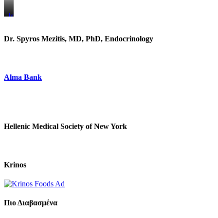
https://www.unitedbrothersfruitmarkets.com/
https://www.unitedbrothersfruitmarkets.com/
Dr. Spyros Mezitis, MD, PhD, Endocrinology
Alma Bank
Hellenic Medical Society of New York
Krinos
Πιο Διαβασμένα