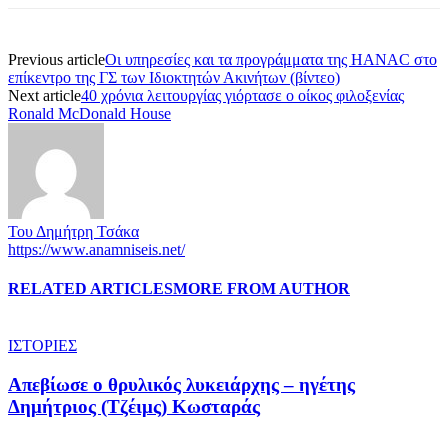
Previous article
Οι υπηρεσίες και τα προγράμματα της HANAC στο
επίκεντρο της ΓΣ των Ιδιοκτητών Ακινήτων (βίντεο)
Next article
40 χρόνια λειτουργίας γιόρτασε ο οίκος φιλοξενίας
Ronald McDonald House
Του Δημήτρη Τσάκα
https://www.anamniseis.net/
RELATED ARTICLES
MORE FROM AUTHOR
ΙΣΤΟΡΙΕΣ
Απεβίωσε ο θρυλικός λυκειάρχης – ηγέτης
Δημήτριος (Τζέιμς) Κωσταράς