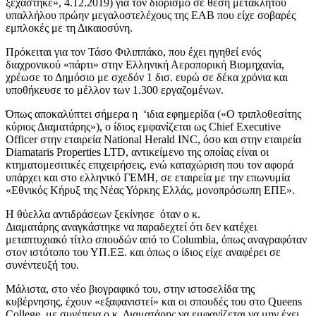
ξεχάστηκε», 4.12.2019) για τον διορισμό σε θέση μετακλητού
υπαλλήλου πρώην μεγαλοστελέχους της ΕΑΒ που είχε σοβαρές
εμπλοκές με τη Δικαιοσύνη.
Πρόκειται για τον Τάσο Φιλιππάκο, που έχει ηγηθεί ενός
διαχρονικού «πάρτι» στην Ελληνική Αεροπορική Βιομηχανία,
χρέωσε το Δημόσιο με σχεδόν 1 δισ. ευρώ σε δέκα χρόνια και
υποθήκευσε το μέλλον των 1.300 εργαζομένων.
Όπως αποκαλύπτει σήμερα η ‘ιδια εφημερίδα («Ο τριπλοθεσίτης
κύριος Διαματάρης»), ο ίδιος εμφανίζεται ως Chief Executive
Officer στην εταιρεία National Herald INC, όσο και στην εταιρεία
Diamataris Properties LTD, αντικείμενο της οποίας είναι οι
κτηματομεσιτικές επιχειρήσεις, ενώ καταχώριση που τον αφορά
υπάρχει και στο ελληνικό ΓΕΜΗ, σε εταιρεία με την επωνυμία
«Εθνικός Κήρυξ της Νέας Υόρκης Ελλάς, μονοπρόσωπη ΕΠΕ».
Η θύελλα αντιδράσεων ξεκίνησε όταν ο κ.
Διαματάρης αναγκάστηκε να παραδεχτεί ότι δεν κατέχει
μεταπτυχιακό τίτλο σπουδών από το Columbia, όπως αναγραφόταν
στον ιστότοπο του ΥΠ.ΕΞ. και όπως ο ίδιος είχε αναφέρει σε
συνέντευξή του.
Μάλιστα, στο νέο βιογραφικό του, στην ιστοσελίδα της
κυβέρνησης, έχουν «εξαφανιστεί» και οι σπουδές του στο Queens
College, με συνέπεια ο κ. Διαματάρης να εμφανίζεται να μην έχει