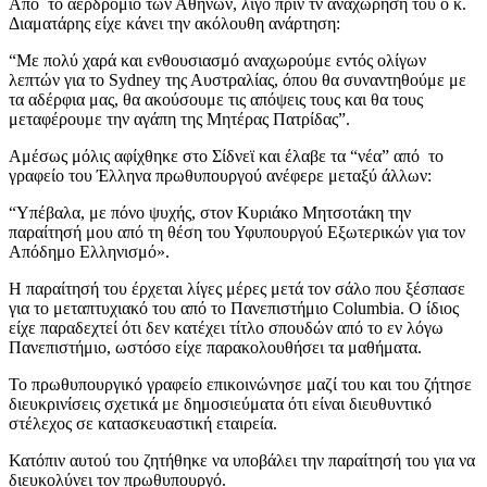
Από το αερδρόμιο των Αθηνών, λίγο πριν τν αναχώρησή του ο κ.
Διαματάρης είχε κάνει την ακόλουθη ανάρτηση:
“Με πολύ χαρά και ενθουσιασμό αναχωρούμε εντός ολίγων
λεπτών για το Sydney της Αυστραλίας, όπου θα συναντηθούμε με
τα αδέρφια μας, θα ακούσουμε τις απόψεις τους και θα τους
μεταφέρουμε την αγάπη της Μητέρας Πατρίδας”.
Αμέσως μόλις αφίχθηκε στο Σίδνεϊ και έλαβε τα “νέα” από το
γραφείο του Έλληνα πρωθυπουργού ανέφερε μεταξύ άλλων:
“Υπέβαλα, με πόνο ψυχής, στον Κυριάκο Μητσοτάκη την
παραίτησή μου από τη θέση του Υφυπουργού Εξωτερικών για τον
Απόδημο Ελληνισμό».
Η παραίτησή του έρχεται λίγες μέρες μετά τον σάλο που ξέσπασε
για το μεταπτυχιακό του από το Πανεπιστήμιο Columbia. Ο ίδιος
είχε παραδεχτεί ότι δεν κατέχει τίτλο σπουδών από το εν λόγω
Πανεπιστήμιο, ωστόσο είχε παρακολουθήσει τα μαθήματα.
Το πρωθυπουργικό γραφείο επικοινώνησε μαζί του και του ζήτησε
διευκρινίσεις σχετικά με δημοσιεύματα ότι είναι διευθυντικό
στέλεχος σε κατασκευαστική εταιρεία.
Κατόπιν αυτού του ζητήθηκε να υποβάλει την παραίτησή του για να
διευκολύνει τον πρωθυπουργό.