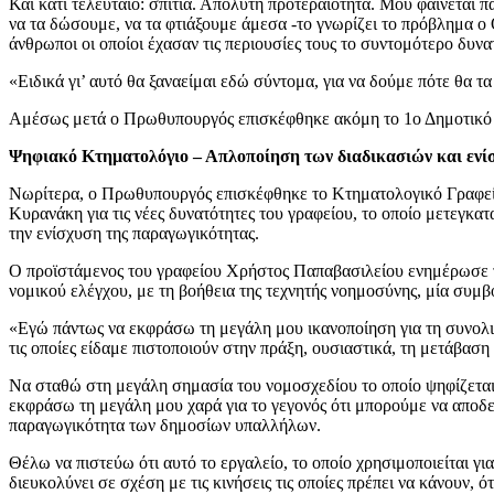
Και κάτι τελευταίο: σπίτια. Απόλυτη προτεραιότητα. Μου φαίνεται 
να τα δώσουμε, να τα φτιάξουμε άμεσα -το γνωρίζει το πρόβλημα ο
άνθρωποι οι οποίοι έχασαν τις περιουσίες τους το συντομότερο δυνα
«Ειδικά γι’ αυτό θα ξαναείμαι εδώ σύντομα, για να δούμε πότε θα 
Αμέσως μετά ο Πρωθυπουργός επισκέφθηκε ακόμη το 1ο Δημοτικό Σ
Ψηφιακό Κτηματολόγιο – Απλοποίηση των διαδικασιών και ενί
Νωρίτερα, ο Πρωθυπουργός επισκέφθηκε το Κτηματολογικό Γραφεί
Κυρανάκη για τις νέες δυνατότητες του γραφείου, το οποίο μετεγκα
την ενίσχυση της παραγωγικότητας.
Ο προϊστάμενος του γραφείου Χρήστος Παπαβασιλείου ενημέρωσε 
νομικού ελέγχου, με τη βοήθεια της τεχνητής νοημοσύνης, μία συμβ
«Εγώ πάντως να εκφράσω τη μεγάλη μου ικανοποίηση για τη συνολική π
τις οποίες είδαμε πιστοποιούν στην πράξη, ουσιαστικά, τη μετάβασ
Να σταθώ στη μεγάλη σημασία του νομοσχεδίου το οποίο ψηφίζεται 
εκφράσω τη μεγάλη μου χαρά για το γεγονός ότι μπορούμε να αποδε
παραγωγικότητα των δημοσίων υπαλλήλων.
Θέλω να πιστεύω ότι αυτό το εργαλείο, το οποίο χρησιμοποιείται γ
διευκολύνει σε σχέση με τις κινήσεις τις οποίες πρέπει να κάνουν,