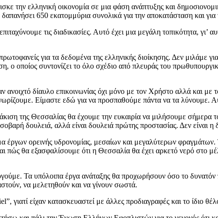
σκε την ελληνική οικονομία σε μια φάση ανάπτυξης και δημοσιονομι
 δαπανήσει 650 εκατομμύρια συνολικά για την αποκατάσταση και για 
πιταχύνουμε τις διαδικασίες. Αυτό έχει μια μεγάλη τοπικότητα, γι’ αυ
 πρωτοφανείς για τα δεδομένα της ελληνικής διοίκησης. Δεν μιλάμε γ
, ο οποίος συντονίζει το όλο σχέδιο από πλευράς του πρωθυπουργικο
ναν ανοιχτό δίαυλο επικοινωνίας όχι μόνο με τον Χρήστο αλλά και μ
γνωρίζουμε. Είμαστε εδώ για να προσπαθούμε πάντα να τα λύνουμε. Α
ράκιση της Θεσσαλίας θα έχουμε την ευκαιρία να μιλήσουμε σήμερα 
σοβαρή δουλειά, αλλά είναι δουλειά πρώτης προστασίας. Δεν είναι η 
έγμα έργων ορεινής υδρονομίας, μεσαίων και μεγαλύτερων φραγμάτων. 
ναι πώς θα εξασφαλίσουμε ότι η Θεσσαλία θα έχει αρκετό νερό στο μέ
γούμε. Τα υπόλοιπα έργα ανάταξης θα προχωρήσουν όσο το δυνατόν π
ιαστούν, να μελετηθούν και να γίνουν σωστά.
el”, γιατί είχαν κατασκευαστεί με άλλες προδιαγραφές και το ίδιο θέ
τήσω και πάλι την Ένωση Ελλήνων Εφοπλιστών για το γεγονός ότι κα