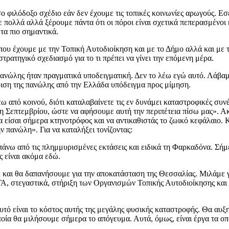
 φιλόδοξο σχέδιο εάν δεν έχουμε τις τοπικές κοινωνίες αρωγούς. Εσε
 πολλά αλλά ξέρουμε πάντα ότι οι πόροι είναι σχετικά πεπερασμένοι
τα πιο σημαντικά.
ου έχουμε με την Τοπική Αυτοδιοίκηση και με το Δήμο αλλά και με τ
στρατηγικό σχεδιασμό για το τι πρέπει να γίνει την επόμενη μέρα.
 πανώλης ήταν πραγματικά υποδειγματική. Δεν το λέω εγώ αυτό. Λάβα
ίριση της πανώλης από την Ελλάδα υπόδειγμα προς μίμηση.
ω από κοινού, διότι καταλαβαίνετε τις εν δυνάμει καταστροφικές συν
τέλη Σεπτεμβρίου, ώστε να αφήσουμε αυτή την περιπέτεια πίσω μας». 
α είσαι σήμερα κτηνοτρόφος και να αντικαθιστάς το ζωικό κεφάλαιο. Κ
 πανώλη». Για να καταλήξει τονίζοντας:
άνω από τις πλημμυρισμένες εκτάσεις και ειδικά τη Φαρκαδόνα. Σήμε
ς είναι ακόμα εδώ.
και θα δαπανήσουμε για την αποκατάσταση της Θεσσαλίας. Μιλάμε για
ΛΓΑ, στεγαστικά, στήριξη των Οργανισμών Τοπικής Αυτοδιοίκησης κα
αυτό είναι το κόστος αυτής της μεγάλης φυσικής καταστροφής. Θα αυξ
ία θα μιλήσουμε σήμερα το απόγευμα. Αυτά, όμως, είναι έργα τα οπ