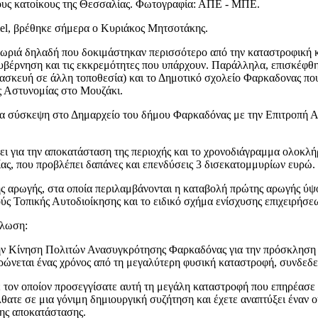
ους κατοίκους της Θεσσαλίας. Φωτογραφία: ΑΠΕ - ΜΠΕ.
iel, βρέθηκε σήμερα ο Κυριάκος Μητσοτάκης.
ά δηλαδή που δοκιμάστηκαν περισσότερο από την καταστροφική κακο
η κυβέρνηση και τις εκκρεμότητες που υπάρχουν. Παράλληλα, επισκέφ
ασκευή σε άλλη τοποθεσία) και το Δημοτικό σχολείο Φαρκαδονας πο
ς Αστυνομίας στο Μουζάκι.
ία σύσκεψη στο Δημαρχείο του δήμου Φαρκαδόνας με την Επιτροπή 
νει για την αποκατάσταση της περιοχής και το χρονοδιάγραμμα ολοκ
ας, που προβλέπει δαπάνες και επενδύσεις 3 δισεκατομμυρίων ευρώ.
ς αρωγής, στα οποία περιλαμβάνονται η καταβολή πρώτης αρωγής ύψ
ς Τοπικής Αυτοδιοίκησης και το ειδικό σχήμα ενίσχυσης επιχειρήσε
ήλωση:
ν Κίνηση Πολιτών Ανασυγκρότησης Φαρκαδόνας για την πρόσκληση τη
ρώνεται ένας χρόνος από τη μεγαλύτερη φυσική καταστροφή, συνδεδεμ
τον οποίον προσεγγίσατε αυτή τη μεγάλη καταστροφή που επηρέασε τις
θατε σε μια γόνιμη δημιουργική συζήτηση και έχετε αναπτύξει έναν 
 της αποκατάστασης.