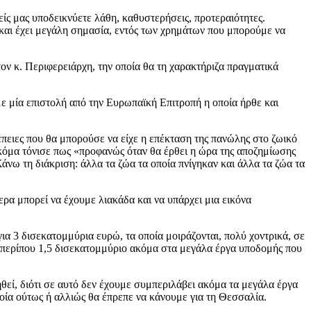
ίς μας υποδεικνύετε λάθη, καθυστερήσεις, προτεραιότητες.
 και έχει μεγάλη σημασία, εντός των χρημάτων που μπορούμε να
ον κ. Περιφερειάρχη, την οποία θα τη χαρακτήριζα πραγματικά
με μία επιστολή από την Ευρωπαϊκή Επιτροπή η οποία ήρθε και
έπειες που θα μπορούσε να είχε η επέκταση της πανώλης στο ζωικό
Ακόμα τόνισε πως «προφανώς όταν θα έρθει η ώρα της αποζημίωσης
άνω τη διάκριση: άλλα τα ζώα τα οποία πνίγηκαν και άλλα τα ζώα τα
ρα μπορεί να έχουμε λιακάδα και να υπάρχει μια εικόνα
 3 δισεκατομμύρια ευρώ, τα οποία μοιράζονται, πολύ χοντρικά, σε
ι περίπου 1,5 δισεκατομμύριο ακόμα στα μεγάλα έργα υποδομής που
ηθεί, διότι σε αυτό δεν έχουμε συμπεριλάβει ακόμα τα μεγάλα έργα
οία ούτως ή αλλιώς θα έπρεπε να κάνουμε για τη Θεσσαλία.