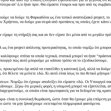
ύτερα απ’ ό,τι ήταν πριν. Θα είμαστε έτοιμοι και πριν από τις συμβ
ρούμε να δούμε τη Φαρκαδόνα ως ένα τοπικό αναπτυξιακό project, το
ου Χρήστου, να δούμε μια σειρά από προτάσεις τις οποίες έχετε κάν
 είχαμε τη στήριξή σας και αν δεν είχατε δει μέσα από το μεγάλο π
 ως ένα project απόλυτης προτεραιότητας, το οποίο νομίζω ότι μπορ
αλύψουμε σπίτια τα οποία τεχνικά, στατικά μπορεί να ήταν “πράσινα”
 Υπουργό πώς αυτό μπορούμε με κάποιο τρόπο να το εξειδικεύσουμε.
ου, προκειμένου όχι απλά να επανέλθει η κανονική ζωή, αλλά να δού
ιά, ότι θέλετε να μείνετε εδώ. Κι αυτό είναι ίσως το πιο θετικό μήνυ
ων. Νομίζω ότι έχουμε αποδείξει ότι είμαστε εδώ. Οι Υπουργοί σας 
κάνουμε. Ξέρω ότι μερικές φορές η υπομονή μπορεί να εξαντλείται, α
αχειριστούμε, οι οποίοι είναι πρωτοφανείς για τα δεδομένα της κρατ
υμα- είναι η συνολική θωράκιση, ώστε όταν θα έχουμε μία επόμενη με
όπο ώστε να μην ξαναέχουμε εκτεταμένα πλημμυρικά φαινόμενα.