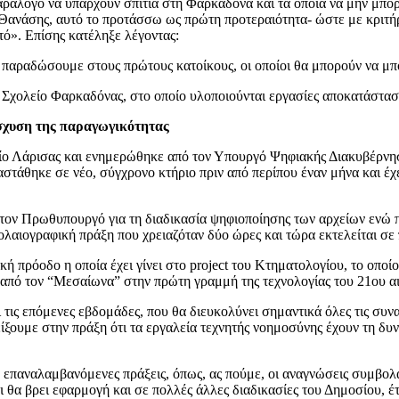
παράλογο να υπάρχουν σπίτια στη Φαρκαδόνα και τα οποία να μην μπο
 Θανάσης, αυτό το προτάσσω ως πρώτη προτεραιότητα- ώστε με κριτήρ
τό». Επίσης κατέληξε λέγοντας:
τα παραδώσουμε στους πρώτους κατοίκους, οι οποίοι θα μπορούν να μπ
χολείο Φαρκαδόνας, στο οποίο υλοποιούνται εργασίες αποκατάστασ
σχυση της παραγωγικότητας
ο Λάρισας και ενημερώθηκε από τον Υπουργό Ψηφιακής Διακυβέρνη
ταστάθηκε σε νέο, σύγχρονο κτήριο πριν από περίπου έναν μήνα και έ
τον Πρωθυπουργό για τη διαδικασία ψηφιοποίησης των αρχείων ενώ 
ολαιογραφική πράξη που χρειαζόταν δύο ώρες και τώρα εκτελείται σε 
ρόοδο η οποία έχει γίνει στο project του Κτηματολογίου, το οποίο πι
η από τον “Μεσαίωνα” στην πρώτη γραμμή της τεχνολογίας του 21ου α
τις επόμενες εβδομάδες, που θα διευκολύνει σημαντικά όλες τις συνα
ίξουμε στην πράξη ότι τα εργαλεία τεχνητής νοημοσύνης έχουν τη δυ
ια επαναλαμβανόμενες πράξεις, όπως, ας πούμε, οι αναγνώσεις συμβολ
 ότι θα βρει εφαρμογή και σε πολλές άλλες διαδικασίες του Δημοσίου,