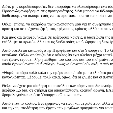
Διότι, μην κοροϊδευόμαστε, δεν μπορούμε να υλοποιήσουμε ένα τόσο
Προφανώς αναφέρομαι στις προτεραιότητες, διότι μπορεί να θέλουμε
διαθέσουμε, να ακούμε εσάς να μας προτάσσετε αυτά τα οποία είναι 
Θέλω, επίσης, να εκφράσω την ικανοποίησή μου για τη συνεργασία π
άριστη και σε τρέχοντα ζητήματα, τρέχουσες κρίσεις, αλλά και στον 
Και μιας και αναφερθήκαμε σε τρέχουσες κρίσεις, η διαχείριση της
επέβλεψε τα πρωτόκολλα και τις διαδικασίες και θεώρησε τη διαχε
Αυτό οφείλεται καταρχάς στην Περιφέρεια και στο Υπουργείο. Το λέ
κεφάλαιο. Θέλω να ελπίζω ότι ο κύκλος θα έχει κλείσει μέχρι τα 
των ζώων, έχουμε πλήρη αίσθηση του κόστους και του τι σημαίνει ν
οποία έχουν θανατωθεί ή ενδεχομένως να θανατωθούν ακόμα από την
«Θυμάμαι πάρα πολύ καλά την ημέρα που πέταξα με το ελικόπτερο π
κανονικότητας. Ξέρουμε πολύ καλά, όμως, ότι οι ζημιές και οι πληγέ
Θέλω να έχετε μια αίσθηση του συνόλου των πόρων που δαπανούμε 
περίπου 1,5 δισ. σε στήριξη και αποκατάσταση, κρατική αρωγή, Ε
δρομολογούνται από το Υπουργείο Οικονομικών.
Αυτό είναι το κόστος. Ενδεχομένως να είναι και μεγαλύτερο, αλλά 
και τη χρηματοδότηση των έργων των μεγάλων φραγμάτων για τα οπο