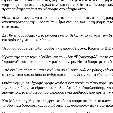
γρήγορες επισκευές των σχολείων- και τα σχολεία τα φτιάχνουμε καλ
προτεραιότητα πρέπει να δώσουμε στο ζήτημα αυτό.
Θέλω τελειώνοντας να σταθώ σε αυτό το οποίο είπατε, στο πώς μπο
ανασυγκρότησης της Θεσσαλίας. Είμαι έτοιμος, και με τη βοήθεια τ
στον τόπο.
Δεν θα μπορούσαμε να το κάνουμε αυτό -θέλω να το τονίσω- εάν δεν
ευκαιρία να γίνουμε καλύτεροι.
‘Αρα, θα δούμε με πολύ προσοχή τις προτάσεις σας. Κρατώ το ΒΙΠΑ
Κρατώ την περαιτέρω εξειδίκευση του νέου “Εξοικονομώ”, ώστε να κ
“πράσινο” σπίτι στο οποίο δεν μπήκε το νερό. Να το δούμε με τον
Από εκεί και πέρα, είμαστε εδώ και θα είμαστε εδώ σε βάθος χρόν
σε έναν τόπο που οι ίδιοι οι άνθρωποί του μας λέτε, και τα νέα παιδ
Οπότε νομίζω ότι έχουμε δρομολογήσει ένα σαφές πλαίσιο παρεμβάσε
την οποία πήραν, να είμαστε στο πεδίο. Αυτό θα εξακολουθούμε να 
πραγματικά το καλύτερο που μπορούμε για αριθμούς που πρέπει να δι
Και βέβαια, μεγάλη μας υποχρέωση -θα τα πούμε αυτά και το απόγε
το σύστημα δουλεύει και οι υποδομές μας δουλεύουν με τέτοιο τρ