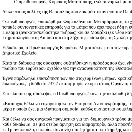
Ο πρωθυπουργός Κυριάκος Μητσοτάκης, ενώ συνομιλεί με τ
Δίπλα στους πολίτες της Θεσσαλίας που δοκιμάστηκαν από τον Dan
Ο πρωθυπουργός, επισκέφθηκε Φαρκαδόνα και Μεταμόρφωση, τα χωρι
τοπικές συντονιστικές επιτροπές για τα μέτρα που έχει πάρει ήδη 
Παλαμά (ανακατασκεύαστηκε πλήρως) και σε Μουζάκι (εκ νέου κατ
κτηματολογίου στη Λάρισα και στη λήξη της επίσκεψης τη Σχολή τη
Ειδικότερα, o Πρωθυπουργός Κυριάκος Μητσοτάκης μετά την ευρε
Δημοτικό Σχολείο.
Κατά τη διάρκεια της σύσκεψης συζητήθηκαν η πρόοδος που έχει γί
πλαίσιο του ευρύτερου σχεδίου για την ανασυγκρότηση της Θεσσαλί
Έγινε παράλληλα επισκόπηση των πιο στοχευμένων μέτρων κρατική
δικαιούχους, η διάθεση 237,7 εκατομμυρίων ευρώ στους Οργανισμού
Στο πλαίσιο της σύσκεψης ο Πρωθυπουργός έκανε την ακόλουθη δ
«Καταρχάς θέλω να ευχαριστήσω την Επιτροπή Ανασυγκρότησης, τη
μέρα η οποία έχει μια ιδιαίτερη σημασία, καθώς ουσιαστικά συμπλη
Και θέλω να σας συγχαρώ πραγματικά για τον δημιουργικό τρόπο με 
κάθε δικαίωμα, σε μια στείρα άρνηση και διαμαρτυρία, αλλά προσήλ
κ. Τριαντόπουλο, ο οποίος συντονίζει τα ζητήματα της στήριξης και