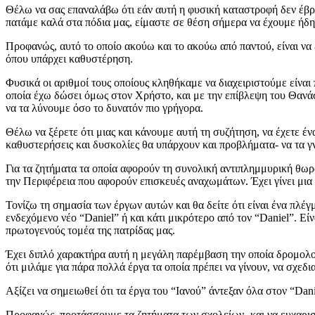
Θέλω να σας επαναλάβω ότι εάν αυτή η φυσική καταστροφή δεν έβρι
πατάμε καλά στα πόδια μας, είμαστε σε θέση σήμερα να έχουμε ήδη
Προφανώς, αυτό το οποίο ακούω και το ακούω από παντού, είναι να ε
όπου υπάρχει καθυστέρηση.
Φυσικά οι αριθμοί τους οποίους κληθήκαμε να διαχειριστούμε είναι
οποία έχω δώσει όμως στον Χρήστο, και με την επίβλεψη του Θανάση
να τα λύνουμε όσο το δυνατόν πιο γρήγορα.
Θέλω να ξέρετε ότι μιας και κάνουμε αυτή τη συζήτηση, να έχετε έ
καθυστερήσεις και δυσκολίες θα υπάρχουν και προβλήματα- να τα 
Για τα ζητήματα τα οποία αφορούν τη συνολική αντιπλημμυρική θω
την Περιφέρεια που αφορούν επισκευές αναχωμάτων. Έχει γίνει μια 
Τονίζω τη σημασία των έργων αυτών και θα δείτε ότι είναι ένα πλ
ενδεχόμενο νέο “Daniel” ή και κάτι μικρότερο από τον “Daniel”. Εί
πρωτογενούς τομέα της πατρίδας μας.
Έχει διπλό χαρακτήρα αυτή η μεγάλη παρέμβαση την οποία δρομολο
ότι μιλάμε για πάρα πολλά έργα τα οποία πρέπει να γίνουν, να σχεδ
Αξίζει να σημειωθεί ότι τα έργα του “Ιανού” άντεξαν όλα στον “Dani
Προφανώς, προτάσσουμε τα ζητήματα των σχολείων -και να ευχαρισ