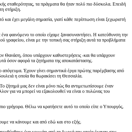
κής σταθερότητας, τα πράγματα θα ήταν πολύ πιο δύσκολα. Επειδή
τη στήριξη.
τό και έχει μεγάλη σημασία, γιατί κάθε περίπτωση είναι ξεχωριστή
ια ένα φαινόμενο το οποίο είχαμε ξανασυναντήσει. Η κατεύθυνση την
ύ γραφείου, είναι με την τοπική σας στήριξη αυτά τα προβλήματα
ε τον Θανάση, όπου υπάρχουν καθυστερήσεις -και θα υπάρχουν
υτά όσον αφορά τα ζητήματα της αποκατάστασης.
το απόγευμα. Έχουν γίνει σημαντικά έργα πρώτης παρέμβασης από
δουλειά η οποία θα θωρακίσει τη Θεσσαλία.
Το ζήτημά μας δεν είναι μόνο πώς θα αντιμετωπίσουμε έναν
λλον για να μπορεί να εξακολουθεί να είναι ο πυλώνας του
ιο γρήγορα. Θέλω να κρατήσετε αυτό το οποίο είπε ο Υπουργός,
λουμε να κάνουμε και από εδώ και στο εξής.
τευθύνθηκε ένα κομμάτι από τη δωρεά την οποία έκαναν στις