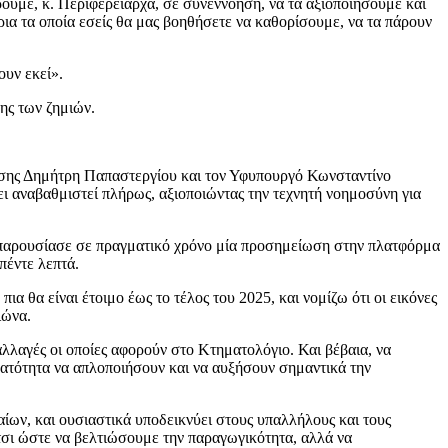
ρούμε, κ. Περιφερειάρχα, σε συνεννόηση, να τα αξιοποιήσουμε και
ια τα οποία εσείς θα μας βοηθήσετε να καθορίσουμε, να τα πάρουν
ουν εκεί».
ης των ζημιών.
σης Δημήτρη Παπαστεργίου και τον Υφυπουργό Κωνσταντίνο
χει αναβαθμιστεί πλήρως, αξιοποιώντας την τεχνητή νοημοσύνη για
παρουσίασε σε πραγματικό χρόνο μία προσημείωση στην πλατφόρμα
πέντε λεπτά.
α θα είναι έτοιμο έως το τέλος του 2025, και νομίζω ότι οι εικόνες
ιώνα.
λλαγές οι οποίες αφορούν στο Κτηματολόγιο. Και βέβαια, να
νατότητα να απλοποιήσουν και να αυξήσουν σημαντικά την
αίων, και ουσιαστικά υποδεικνύει στους υπαλλήλους και τους
 έτσι ώστε να βελτιώσουμε την παραγωγικότητα, αλλά να