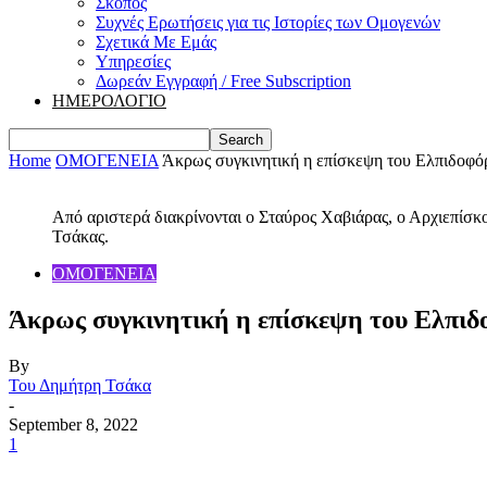
Σκοπός
Συχνές Ερωτήσεις για τις Ιστορίες των Ομογενών
Σχετικά Με Εμάς
Υπηρεσίες
Δωρεάν Εγγραφή / Free Subscription
ΗΜΕΡΟΛΟΓΙΟ
Home
ΟΜΟΓΕΝΕΙΑ
Άκρως συγκινητική η επίσκεψη του Ελπιδοφόρο
Από αριστερά διακρίνονται ο Σταύρος Χαβιάρας, ο Αρχιεπίσκ
Τσάκας.
ΟΜΟΓΕΝΕΙΑ
Άκρως συγκινητική η επίσκεψη του Ελπιδοφ
By
Του Δημήτρη Τσάκα
-
September 8, 2022
1
Share