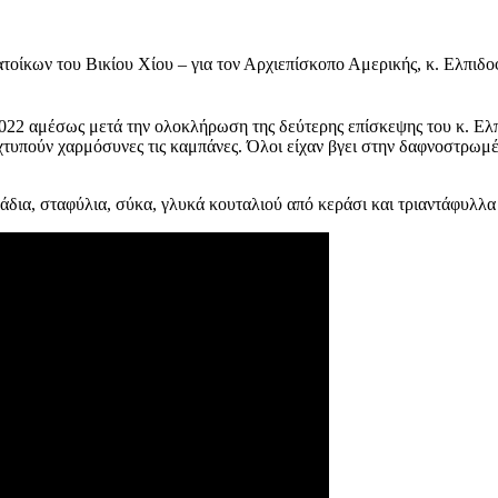
τοίκων του Βικίου Χίου – για τον Αρχιεπίσκοπο Αμερικής, κ. Ελπιδ
22 αμέσως μετά την ολοκλήρωση της δεύτερης επίσκεψης του κ. Ελπ
 χτυπούν χαρμόσυνες τις καμπάνες. Όλοι είχαν βγει στην δαφνοστρω
άδια, σταφύλια, σύκα, γλυκά κουταλιού από κεράσι και τριαντάφυλλα