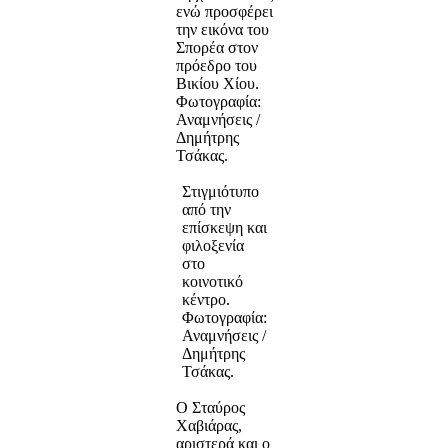
ενώ προσφέρει
την εικόνα του
Σπορέα στον
πρόεδρο του
Βικίου Χίου.
Φωτογραφία:
Αναμνήσεις /
Δημήτρης
Τσάκας.
Στιγμιότυπο
από την
επίσκεψη και
φιλοξενία
στο
κοινοτικό
κέντρο.
Φωτογραφία:
Αναμνήσεις /
Δημήτρης
Τσάκας.
Ο Σταύρος
Χαβιάρας,
αριστερά και ο