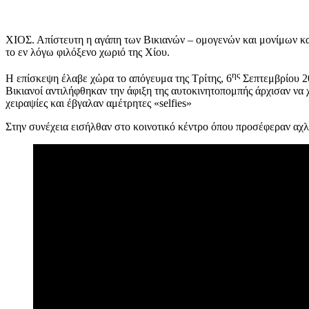
ΧΙΟΣ. Απίστευτη η αγάπη των Βικιανών – ομογενών και μονίμων κα
το εν λόγω φιλόξενο χωριό της Χίου.
ης
Η επίσκεψη έλαβε χώρα το απόγευμα της Τρίτης, 6
Σεπτεμβρίου 20
Βικιανοί αντιλήφθηκαν την άφιξη της αυτοκινητοπομπής άρχισαν να
χειραψίες και έβγαλαν αμέτρητες «selfies»
Στην συνέχεια εισήλθαν στο κοινοτικό κέντρο όπου προσέφεραν αχλ