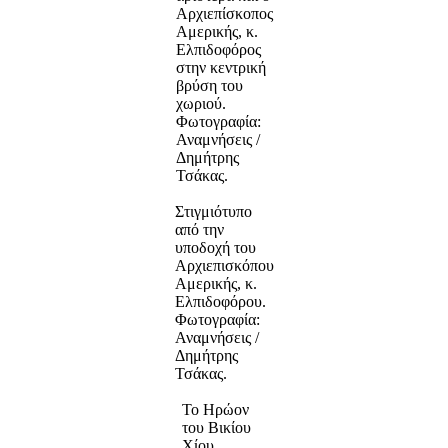
Αρχιεπίσκοπος
Αμερικής, κ.
Ελπιδοφόρος
στην κεντρική
βρύση του
χωριού.
Φωτογραφία:
Αναμνήσεις /
Δημήτρης
Τσάκας.
Στιγμιότυπο
από την
υποδοχή του
Αρχιεπισκόπου
Αμερικής, κ.
Ελπιδοφόρου.
Φωτογραφία:
Αναμνήσεις /
Δημήτρης
Τσάκας.
Το Ηρώον
του Βικίου
Χίου.