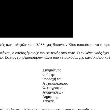
ωνές των μαθητών και ο Σύλλογος Βικιανών Χίου αποφάσισε να το προ
τόκου, ο οποίος έμοιαζε πιο φωτεινός από ποτέ. Ο εν λόγω ναός έχει
ο. Εφέτος χρησιμοποίησαν πάνω από τετρακόσια γ.χ. κατσικίσιου κρέ
Στιγμιότυπο
από την
υποδοχή του
Αρχιεπισκόπου.
Φωτογραφία:
Αναμνήσεις /
Δημήτρης
Τσάκας.
μή του Αρχιεπισκόπου και των ομογενών που τον συνόδευαν.