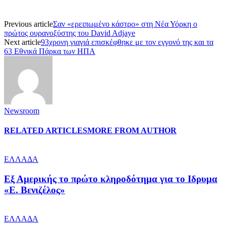
Previous article
Σαν «ερειπωμένο κάστρο» στη Νέα Υόρκη ο
πρώτος ουρανοξύστης του David Adjaye
Next article
93χρονη γιαγιά επισκέφθηκε με τον εγγονό της και τα
63 Εθνικά Πάρκα των ΗΠΑ
Newsroom
RELATED ARTICLES
MORE FROM AUTHOR
ΕΛΛΑΔΑ
Εξ Αμερικής το πρώτο κληροδότημα για το Ιδρυμα
«Ε. Βενιζέλος»
ΕΛΛΑΔΑ