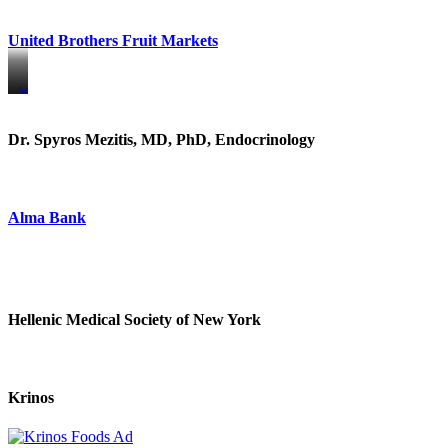
United Brothers Fruit Markets
https://www.unitedbrothersfruitmarkets.com/
https://www.unitedbrothersfruitmarkets.com/
Dr. Spyros Mezitis, MD, PhD, Endocrinology
Alma Bank
Hellenic Medical Society of New York
Krinos