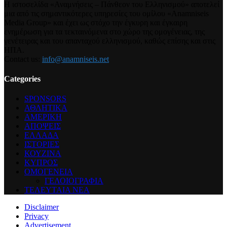
Η ιστοσελίδα «Αναμνήσεις – Πάνθεον του Ελληνισμού» αποτελεί
μια από τις σημαντικότερες υπηρεσίες του ομίλου «Anamniseis
Media Group» και έχει ως στόχο την έγκυρη και έγκαιρη
ενημέρωση για τα τεκταινόμενα στο χώρο της ομογένειας, της
γενέτειρας και του απανταχού ελληνισμού, καθώς επίσης και στις
ΗΠΑ.
Contact us:
info@anamniseis.net
Categories
SPONSORS
ΑΘΛΗΤΙΚΑ
ΑΜΕΡΙΚΗ
ΑΠΟΨΕΙΣ
ΕΛΛΑΔΑ
ΙΣΤΟΡΙΕΣ
ΚΟΥΖΙΝΑ
ΚΥΠΡΟΣ
ΟΜΟΓΕΝΕΙΑ
ΓΕΛΟΙΟΓΡΑΦΙΑ
ΤΕΛΕΥΤΑΙΑ ΝΕΑ
Disclaimer
Privacy
Advertisement