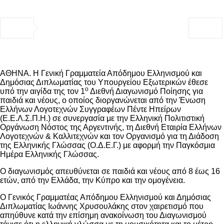
ΑΘΗΝΑ. Η Γενική Γραμματεία Απόδημου Ελληνισμού και
Δημόσιας Διπλωματίας του Υπουργείου Εξωτερικών έθεσε
ο
υπό την αιγίδα της τον 1
Διεθνή Διαγωνισμό Ποίησης για
παιδιά και νέους, ο οποίος διοργανώνεται από την Ένωση
Ελλήνων Λογοτεχνών Συγγραφέων Πέντε Ηπείρων
(Ε.Ε.Λ.Σ.Π.Η.) σε συνεργασία με την Ελληνική Πολιτιστική
Οργάνωση Νόστος της Αργεντινής, τη Διεθνή Εταιρία Ελλήνων
Λογοτεχνών & Καλλιτεχνών και τον Οργανισμό για τη Διάδοση
της Ελληνικής Γλώσσας (Ο.Δ.Ε.Γ.) με αφορμή την Παγκόσμια
Ημέρα Ελληνικής Γλώσσας.
Ο διαγωνισμός απευθύνεται σε παιδιά και νέους από 8 έως 16
ετών, από την Ελλάδα, την Κύπρο και την ομογένεια.
Ο Γενικός Γραμματέας Απόδημου Ελληνισμού και Δημόσιας
Διπλωματίας Ιωάννης Χρυσουλάκης στον χαιρετισμό που
απηύθυνε κατά την επίσημη ανακοίνωση του Διαγωνισμού