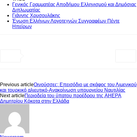
Γενικός Γραμματέας Αποδήμου Ελληνισμού και Δημόσιας
Διπλωματίας
Γιάννης Χρυσουλάκης
Ένωση Ελλήνων Λογοτεχνών Συγγραφέων Πέντε
Ηπείρων
Previous article
Οινούσσες: Επεισόδιο με σκάφος του Λιμενικού
και τουρκικό αλιευτικό-Ανακοίνωση υπουργείου Ναυτιλίας
Next article
Περιοδεία του ύπατου προέδρου της AHEPA
Δημητρίου Κόκοτα στην Ελλάδα