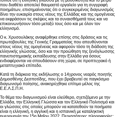
τόνισε ότι η ελληνική γλώσσα με τη μουσικότητα και το μέτρο
που διαθέτει αποτελεί θαυμαστό εργαλείο για τη συγγραφή
ποιημάτων, επισημαίνοντας ότι ο συγκεκριμένος διαγωνισμός
δίνει την ευκαιρία στους νέους της Ελλάδας και της ομογένειας
να εκφράσουν τις σκέψεις και τα συναισθήματά τους και να
επικοινωνήσουν τόσο μεταξύ τους όσο και με όλον τον
ελληνισμό.
Ο κ. Χρυσουλάκης αναφέρθηκε επίσης στις δράσεις και τις
πρωτοβουλίες της Γενικής Γραμματείας που απευθύνονται
στους νέους της ομογένειας και αφορούν τόσο τη διάδοση της
ελληνικής γλώσσας, όσο και την προώθηση της ξενόγλωσσης
πανεπιστημιακής εκπαίδευσης στην Ελλάδα για όσους
ενδιαφέρονται να σπουδάσουν στη χώρα, σε προπτυχιακό ή
μεταπτυχιακό επίπεδο.
Κατά τη διάρκεια της εκδήλωσης ο 14χρονος νεαρός ποιητής
Δημοσθένης Δεσποτίδης, που έχει βραβευτεί σε παγκόσμιο
διαγωνισμό ποίησης, ανακηρύχθηκε επίτιμο μέλος της
Ε.Ε.Λ.Σ.Π.Η.
Το θέμα του διαγωνισμού είναι ελεύθερο, σχετιζόμενο με την
Ελλάδα, την Ελληνική Γλώσσα και τον Ελληνικό Πολιτισμό και
οι γλώσσες στις οποίες μπορούν να κατατεθούν τα ποιήματα
είναι η ελληνική, η αγγλική και η ισπανική με καταληκτική
ημερομηνία την 15η Μαΐου 2022. Περισσότερες πληροφορίες: