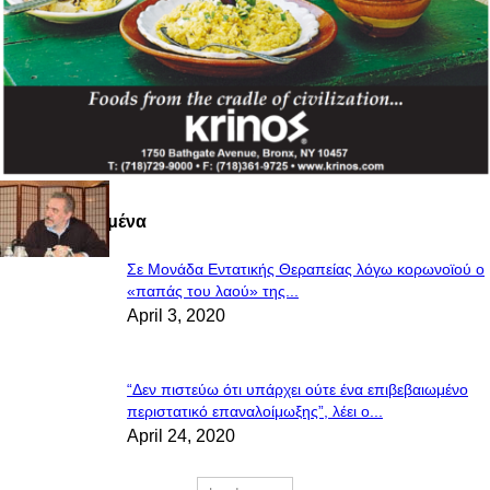
Πιο Διαβασμένα
Σε Μονάδα Εντατικής Θεραπείας λόγω κορωνοϊού ο
«παπάς του λαού» της...
April 3, 2020
“Δεν πιστεύω ότι υπάρχει ούτε ένα επιβεβαιωμένο
περιστατικό επαναλοίμωξης”, λέει ο...
April 24, 2020