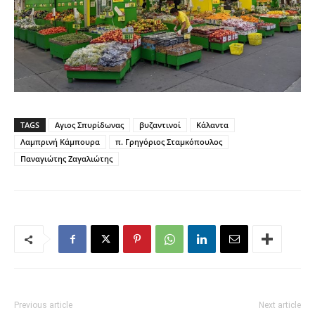
TAGS
Αγιος Σπυρίδωνας
βυζαντινοί
Κάλαντα
Λαμπρινή Κάμπουρα
π. Γρηγόριος Σταμκόπουλος
Παναγιώτης Ζαγαλιώτης
Previous article
Next article