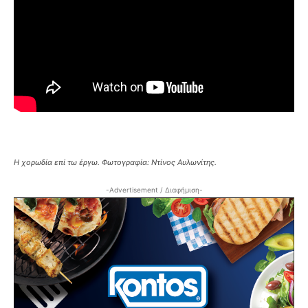
Η χορωδία επί τω έργω. Φωτογραφία: Ντίνος Αυλωνίτης.
-Advertisement / Διαφήμιση-