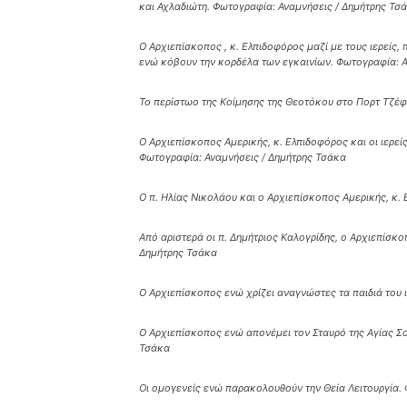
και Αχλαδιώτη. Φωτογραφία: Αναμνήσεις / Δημήτρης Τσ
Ο Αρχιεπίσκοπος , κ. Ελπιδοφόρος μαζί με τους ιερείς, 
ενώ κόβουν την κορδέλα των εγκαινίων. Φωτογραφία: Α
Το περίστωο της Κοίμησης της Θεοτόκου στο Πορτ Τζέφ
Ο Αρχιεπίσκοπος Αμερικής, κ. Ελπιδοφόρος και οι ιερεί
Φωτογραφία: Αναμνήσεις / Δημήτρης Τσάκα
Ο π. Ηλίας Νικολάου και ο Αρχιεπίσκοπος Αμερικής, κ.
Από αριστερά οι π. Δημήτριος Καλογρίδης, ο Αρχιεπίσκ
Δημήτρης Τσάκα
Ο Αρχιεπίσκοπος ενώ χρίζει αναγνώστες τα παιδιά του 
Ο Αρχιεπίσκοπος ενώ απονέμει τον Σταυρό της Αγίας Σο
Τσάκα
Οι ομογενείς ενώ παρακολουθούν την Θεία Λειτουργία.