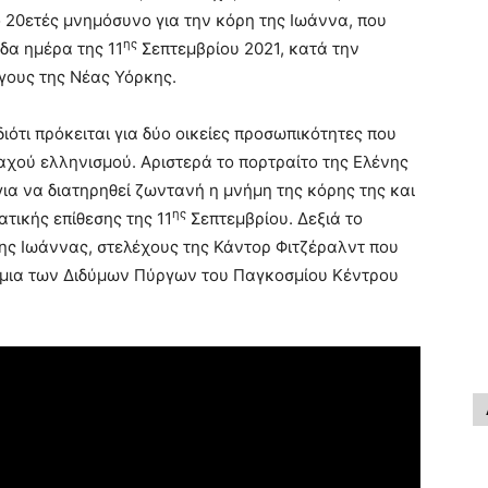
 20ετές μνημόσυνο για την κόρη της Ιωάννα, που
ης
δα ημέρα της 11
Σεπτεμβρίου 2021, κατά την
γους της Νέας Υόρκης.
ιότι πρόκειται για δύο οικείες προσωπικότητες που
αχού ελληνισμού. Αριστερά το πορτραίτο της Ελένης
ια να διατηρηθεί ζωντανή η μνήμη της κόρης της και
ης
τικής επίθεσης της 11
Σεπτεμβρίου. Δεξιά το
ης Ιωάννας, στελέχους της Κάντορ Φιτζέραλντ που
ίμμια των Διδύμων Πύργων του Παγκοσμίου Κέντρου