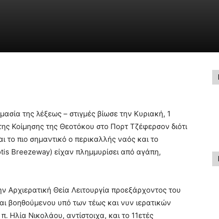
ασία της λέξεως – στιγμές βίωσε την Κυριακή, 1
ης Κοίμησης της Θεοτόκου στο Πορτ Τζέφερσον διότι
αι το πιο σημαντικό ο περικαλλής ναός και το
otis Breezeway) είχαν πλημμυρίσει από αγάπη,
ην Αρχιερατική Θεία Λειτουργία προεξάρχοντος του
και βοηθούμενου υπό των τέως και νυν ιερατικών
π. Ηλία Νικολάου, αντίστοιχα, και το 11ετές