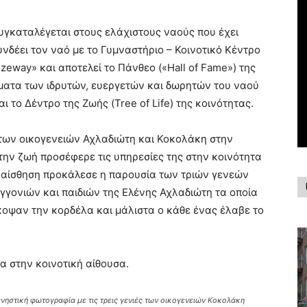
υγκαταλέγεται στους ελάχιστους ναούς που έχει
υνδέει τον ναό με το Γυμναστήριο – Κοινοτικό Κέντρο
ezeway» και αποτελεί το Πάνθεο («Hall of Fame») της
όματα των ιδρυτών, ευεργετών και δωρητών του ναού
αι το Δέντρο της Ζωής (Tree of Life) της κοινότητας.
 των οικογενειών Αχλαδιώτη και Κοκολάκη στην
την ζωή προσέφερε τις υπηρεσίες της στην κοινότητα
η αίσθηση προκάλεσε η παρουσία των τριών γενεών
γγονιών και παιδιών της Ελένης Αχλαδιώτη τα οποία
έκοψαν την κορδέλα και μάλιστα ο κάθε ένας έλαβε το
α στην κοινοτική αίθουσα.
νηστική φωτογραφία με τις τρεις γενιές των οικογενειών Κοκολάκη