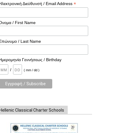
*
Ηλεκτρονική Διεύθυνσή / Email Address
Όνομα / First Name
Επώνυμο / Last Name
Ημερομηνία Γεννήσεως / Birthday
/
( mm / dd )
Hellenic Classical Charter Schools