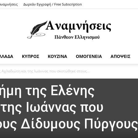
 Αναμνήσεις
Δωρεάν Εγγραφή / Free Subscription
ΛΛΑΔΑ
ΚΥΠΡΟΣ
ΚΟΥΖΙΝΑ
ΟΜΟΓΕΝΕΙΑ
ΑΠΟΨΕΙΣ
Anamniseis
 Αχλαδιώτη και της Ιωάννας που σκοτώθηκε στους...
ήμη της Ελένης
 της Ιωάννας που
υς Δίδυμους Πύργου