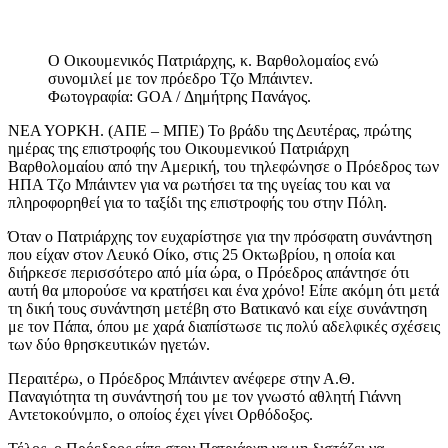
Ο Οικουμενικός Πατριάρχης, κ. Βαρθολομαίος ενώ
συνομιλεί με τον πρόεδρο Τζο Μπάιντεν.
Φωτογραφία: GOA / Δημήτρης Πανάγος.
ΝΕΑ ΥΟΡΚΗ. (ΑΠΕ – ΜΠΕ) Το βράδυ της Δευτέρας, πρώτης
ημέρας της επιστροφής του Οικουμενικού Πατριάρχη
Βαρθολομαίου από την Αμερική, του τηλεφώνησε ο Πρόεδρος των
ΗΠΑ Τζο Μπάιντεν για να ρωτήσει τα της υγείας του και να
πληροφορηθεί για το ταξίδι της επιστροφής του στην Πόλη.
Όταν ο Πατριάρχης τον ευχαρίστησε για την πρόσφατη συνάντηση
που είχαν στον Λευκό Οίκο, στις 25 Οκτωβρίου, η οποία και
διήρκεσε περισσότερο από μία ώρα, ο Πρόεδρος απάντησε ότι
αυτή θα μπορούσε να κρατήσει και ένα χρόνο! Είπε ακόμη ότι μετά
τη δική τους συνάντηση μετέβη στο Βατικανό και είχε συνάντηση
με τον Πάπα, όπου με χαρά διαπίστωσε τις πολύ αδελφικές σχέσεις
των δύο θρησκευτικών ηγετών.
Περαιτέρω, ο Πρόεδρος Μπάιντεν ανέφερε στην Α.Θ.
Παναγιότητα τη συνάντησή του με τον γνωστό αθλητή Γιάννη
Αντετοκούνμπο, ο οποίος έχει γίνει Ορθόδοξος.