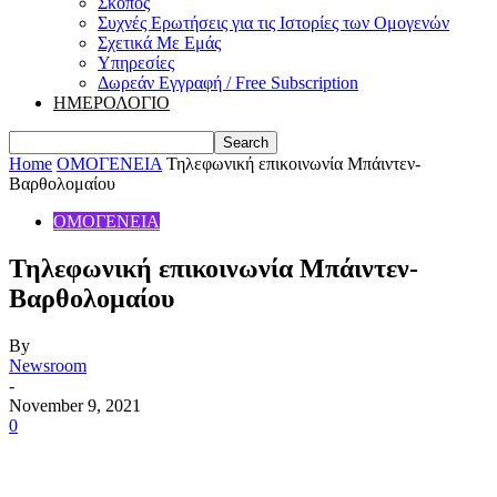
Σκοπός
Συχνές Ερωτήσεις για τις Ιστορίες των Ομογενών
Σχετικά Με Εμάς
Υπηρεσίες
Δωρεάν Εγγραφή / Free Subscription
ΗΜΕΡΟΛΟΓΙΟ
Home
ΟΜΟΓΕΝΕΙΑ
Τηλεφωνική επικοινωνία Μπάιντεν-
Βαρθολομαίου
ΟΜΟΓΕΝΕΙΑ
Τηλεφωνική επικοινωνία Μπάιντεν-
Βαρθολομαίου
By
Newsroom
-
November 9, 2021
0