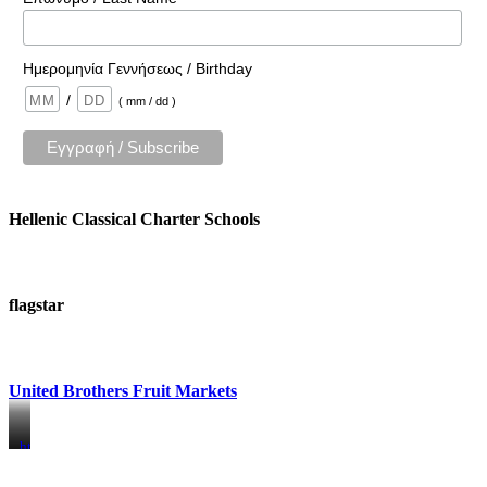
Ημερομηνία Γεννήσεως / Birthday
/
( mm / dd )
Hellenic Classical Charter Schools
flagstar
United Brothers Fruit Markets
https://www.unitedbrothersfruitmarkets.com/
https://www.unitedbrothersfruitmarkets.com/