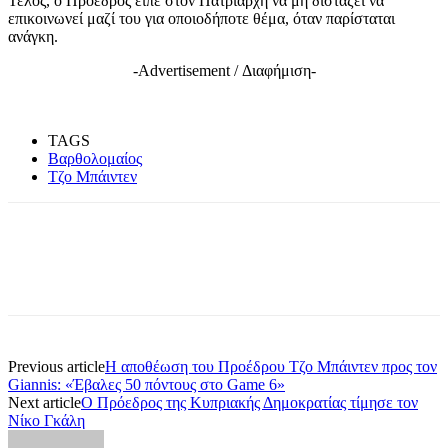
Τέλος, ο Πρόεδρος είπε στον Πατριάρχη να μη διστάζει να
επικοινωνεί μαζί του για οποιοδήποτε θέμα, όταν παρίσταται
ανάγκη.
-Advertisement / Διαφήμιση-
TAGS
Βαρθολομαίος
Τζο Μπάιντεν
Previous article
Η αποθέωση του Προέδρου Τζο Μπάιντεν προς τον
Giannis: «Έβαλες 50 πόντους στο Game 6»
Next article
Ο Πρόεδρος της Κυπριακής Δημοκρατίας τίμησε τον
Νίκο Γκάλη