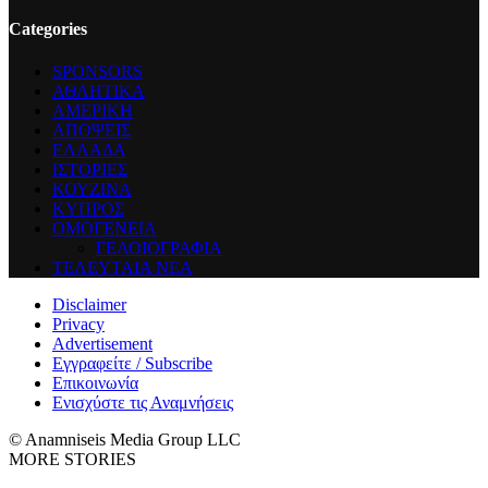
Categories
SPONSORS
ΑΘΛΗΤΙΚΑ
ΑΜΕΡΙΚΗ
ΑΠΟΨΕΙΣ
ΕΛΛΑΔΑ
ΙΣΤΟΡΙΕΣ
ΚΟΥΖΙΝΑ
ΚΥΠΡΟΣ
ΟΜΟΓΕΝΕΙΑ
ΓΕΛΟΙΟΓΡΑΦΙΑ
ΤΕΛΕΥΤΑΙΑ ΝΕΑ
Disclaimer
Privacy
Advertisement
Εγγραφείτε / Subscribe
Επικοινωνία
Ενισχύστε τις Αναμνήσεις
© Anamniseis Media Group LLC
MORE STORIES