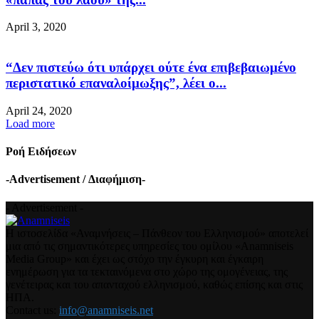
April 3, 2020
“Δεν πιστεύω ότι υπάρχει ούτε ένα επιβεβαιωμένο
περιστατικό επαναλοίμωξης”, λέει ο...
April 24, 2020
Load more
Ροή Ειδήσεων
-Advertisement / Διαφήμιση-
- Advertisement -
Η ιστοσελίδα «Αναμνήσεις – Πάνθεον του Ελληνισμού» αποτελεί
μια από τις σημαντικότερες υπηρεσίες του ομίλου «Anamniseis
Media Group» και έχει ως στόχο την έγκυρη και έγκαιρη
ενημέρωση για τα τεκταινόμενα στο χώρο της ομογένειας, της
γενέτειρας και του απανταχού ελληνισμού, καθώς επίσης και στις
ΗΠΑ.
Contact us:
info@anamniseis.net