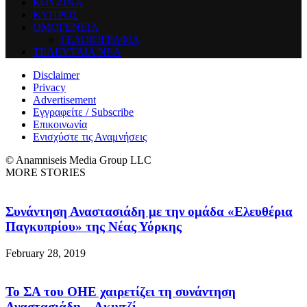
ΚΟΥΖΙΝΑ
ΚΥΠΡΟΣ
ΟΜΟΓΕΝΕΙΑ
ΓΕΛΟΙΟΓΡΑΦΙΑ
ΤΕΛΕΥΤΑΙΑ ΝΕΑ
Disclaimer
Privacy
Advertisement
Εγγραφείτε / Subscribe
Επικοινωνία
Ενισχύστε τις Αναμνήσεις
© Anamniseis Media Group LLC
MORE STORIES
Συνάντηση Αναστασιάδη με την ομάδα «Ελευθέρια
Παγκυπρίου» της Νέας Υόρκης
February 28, 2019
To ΣΑ του ΟΗΕ χαιρετίζει τη συνάντηση
Αναστασιάδη – Ακιντζί