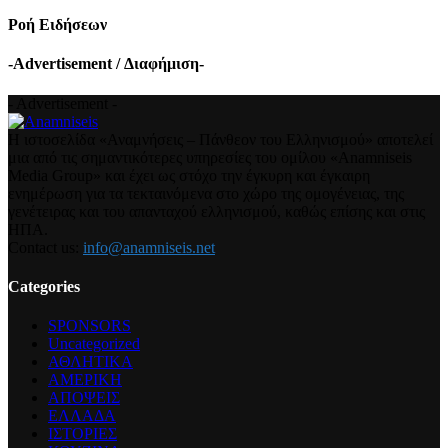
Ροή Ειδήσεων
-Advertisement / Διαφήμιση-
- Advertisement -
Η ιστοσελίδα «Αναμνήσεις – Πάνθεον του Ελληνισμού» αποτελεί
μια από τις σημαντικότερες υπηρεσίες του ομίλου «Anamniseis
Media Group» και έχει ως στόχο την έγκυρη και έγκαιρη
ενημέρωση για τα τεκταινόμενα στο χώρο της ομογένειας, της
γενέτειρας και του απανταχού ελληνισμού, καθώς επίσης και στις
ΗΠΑ.
Contact us:
info@anamniseis.net
Categories
SPONSORS
Uncategorized
ΑΘΛΗΤΙΚΑ
ΑΜΕΡΙΚΗ
ΑΠΟΨΕΙΣ
ΕΛΛΑΔΑ
ΙΣΤΟΡΙΕΣ