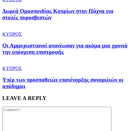
Δωρεά Ομοσπονδίας Κυπρίων στην Πάχνα για
στολές πυροσβεστών
ΚΥΠΡΟΣ
Οι Αμμοχωστιανοί ανανέωσαν για ακόμα μια χρονιά
την υπόσχεση επιστροφής
ΚΥΠΡΟΣ
Υπέρ των προσπαθειών επανέναρξης συνομιλιών οι
απόδημοι
LEAVE A REPLY