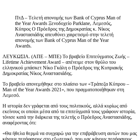
ΠτΔ – Tελετή απονομής των Bank of Cyprus Man of
the Year Awards Ξενοδοχείο Parklane, Λεμεσός,
Κύπρος Ο Πρόεδρος της Δημοκρατίας κ. Νίκος
Αναστασιάδης απευθύνει χαιρετισμό στην τελετή
απονομής των Bank of Cyprus Man of the Year
Awards.
ΛΕΥΚΩΣΙΑ. (ΑΠΕ – ΜΠΕ) Το βραβείο Επιτεύγματος Ζωής –
Lifetime Achievement Award – απένειμε στον θρύλο του
ελληνικού μπάσκετ Νίκο Γκάλη ο Πρόεδρος της Κυπριακής
Δημοκρατίας Νίκος Αναστασιάδης.
Το βραβείο απονεμήθηκε στο πλαίσιο των «Τράπεζα Κύπρου –
Man of the Year Awards 2021», που πραγματοποιήθηκαν στη
Λεμεσό.
Η ιστορία δεν γράφεται από τους πολιτικούς, αλλά κυρίως από
εκείνους οι οποίοι μέσα από τα επιτεύγματά τους γράφουν ιστορία,
τόνισε κατά την διάρκεια της τελετής ο Πρόεδρος Αναστασιάδης,
αναφέροντας ότι:
«Θα ήθελα θερμά να συγχαρώ για την επιβράβευση αυτών που μας
κάνουν περήφανους στο εξωτερικό, που μας κάνουν περήφανους