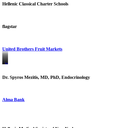
Hellenic Classical Charter Schools
flagstar
United Brothers Fruit Markets
https://www.unitedbrothersfruitmarkets.com/
https://www.unitedbrothersfruitmarkets.com/
Dr. Spyros Mezitis, MD, PhD, Endocrinology
Alma Bank