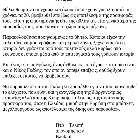
Θέλω θερμά να συγχαρώ και όλους όσοι έχουν για όλα αυτά τα
χρόνια, τα 20, βραβευθεί επαξίως ως αποτέλεσμα της προσφοράς
τους, είτε της επιστημονικής είτε της αθλητικής είτε γενικότερα της
παρουσίας τους, που έκαναν τη χώρα μας περήφανη.
Παρακολούθησα προηγουμένως το βίντεο. Κάποιοι είχαν την
καλοσύνη να μου γράψουν και μερικά λόγια, ξεχνώντας ότι η
ιστορία δεν γράφεται από τους πολιτικούς αλλά κυρίως από
εκείνους οι οποίοι μέσα από τα επιτεύγματά τους γράφουν ιστορία.
Και ένας τέτοιος θρύλος, ένας άνθρωπος που έγραψε ιστορία είναι
και ο Νίκος Γκάλης, τον οποίον απόψε επαξίως, ορθώς έχουν
επιλέξει οι κριτές να βραβεύσουν.
Να παρακαλέσω τον κ. Γκάλη να προσέλθει για να του απονεμηθεί
το ελάχιστο, που είναι και η αναγνώριση της διοργανώτριας
εταιρείας αλλά και της Κυπριακής Πολιτείας, της σημαντικής
προσφορά του, όταν η Ελλάδα, μικρή στην Ευρώπη στο μπάσκετ,
μεγαλουργούσε ως αποτέλεσμα της δικής σας παρουσίας».
ΠτΔ – Tελετή
απονομής των
Bank of