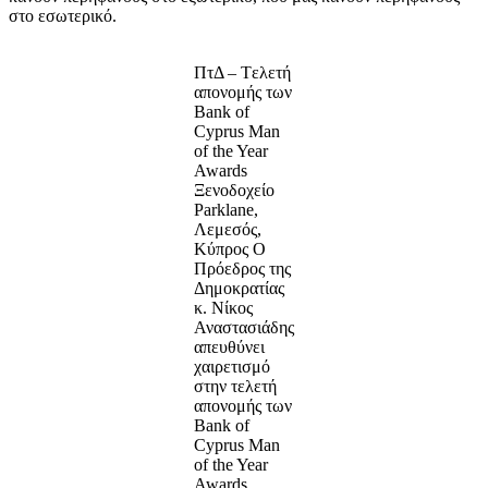
στο εσωτερικό.
ΠτΔ – Tελετή
απονομής των
Bank of
Cyprus Man
of the Year
Awards
Ξενοδοχείο
Parklane,
Λεμεσός,
Κύπρος Ο
Πρόεδρος της
Δημοκρατίας
κ. Νίκος
Αναστασιάδης
απευθύνει
χαιρετισμό
στην τελετή
απονομής των
Bank of
Cyprus Man
of the Year
Awards.