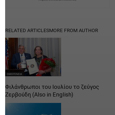
RELATED ARTICLES
MORE FROM AUTHOR
ΟΜΟΓΕΝΕΙΑ
Φιλάνθρωποι του Ιουλίου το ζεύγος
Ζερβούδη (Also in English)