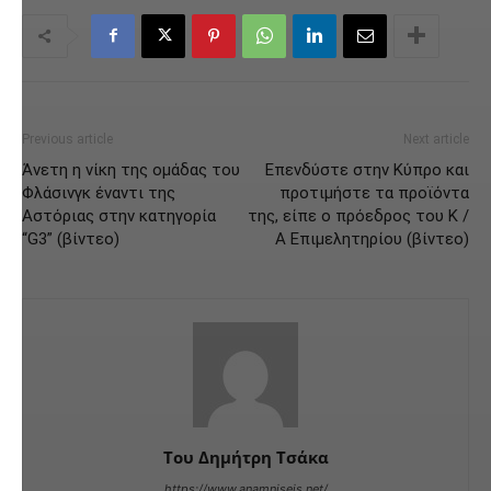
Previous article
Next article
Άνετη η νίκη της ομάδας του
Επενδύστε στην Κύπρο και
Φλάσινγκ έναντι της
προτιμήστε τα προϊόντα
Αστόριας στην κατηγορία
της, είπε ο πρόεδρος του Κ /
“G3” (βίντεο)
Α Επιμελητηρίου (βίντεο)
Του Δημήτρη Τσάκα
https://www.anamniseis.net/