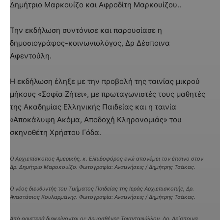
Δημήτριο Μαρκουίζο και Αφροδίτη Μαρκουίζου..
Την εκδήλωση συντόνισε και παρουσίασε η
δημοσιογράφος-κοινωνιολόγος, Δρ Δέσποινα
Αφεντούλη.
Η εκδήλωση έληξε με την προβολή της ταινίας μικρού
μήκους «Σοφία Ζήτει», με πρωταγωνιστές τους μαθητές
της Ακαδημίας Ελληνικής Παιδείας και η ταινία
«Αποκάλυψη Ακόμα, Αποδοχή Κληρονομιάς» του
σκηνοθέτη Χρήστου Γόδα.
Ο Αρχιεπίσκοπος Αμερικής, κ. Ελπιδοφόρος ενώ απονέμει τον έπαινο στον
Δρ. Δημήτριο Μαροκουίζο. Φωτογραφία: Αναμνήσεις / Δημήτρης Τσάκας.
Ο νέος διευθυντής του Τμήματος Παιδείας της Ιεράς Αρχιεπισκοπής, Δρ.
Αναστάσιος Κουλαρμάνης. Φωτογραφία: Αναμνήσεις / Δημήτρης Τσάκας.
Από αριστερά διακρίνονται οι: Δημοσθένης Τριανταφύλλου, Δρ. Δε΄σποινα