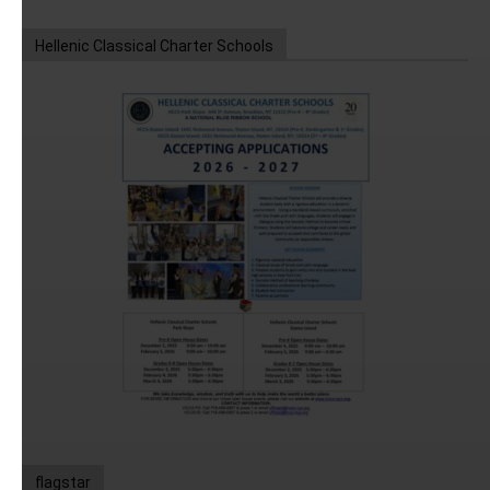
Hellenic Classical Charter Schools
flagstar