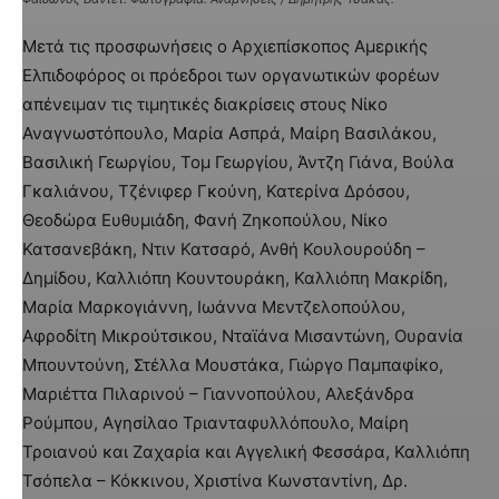
Μετά τις προσφωνήσεις ο Αρχιεπίσκοπος Αμερικής
Ελπιδοφόρος οι πρόεδροι των οργανωτικών φορέων
απένειμαν τις τιμητικές διακρίσεις στους Νίκο
Αναγνωστόπουλο, Μαρία Ασπρά, Μαίρη Βασιλάκου,
Βασιλική Γεωργίου, Τομ Γεωργίου, Άντζη Γιάνα, Βούλα
Γκαλιάνου, Τζένιφερ Γκούνη, Κατερίνα Δρόσου,
Θεοδώρα Ευθυμιάδη, Φανή Ζηκοπούλου, Νίκο
Κατσανεβάκη, Ντιν Κατσαρό, Ανθή Κουλουρούδη –
Δημίδου, Καλλιόπη Κουντουράκη, Καλλιόπη Μακρίδη,
Μαρία Μαρκογιάννη, Ιωάννα Μεντζελοπούλου,
Αφροδίτη Μικρούτσικου, Νταϊάνα Μισαντώνη, Ουρανία
Μπουντούνη, Στέλλα Μουστάκα, Γιώργο Παμπαφίκο,
Μαριέττα Πιλαρινού – Γιαννοπούλου, Αλεξάνδρα
Ρούμπου, Αγησίλαο Τριανταφυλλόπουλο, Μαίρη
Τροιανού και Ζαχαρία και Αγγελική Φεσσάρα, Καλλιόπη
Τσόπελα – Κόκκινου, Χριστίνα Κωνσταντίνη, Δρ.