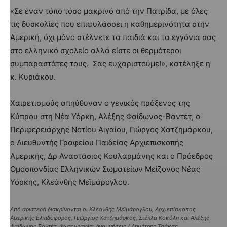
«Σε έναν τόπο τόσο μακρινό από την Πατρίδα, με όλες
τις δυσκολίες που επιφυλάσσει η καθημερινότητα στην
Αμερική, όχι μόνο στέλνετε τα παιδιά και τα εγγόνια σας
στο ελληνικό σχολείο αλλά είστε οι θερμότεροι
συμπαραστάτες τους. Σας ευχαριστούμε!», κατέληξε η
κ. Κυριάκου.
Χαιρετισμούς απηύθυναν ο γενικός πρόξενος της
Κύπρου στη Νέα Υόρκη, Αλέξης Φαίδωνος-Βαντέτ, ο
Περιφερειάρχης Νοτίου Αιγαίου, Γιώργος Χατζημάρκου,
ο Διευθυντής Γραφείου Παιδείας Αρχιεπισκοπής
Αμερικής, Δρ Αναστάσιος Κουλαρμάνης και ο Πρόεδρος
Ομοσπονδίας Ελληνικών Σωματείων Μείζονος Νέας
Υόρκης, Κλεάνθης Μεϊμάρογλου.
Από αριστερά διακρίνονται οι Κλεάνθης Μεϊμάρογλου, Αρχιεπίσκοπος
Αμερικής Ελπιδοφόρος, Γεώργιος Χατζημάρκος, Στέλλα Κοκόλη και Αλέξης
Φαίδωνος Βαντέτ. Φωτογραφία: Αναμνήσεις / Δημήτρης Τσάκας.