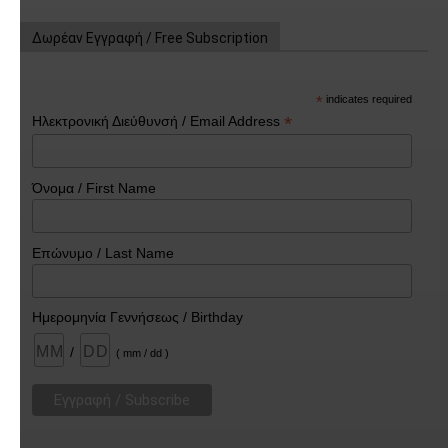
Δωρέαν Εγγραφή / Free Subscription
*
indicates required
*
Ηλεκτρονική Διεύθυνσή / Email Address
Όνομα / First Name
Επώνυμο / Last Name
Ημερομηνία Γεννήσεως / Birthday
/
( mm / dd )