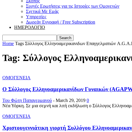
Σκοπός
Συχνές Ερωτήσεις για τις Ιστορίες των Ομογενών
Σχετικά Με Εμάς
Υπηρεσίες
Δωρεάν Εγγραφή / Free Subscription
ΗΜΕΡΟΛΟΓΙΟ
Home
Tags
Σύλλογος Ελληνοαμερικανιδων Επαγγελματιών A.G.A.
Tag: Σύλλογος Ελληνοαμερικαν
ΟΜΟΓΕΝΕΙΑ
O Σύλλογος Ελληνοαμερικανίδων Γυναικών (AGAPW)
Του Φώτη Παπαγερμανού
-
March 29, 2019
0
Nέα Υόρκη. Σε μια σεμνή και λιτή εκδήλωση ο Σύλλογος Ελληνοαμερ
ΟΜΟΓΕΝΕΙΑ
Χριστουγεννιάτικη γιορτή Συλλόγου Ελληνοαμερικαν