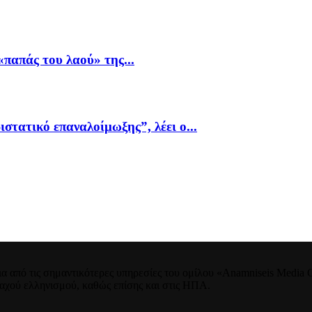
παπάς του λαού» της...
ιστατικό επαναλοίμωξης”, λέει ο...
 από τις σημαντικότερες υπηρεσίες του ομίλου «Anamniseis Media Gr
νταχού ελληνισμού, καθώς επίσης και στις ΗΠΑ.