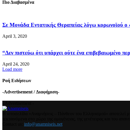
Πιο Διαβασμένα
Σε Μονάδα Εντατικής Θεραπείας λόγω κορωνοϊού ο «
April 3, 2020
“Δεν πιστεύω ότι υπάρχει ούτε ένα επιβεβαιωμένο περ
April 24, 2020
Load more
Ροή Ειδήσεων
-Advertisement / Διαφήμιση-
- Advertisement -
Η ιστοσελίδα «Αναμνήσεις – Πάνθεον του Ελληνισμού» αποτελεί μια
τεκταινόμενα στο χώρο της ομογένειας, της γενέτειρας και του απα
Contact us:
info@anamniseis.net