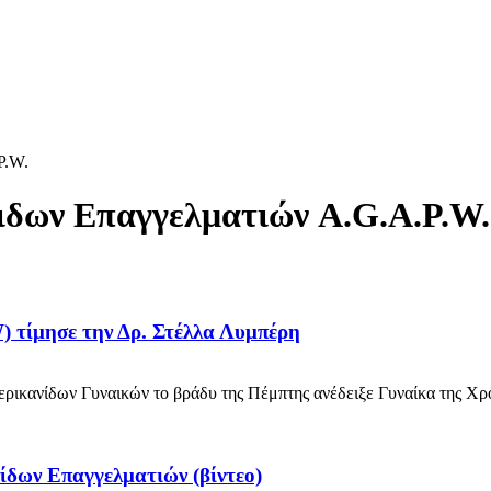
P.W.
ιδων Επαγγελματιών A.G.A.P.W.
 τίμησε την Δρ. Στέλλα Λυμπέρη
ικανίδων Γυναικών το βράδυ της Πέμπτης ανέδειξε Γυναίκα της Χρον
ίδων Επαγγελματιών (βίντεο)