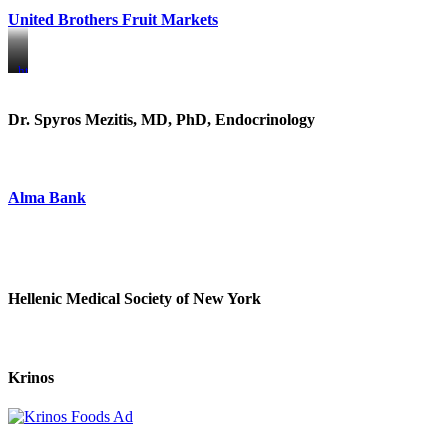
United Brothers Fruit Markets
https://www.unitedbrothersfruitmarkets.com/
https://www.unitedbrothersfruitmarkets.com/
Dr. Spyros Mezitis, MD, PhD, Endocrinology
Alma Bank
Hellenic Medical Society of New York
Krinos