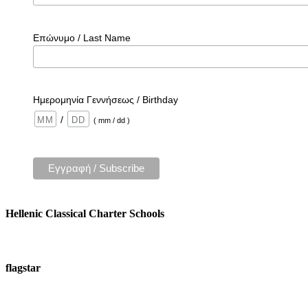
Επώνυμο / Last Name
Ημερομηνία Γεννήσεως / Birthday
/
( mm / dd )
Hellenic Classical Charter Schools
flagstar