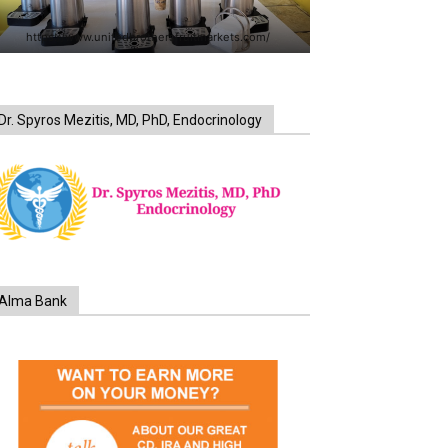
https://www.unitedbrothersfruitmarkets.com/
Dr. Spyros Mezitis, MD, PhD, Endocrinology
Alma Bank