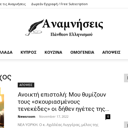
ε τις Αναμνήσεις
Δωρεάν Εγγραφή / Free Subscription
ΛΛΑΔΑ
ΚΥΠΡΟΣ
ΚΟΥΖΙΝΑ
ΟΜΟΓΕΝΕΙΑ
ΑΠΟΨΕΙΣ
Anamniseis
χος
ΑΠΟΨΕΙΣ
Ανοικτή επιστολή: Μου θυμίζουν
τους «σκουριασμένους
τενεκέδες» οι δήθεν ηγέτες της...
Newsroom
-
November 17, 2022
0
ΝΕΑ ΥΟΡΚΗ. Ο κ. Αχιλλέας Λυγγέρας, μέλος της