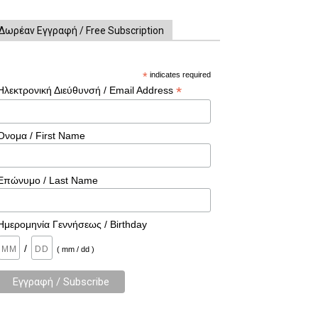
Δωρέαν Εγγραφή / Free Subscription
*
indicates required
*
Ηλεκτρονική Διεύθυνσή / Email Address
Όνομα / First Name
Επώνυμο / Last Name
Ημερομηνία Γεννήσεως / Birthday
/
( mm / dd )