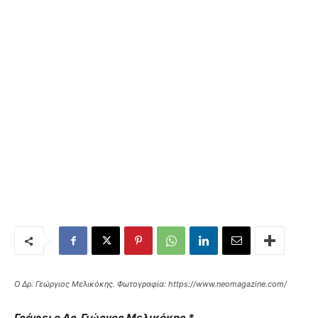
Ο Δρ. Γεώργιος Μελικόκης. Φωτογραφία: https://www.neomagazine.com/
Γράφει ο Δρ. Γιώργος Μελικόκης *