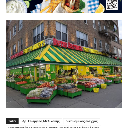
TAGS
Δρ. Γεώργιος Μελικόκης
οικονομικός έλεγχος
Ομοσπονδία Ελληνικών Σωματείων Μείζονος Νέας Υόρκης