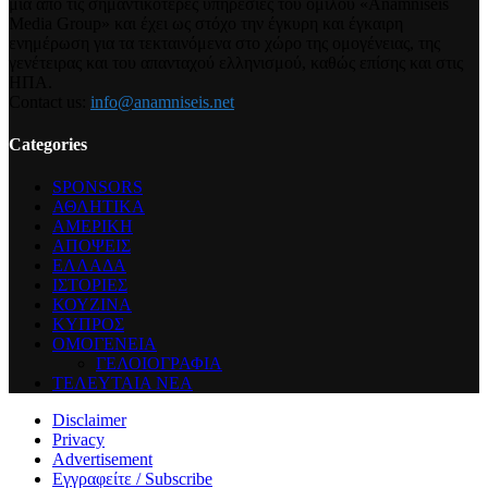
μια από τις σημαντικότερες υπηρεσίες του ομίλου «Anamniseis
Media Group» και έχει ως στόχο την έγκυρη και έγκαιρη
ενημέρωση για τα τεκταινόμενα στο χώρο της ομογένειας, της
γενέτειρας και του απανταχού ελληνισμού, καθώς επίσης και στις
ΗΠΑ.
Contact us:
info@anamniseis.net
Categories
SPONSORS
ΑΘΛΗΤΙΚΑ
ΑΜΕΡΙΚΗ
ΑΠΟΨΕΙΣ
ΕΛΛΑΔΑ
ΙΣΤΟΡΙΕΣ
ΚΟΥΖΙΝΑ
ΚΥΠΡΟΣ
ΟΜΟΓΕΝΕΙΑ
ΓΕΛΟΙΟΓΡΑΦΙΑ
ΤΕΛΕΥΤΑΙΑ ΝΕΑ
Disclaimer
Privacy
Advertisement
Εγγραφείτε / Subscribe