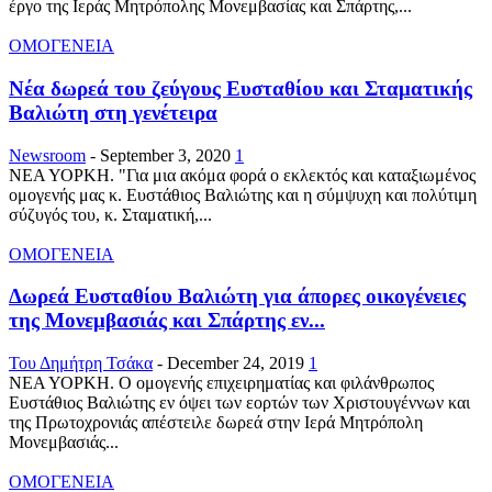
έργο της Ιεράς Μητρόπολης Μονεμβασίας και Σπάρτης,...
ΟΜΟΓΕΝΕΙΑ
Νέα δωρεά του ζεύγους Ευσταθίου και Σταματικής
Βαλιώτη στη γενέτειρα
Newsroom
-
September 3, 2020
1
ΝΕΑ ΥΟΡΚΗ. "Για μια ακόμα φορά ο εκλεκτός και καταξιωμένος
ομογενής μας κ. Ευστάθιος Βαλιώτης και η σύμψυχη και πολύτιμη
σύζυγός του, κ. Σταματική,...
ΟΜΟΓΕΝΕΙΑ
Δωρεά Ευσταθίου Βαλιώτη για άπορες οικογένειες
της Μονεμβασιάς και Σπάρτης εν...
Του Δημήτρη Τσάκα
-
December 24, 2019
1
ΝΕΑ ΥΟΡΚΗ. Ο ομογενής επιχειρηματίας και φιλάνθρωπος
Ευστάθιος Βαλιώτης εν όψει των εορτών των Χριστουγέννων και
της Πρωτοχρονιάς απέστειλε δωρεά στην Ιερά Μητρόπολη
Μονεμβασιάς...
ΟΜΟΓΕΝΕΙΑ