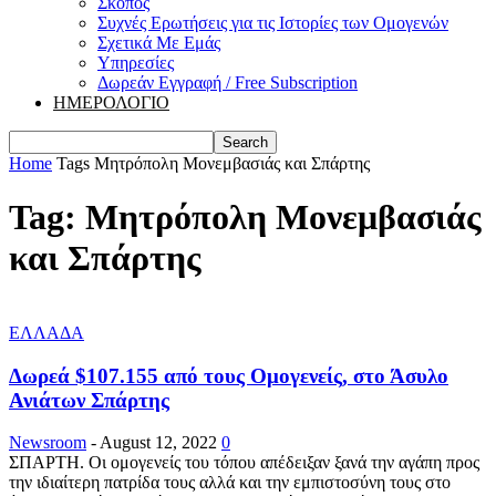
Σκοπός
Συχνές Ερωτήσεις για τις Ιστορίες των Ομογενών
Σχετικά Με Εμάς
Υπηρεσίες
Δωρεάν Εγγραφή / Free Subscription
ΗΜΕΡΟΛΟΓΙΟ
Home
Tags
Μητρόπολη Μονεμβασιάς και Σπάρτης
Tag: Μητρόπολη Μονεμβασιάς
και Σπάρτης
ΕΛΛΑΔΑ
Δωρεά $107.155 από τους Ομογενείς, στο Άσυλο
Ανιάτων Σπάρτης
Newsroom
-
August 12, 2022
0
ΣΠΑΡΤΗ. Οι ομογενείς του τόπου απέδειξαν ξανά την αγάπη προς
την ιδιαίτερη πατρίδα τους αλλά και την εμπιστοσύνη τους στο