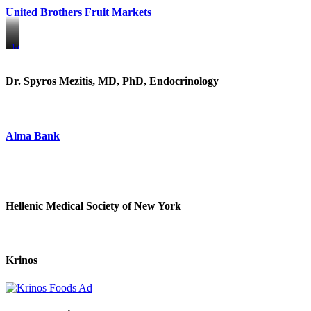
United Brothers Fruit Markets
https://www.unitedbrothersfruitmarkets.com/
https://www.unitedbrothersfruitmarkets.com/
Dr. Spyros Mezitis, MD, PhD, Endocrinology
Alma Bank
Hellenic Medical Society of New York
Krinos