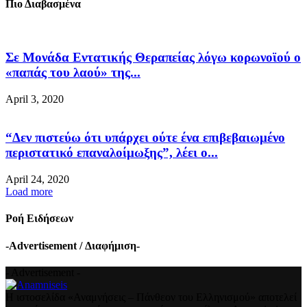
Πιο Διαβασμένα
Σε Μονάδα Εντατικής Θεραπείας λόγω κορωνοϊού ο
«παπάς του λαού» της...
April 3, 2020
“Δεν πιστεύω ότι υπάρχει ούτε ένα επιβεβαιωμένο
περιστατικό επαναλοίμωξης”, λέει ο...
April 24, 2020
Load more
Ροή Ειδήσεων
-Advertisement / Διαφήμιση-
- Advertisement -
Η ιστοσελίδα «Αναμνήσεις – Πάνθεον του Ελληνισμού» αποτελεί