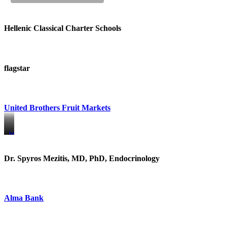
Hellenic Classical Charter Schools
flagstar
United Brothers Fruit Markets
https://www.unitedbrothersfruitmarkets.com/
https://www.unitedbrothersfruitmarkets.com/
Dr. Spyros Mezitis, MD, PhD, Endocrinology
Alma Bank