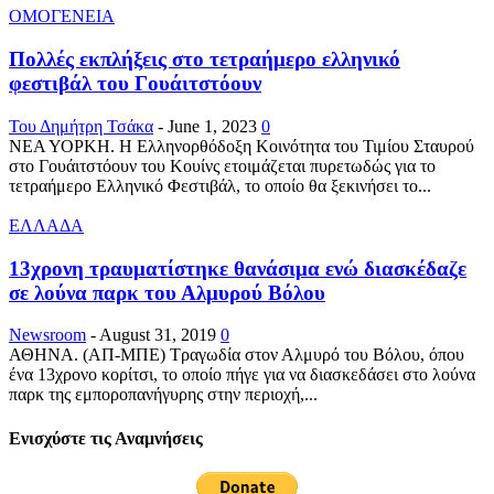
ΟΜΟΓΕΝΕΙΑ
Πολλές εκπλήξεις στο τετραήμερο ελληνικό
φεστιβάλ του Γουάιτστόουν
Του Δημήτρη Τσάκα
-
June 1, 2023
0
ΝΕΑ ΥΟΡΚΗ. Η Ελληνορθόδοξη Κοινότητα του Τιμίου Σταυρού
στο Γουάιτστόουν του Κουίνς ετοιμάζεται πυρετωδώς για το
τετραήμερο Ελληνικό Φεστιβάλ, το οποίο θα ξεκινήσει το...
ΕΛΛΑΔΑ
13χρονη τραυματίστηκε θανάσιμα ενώ διασκέδαζε
σε λούνα παρκ του Αλμυρού Βόλου
Newsroom
-
August 31, 2019
0
ΑΘΗΝΑ. (ΑΠ-ΜΠΕ) Τραγωδία στον Αλμυρό του Βόλου, όπου
ένα 13χρονο κορίτσι, το οποίο πήγε για να διασκεδάσει στο λούνα
παρκ της εμποροπανήγυρης στην περιοχή,...
Ενισχύστε τις Αναμνήσεις