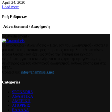
April 24, 2020
Load more
Ροή Ειδήσεων
-Advertisement / Διαφήμιση-
- Advertisement -
Η ιστοσελίδα «Αναμνήσεις – Πάνθεον του Ελληνισμού» αποτελεί
μια από τις σημαντικότερες υπηρεσίες του ομίλου «Anamniseis
Media Group» και έχει ως στόχο την έγκυρη και έγκαιρη
ενημέρωση για τα τεκταινόμενα στο χώρο της ομογένειας, της
γενέτειρας και του απανταχού ελληνισμού, καθώς επίσης και στις
ΗΠΑ.
Contact us:
info@anamniseis.net
Categories
SPONSORS
ΑΘΛΗΤΙΚΑ
ΑΜΕΡΙΚΗ
ΑΠΟΨΕΙΣ
ΕΛΛΑΔΑ