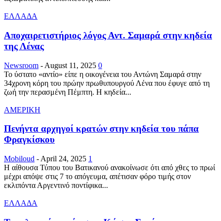
ΕΛΛΑΔΑ
Αποχαιρετιστήριος λόγος Αντ. Σαμαρά στην κηδεία
της Λένας
Newsroom
-
August 11, 2025
0
Το ύστατο «αντίο» είπε η οικογένεια του Αντώνη Σαμαρά στην
34χρονη κόρη του πρώην πρωθυπουργού Λένα που έφυγε από τη
ζωή την περασμένη Πέμπτη. Η κηδεία...
ΑΜΕΡΙΚΗ
Πενήντα αρχηγοί κρατών στην κηδεία του πάπα
Φραγκίσκου
Mobiloud
-
April 24, 2025
1
Η αίθουσα Τύπου του Βατικανού ανακοίνωσε ότι από χθες το πρωί
μέχρι απόψε στις 7 το απόγευμα, απέτισαν φόρο τιμής στον
εκλιπόντα Αργεντινό ποντίφικα...
ΕΛΛΑΔΑ