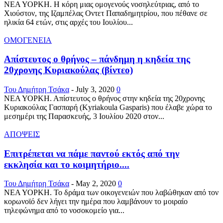
ΝΕΑ ΥΟΡΚΗ. Η κόρη μιας ομογενούς νοσηλεύτριας, από το
Χιούστον, της Ιζαμπέλας Οντετ Παπαδημητρίου, που πέθανε σε
ηλικία 64 ετών, στις αρχές του Ιουλίου...
ΟΜΟΓΕΝΕΙΑ
Απίστευτος ο θρήνος – πάνδημη η κηδεία της
20χρονης Κυριακούλας (βίντεο)
Του Δημήτρη Τσάκα
-
July 3, 2020
0
ΝΕΑ ΥΟΡΚΗ. Απίστευτος ο θρήνος στην κηδεία της 20χρονης
Κυριακούλας Γασπαρή (Kyriakoula Gasparis) που έλαβε χώρα το
μεσημέρι της Παρασκευής, 3 Ιουλίου 2020 στον...
ΑΠΟΨΕΙΣ
Επιτρέπεται να πάμε παντού εκτός από την
εκκλησία και το κοιμητήριο....
Του Δημήτρη Τσάκα
-
May 2, 2020
0
ΝΕΑ ΥΟΡΚΗ. Το δράμα των οικογενειών που λαβώθηκαν από τον
κορωνοϊό δεν λήγει την ημέρα που λαμβάνουν το μοιραίο
τηλεφώνημα από το νοσοκομείο για...