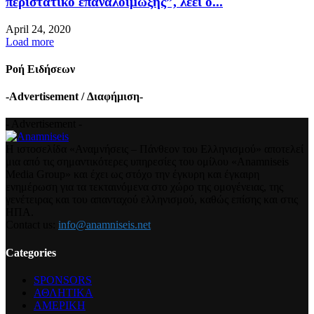
περιστατικό επαναλοίμωξης”, λέει ο...
April 24, 2020
Load more
Ροή Ειδήσεων
-Advertisement / Διαφήμιση-
- Advertisement -
Η ιστοσελίδα «Αναμνήσεις – Πάνθεον του Ελληνισμού» αποτελεί
μια από τις σημαντικότερες υπηρεσίες του ομίλου «Anamniseis
Media Group» και έχει ως στόχο την έγκυρη και έγκαιρη
ενημέρωση για τα τεκταινόμενα στο χώρο της ομογένειας, της
γενέτειρας και του απανταχού ελληνισμού, καθώς επίσης και στις
ΗΠΑ.
Contact us:
info@anamniseis.net
Categories
SPONSORS
ΑΘΛΗΤΙΚΑ
ΑΜΕΡΙΚΗ