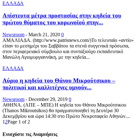
ΕΛΛΑΔΑ
Απίστευτα μέτρα προστασίας στην κηδεία του
πρώτου θύματος του κορωνοϊού στην...
Newsroom
-
March 21, 2020
0
ΑΜΑΛΙΑΔΑ. (http://www.patrisnews.com/)Το τελευταίο «αντίο»
είπαν το μεσημέρι του Σαββάτου τα στενά συγγενικά πρόσωπα,
στον περιφερειακό σύμβουλο και συνταξιούχο εκπαιδευτικό
Μανώλη Αγιομυργιαννάκη, με την κηδεία...
ΕΛΛΑΔΑ
Αύριο η κηδεία του Θάνου Μικρούτσικου –
πολιτικοί και καλλιτέχνες υμνούν...
Newsroom
-
December 29, 2019
0
ΑΘΗΝΑ. (ΑΠΕ – ΜΠΕ) Η κηδεία του Θάνου Μικρούτσικου
(Thanos Mikroutsikos) θα πραγματοποιηθεί τη Δευτέρα 30
Δεκεμβρίου και ώρα 14:30 στο Πρώτο Νεκροταφείο Αθηνών....
1
2
Page 1 of 2
Ενισχύστε τις Αναμνήσεις