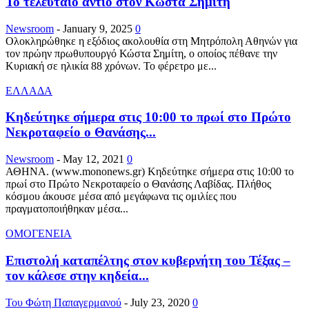
Το τελευταίο αντίο στον Κώστα Σημίτη
Newsroom
-
January 9, 2025
0
Ολοκληρώθηκε η εξόδιος ακολουθία στη Μητρόπολη Αθηνών για
τον πρώην πρωθυπουργό Κώστα Σημίτη, ο οποίος πέθανε την
Κυριακή σε ηλικία 88 χρόνων. Το φέρετρο με...
ΕΛΛΑΔΑ
Κηδεύτηκε σήμερα στις 10:00 το πρωί στο Πρώτο
Νεκροταφείο ο Θανάσης...
Newsroom
-
May 12, 2021
0
ΑΘΗΝΑ. (www.mononews.gr) Κηδεύτηκε σήμερα στις 10:00 το
πρωί στο Πρώτο Νεκροταφείο ο Θανάσης Λαβίδας. Πλήθος
κόσμου άκουσε μέσα από μεγάφωνα τις ομιλίες που
πραγματοποιήθηκαν μέσα...
ΟΜΟΓΕΝΕΙΑ
Επιστολή καταπέλτης στον κυβερνήτη του Τέξας –
τον κάλεσε στην κηδεία...
Του Φώτη Παπαγερμανού
-
July 23, 2020
0