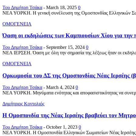
Του Δημήτρη Τσάκα
-
March 18, 2025
0
ΝΕΑ ΥΟΡΚΗ. Η γενική συνέλευση της Ομοσπονδίας Ελληνικών Σωματ
ΟΜΟΓΕΝΕΙΑ
Όαση οι εκδηλώσεις των Καμπιουσίων Χίου για την 
Του Δημήτρη Τσάκα
-
September 15, 2024
0
ΝΕΑ ΙΕΡΣΕΗ. Όαση με όλη την σημασία της λέξεως ήταν οι εκδηλώσ
ΟΜΟΓΕΝΕΙΑ
Ορκωμοσία του ΔΣ της Ομοσπονδίας Νέας Ιερσέης (β
Του Δημήτρη Τσάκα
-
March 4, 2024
0
ΝΕΑ ΥΟΡΚΗ. Μηνύματα ενότητας και αποφασιστικότητας να συνεργασ
Δημήτριος Κοντολιός
Η Ομοσπονδία της Νέας Ιερσέης βραβεύει τον Μητροπ
Του Δημήτρη Τσάκα
-
October 1, 2023
0
ΝΕΑ ΥΟΡΚΗ. Η Ομοσπονδία Ελληνικών Σωματείων Νέας Ιερσέης το β