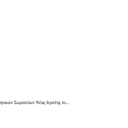
ηνικών Σωματείων Νέας Ιερσέης το...