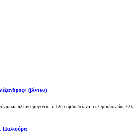
έξανδρος» (βίντεο)
ήντα και πλέον ομογενείς το 12ο ετήσιο δείπνο της Ομοσπονδίας Ελλ
Δ. Παλιούρα