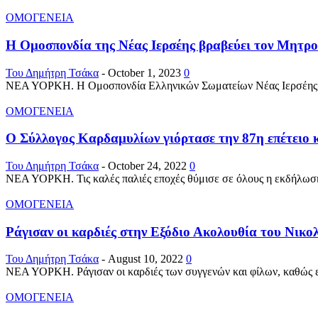
ΟΜΟΓΕΝΕΙΑ
Η Ομοσπονδία της Νέας Ιερσέης βραβεύει τον Μητροπ
Του Δημήτρη Τσάκα
-
October 1, 2023
0
ΝΕΑ ΥΟΡΚΗ. Η Ομοσπονδία Ελληνικών Σωματείων Νέας Ιερσέης το β
ΟΜΟΓΕΝΕΙΑ
Ο Σύλλογος Καρδαμυλίων γιόρτασε την 87η επέτειο κ
Του Δημήτρη Τσάκα
-
October 24, 2022
0
ΝΕΑ ΥΟΡΚΗ. Τις καλές παλιές εποχές θύμισε σε όλους η εκδήλωση
ΟΜΟΓΕΝΕΙΑ
Ράγισαν οι καρδιές στην Εξόδιο Ακολουθία του Νικο
Του Δημήτρη Τσάκα
-
August 10, 2022
0
ΝΕΑ ΥΟΡΚΗ. Ράγισαν οι καρδιές των συγγενών και φίλων, καθώς ε
ΟΜΟΓΕΝΕΙΑ