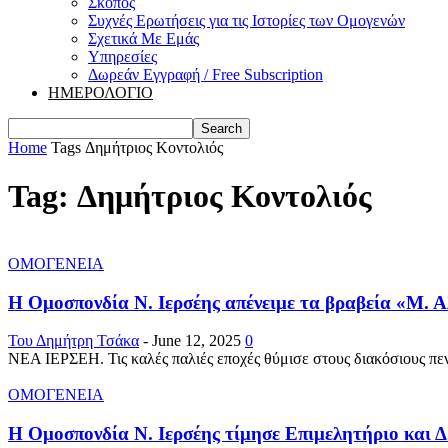
Σκοπός
Συχνές Ερωτήσεις για τις Ιστορίες των Ομογενών
Σχετικά Με Εμάς
Υπηρεσίες
Δωρεάν Εγγραφή / Free Subscription
ΗΜΕΡΟΛΟΓΙΟ
Home
Tags
Δημήτριος Κοντολιός
Tag: Δημήτριος Κοντολιός
ΟΜΟΓΕΝΕΙΑ
Η Ομοσπονδία Ν. Ιερσέης απένειμε τα βραβεία «Μ. Αλ
Του Δημήτρη Τσάκα
-
June 12, 2025
0
ΝΕΑ ΙΕΡΣΕΗ. Τις καλές παλιές εποχές θύμισε στους διακόσιους πεν
ΟΜΟΓΕΝΕΙΑ
Η Ομοσπονδία Ν. Ιερσέης τίμησε Επιμελητήριο και 