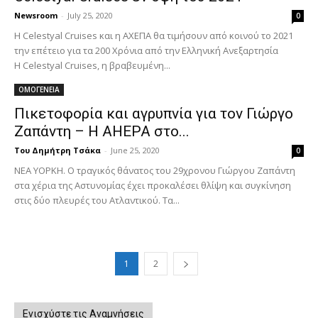
Newsroom
-
July 25, 2020
0
Η Celestyal Cruises και η AXEΠΑ θα τιμήσουν από κοινού το 2021
την επέτειο για τα 200 Χρόνια από την Ελληνική Ανεξαρτησία
Η Celestyal Cruises, η βραβευμένη...
ΟΜΟΓΕΝΕΙΑ
Πικετοφορία και αγρυπνία για τον Γιώργο
Ζαπάντη – Η AHEPA στο...
Του Δημήτρη Τσάκα
-
June 25, 2020
0
ΝΕΑ ΥΟΡΚΗ. Ο τραγικός θάνατος του 29χρονου Γιώργου Ζαπάντη
στα χέρια της Αστυνομίας έχει προκαλέσει θλίψη και συγκίνηση
στις δύο πλευρές του Ατλαντικού. Τα...
1
2
Ενισχύστε τις Αναμνήσεις