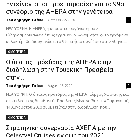
Εντείνονται οι προετοιμασίες για το 99ο
συνέδριο της AHEPA στην γενέτειρα
Του Δημήτρη Τσάκα
-
October 22, 2020
0
ΝΕΑ ΥΟΡΚΗ. H AHEPA, η κορυφαία οργάνωση των
Ελληνοαμερικανών, όπως έγραψαν οι «Αναμνήσεις» το ερχόμενο
καλοκαίρι θα διοργανώσει το 99ο ετήσιο συνέδριο στην Αθήνα,...
ΟΜΟΓΕΝΕΙΑ
Ο ύπατος πρόεδρος της AHEPA στην
διαδήλωση στην Τουρκική Πρεσβεία
στην...
Του Δημήτρη Τσάκα
-
August 16, 2020
0
ΝΕΑ ΥΟΡΚΗ. Ο ύπατος πρόεδρος της AHEPA Γιώργος Χωριάτης και
ο εκτελεστικός διευθυντής Βασίλειος Μωσσαϊδης την Παρασκευή,
14 Αυγούστου 2020 συμμετείχαν στην διαδήλωση που...
ΟΜΟΓΕΝΕΙΑ
Στρατηγική συνεργασία AXEΠΑ με την
Celestyal Cruises εν όψη του 2021