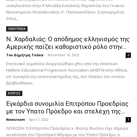
νοσηλευόταν στην Α’ Μονάδα Εντατικής Θεραπείας του Γενικού
Νοσοκομείου Θεσσαλονίκης «Γ. Παπανικολάου». Συγκεκριμένα,
όπως...
ΟΜΟΓΕΝΕΙΑ
Ν. Χαρδαλιάς: Ο απόδημος ελληνισμός της
Αμερικής παίζει καθοριστικό ρόλο στην...
Του Δημήτρη Τσάκα
-
November 16, 2022
0
Επετειακό συμπόσιο διοργανώθηκε χθες από την American
Hellenic Educational Progressive Association (AHEPA) στην Αθήνα,
επ' ευκαιρία της εκατονταετηρίδας της, στο πλαίσιο του οποίου
βραβευθηκαν...
ΚΥΠΡΟΣ
Εγκάρδια συνομιλία Επιτρόπου Προεδρίας
με τον Ύπατο Πρόεδρο και στελέχη της...
Newsroom
-
April 7, 2022
1
ΛΕΥΚΩΣΙΑ: Ο Επίτροπος Προεδρίας κ. Φώτης Φωτίου είχε σήμερα
συνάντηση στο Προεδρικό Μέγαρο με τον Ύπατο Πρόεδρο, κ.