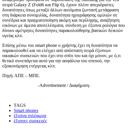
σειρά Galaxy Ζ (Fold6 και Flip 6), έχουν πλέον απεριόριστες
δυνατότητες όπως μεταξύ άλλων αυτόματα ζωντανή μετάφραση
στη διάρκεια συνομιλίας, δυνατότητα ηχογράφησης ομιλιών σε
συνέδρια και πραγματοποίηση ακόμη και περίληψης, αναζήτηση
εικόνων με άμεσα αποτελέσματα, σύνδεση με έξυπνα ρολόγια που
δίνουν αμέτρητες δυνατότητες παρακολούθησης βασικών δεικτών
υγείας κλπ.
Επίσης μέσω του smart phone ο χρήστης έχει τη δυνατότητα να
παρακολουθεί και να ελέγχει από απόσταση σειρά έξυπνων
οικιακών συσκευών που έχει στο σπίτι του και όχι μόνον, με ό,τι
θετικό συνεπάγεται αυτό για την ασφάλεια του σπιτιού, την
εξοικονόμηση ενέργειας κλπ.
Πηγή: ΑΠΕ – ΜΠΕ.
-Advertisement / Διαφήμιση-
TAGS
Smart phones
έξυπνα τηλέφωνα
έξυπνες συσκευές