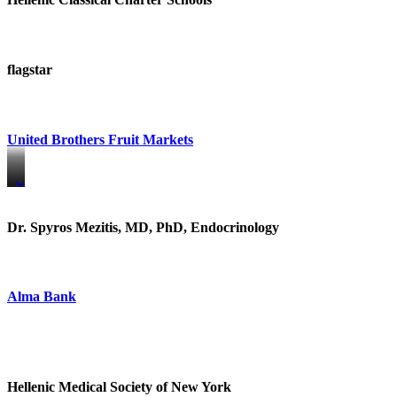
flagstar
United Brothers Fruit Markets
https://www.unitedbrothersfruitmarkets.com/
https://www.unitedbrothersfruitmarkets.com/
Dr. Spyros Mezitis, MD, PhD, Endocrinology
Alma Bank
Hellenic Medical Society of New York