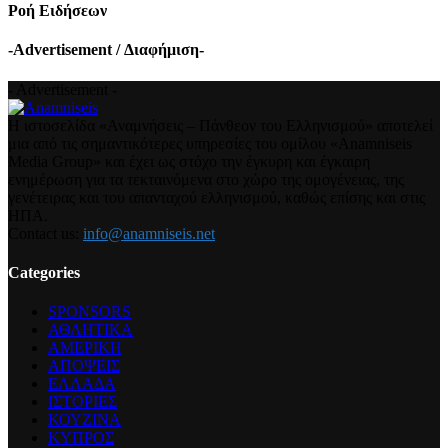
Ροή Ειδήσεων
-Advertisement / Διαφήμιση-
- Advertisement -
Η ιστοσελίδα «Αναμνήσεις – Πάνθεον του Ελληνισμού» αποτελεί
μια από τις σημαντικότερες υπηρεσίες του ομίλου «Anamniseis
Media Group» και έχει ως στόχο την έγκυρη και έγκαιρη
ενημέρωση για τα τεκταινόμενα στο χώρο της ομογένειας, της
γενέτειρας και του απανταχού ελληνισμού, καθώς επίσης και στις
ΗΠΑ.
Contact us:
info@anamniseis.net
Categories
SPONSORS
ΑΘΛΗΤΙΚΑ
ΑΜΕΡΙΚΗ
ΑΠΟΨΕΙΣ
ΕΛΛΑΔΑ
ΙΣΤΟΡΙΕΣ
ΚΟΥΖΙΝΑ
ΚΥΠΡΟΣ