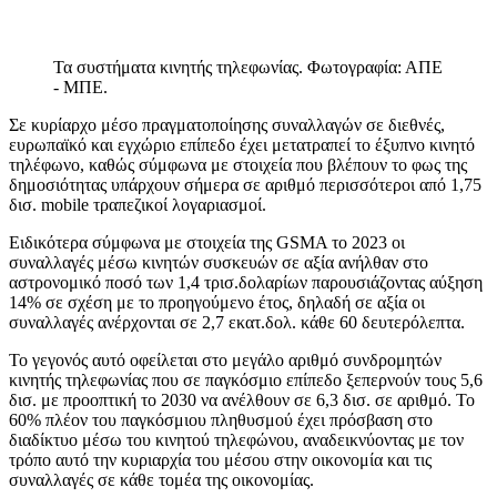
Τα συστήματα κινητής τηλεφωνίας. Φωτογραφία: ΑΠΕ
- ΜΠΕ.
Σε κυρίαρχο μέσο πραγματοποίησης συναλλαγών σε διεθνές,
ευρωπαϊκό και εγχώριο επίπεδο έχει μετατραπεί το έξυπνο κινητό
τηλέφωνο, καθώς σύμφωνα με στοιχεία που βλέπουν το φως της
δημοσιότητας υπάρχουν σήμερα σε αριθμό περισσότεροι από 1,75
δισ. mobile τραπεζικοί λογαριασμοί.
Ειδικότερα σύμφωνα με στοιχεία της GSMA το 2023 οι
συναλλαγές μέσω κινητών συσκευών σε αξία ανήλθαν στο
αστρονομικό ποσό των 1,4 τρισ.δολαρίων παρουσιάζοντας αύξηση
14% σε σχέση με το προηγούμενο έτος, δηλαδή σε αξία οι
συναλλαγές ανέρχονται σε 2,7 εκατ.δολ. κάθε 60 δευτερόλεπτα.
Το γεγονός αυτό οφείλεται στο μεγάλο αριθμό συνδρομητών
κινητής τηλεφωνίας που σε παγκόσμιο επίπεδο ξεπερνούν τους 5,6
δισ. με προοπτική το 2030 να ανέλθουν σε 6,3 δισ. σε αριθμό. Το
60% πλέον του παγκόσμιου πληθυσμού έχει πρόσβαση στο
διαδίκτυο μέσω του κινητού τηλεφώνου, αναδεικνύοντας με τον
τρόπο αυτό την κυριαρχία του μέσου στην οικονομία και τις
συναλλαγές σε κάθε τομέα της οικονομίας.