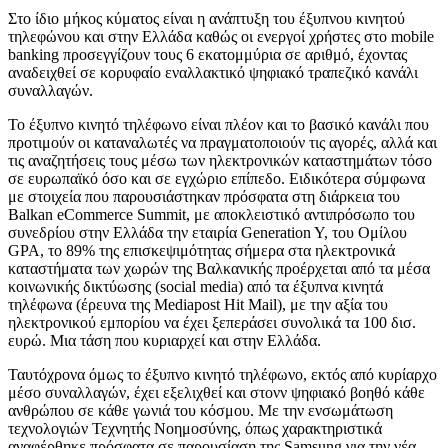
Στο ίδιο μήκος κύματος είναι η ανάπτυξη του έξυπνου κινητού
τηλεφώνου και στην Ελλάδα καθώς οι ενεργοί χρήστες στο mobile
banking προσεγγίζουν τους 6 εκατομμύρια σε αριθμό, έχοντας
αναδειχθεί σε κορυφαίο εναλλακτικό ψηφιακό τραπεζικό κανάλι
συναλλαγών.
To έξυπνο κινητό τηλέφωνο είναι πλέον και το βασικό κανάλι που
προτιμούν οι καταναλωτές να πραγματοποιούν τις αγορές, αλλά και
τις αναζητήσεις τους μέσω των ηλεκτρονικών καταστημάτων τόσο
σε ευρωπαϊκό όσο και σε εγχώριο επίπεδο. Ειδικότερα σύμφωνα
με στοιχεία που παρουσιάστηκαν πρόσφατα στη διάρκεια του
Balkan eCommerce Summit, με αποκλειστικό αντιπρόσωπο του
συνεδρίου στην Ελλάδα την εταιρία Generation Y, του Ομίλου
GPA, το 89% της επισκεψιμότητας σήμερα στα ηλεκτρονικά
καταστήματα των χωρών της Βαλκανικής προέρχεται από τα μέσα
κοινωνικής δικτύωσης (social media) από τα έξυπνα κινητά
τηλέφωνα (έρευνα της Mediapost Hit Mail), με την αξία του
ηλεκτρονικού εμπορίου να έχει ξεπεράσει συνολικά τα 100 δισ.
ευρώ. Μια τάση που κυριαρχεί και στην Ελλάδα.
Ταυτόχρονα όμως το έξυπνο κινητό τηλέφωνο, εκτός από κυρίαρχο
μέσο συναλλαγών, έχει εξελιχθεί και στονν ψηφιακό βοηθό κάθε
ανθρώπου σε κάθε γωνιά του κόσμου. Με την ενσωμάτωση
τεχνολογιών Τεχνητής Νοημοσύνης, όπως χαρακτηριστικά
αναφέρθηκε πρόσφατα σε παρουσίαση της Samsung για την νέα