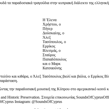
ουδά τα παραδοσιακά τραγούδια στην κυπριακή διάλεκτο της ελληνική
Η Έλενα
Χρήστου, ο
Πήτερ
Δούσκαλης, ο
Άλεξ
Τασόπουλος, ο
Ερρίκος
Βλεσμάς, ο
Σταύρος
Παπαδόπουλος
και ο Μαρκ
Κατσαούνης
ντολίνο και κιθάρα, ο Άλεξ Τασόπουλος βιολί και βιόλα, ο Ερρίκος 
 παράσταση.
ντας την παραδοσιακή μουσική της Κύπρου στο αμερικανικό κοινό κα
and Historic Preservation. Στοιχεία επικοινωνίας SoundsOfCyprusOf
sOfCyprus Instagram: @SoundsOfCyprus