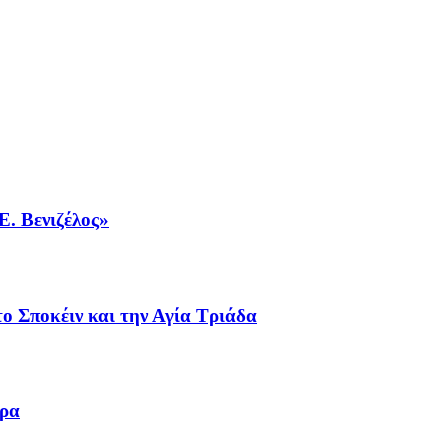
Ε. Βενιζέλος»
ο Σποκέιν και την Αγία Τριάδα
ωρα