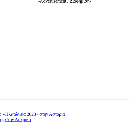
-Advertisement / Διαφήμιση-
α «Πλατώνεια 2023» στην Αστόρια
ης στην Αμερική