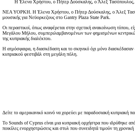
Η Έλενα Χρήστου, ο Πήτερ Δούσκαλης, ο Άλεξ Τασόπουλος,
ΝΕΑ ΥΟΡΚΗ. Η Έλενα Χρήστου, ο Πήτερ Δούσκαλης, ο Άλεξ Τασόπ
μουσικής για Νεϋορκεζους στο Gantry Plaza State Park.
Οι περαστικοί, όπως αναφέρεται στην σχετική ανακοίνωση τύπου, ε
Μεγάλου Μήλου, συμπεριλαμβανομένων των φημισμένων κεντρικών γ
της κυπριακής διαλέκτου.
Η ατμόσφαιρα, η διασκέδαση και το σκηνικό όχι μόνο διασκέδασαν 
κυπριακού φεστιβάλ στη μεγάλη πόλη.
Δείτε το αμερικανικό κοινό να χορεύει με παραδοσιακή κυπριακή 
Το Sounds of Cyprus είναι μια κυπριακή ορχήστρα που ιδρύθηκε 
ποικίλες ενορχηστρώσεις και στυλ που συνειδητά τιμούν τη χρονική