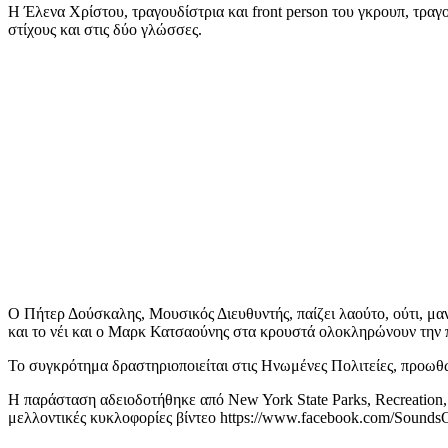
Η Έλενα Χρίστου, τραγουδίστρια και front person του γκρουπ, τραγ
στίχους και στις δύο γλώσσες.
Ο Πήτερ Δούσκαλης, Μουσικός Διευθυντής, παίζει λαούτο, ούτι, μα
και το νέι και ο Μαρκ Κατσαούνης στα κρουστά ολοκληρώνουν την
Το συγκρότημα δραστηριοποιείται στις Ηνωμένες Πολιτείες, προωθώ
Η παράσταση αδειοδοτήθηκε από New York State Parks, Recreation, 
μελλοντικές κυκλοφορίες βίντεο https://www.facebook.com/Sound