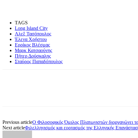
TAGS
Long Island City
Αλεξ Τασόπουλος
Έλενα Χρήστου
Ερρίκος Βλέσμας
Μαρκ Κατσαούνης
Πήτερ Δούσκαλης
Σταύρος Παπαδόπουλος
Share
Previous article
Ο Φιλοσοφικός Όμιλος Πλατωνιστών διοργανώνει τ
Next article
Φιλελληνισμός και εορτασμός της Ελληνικής Επανάστασ