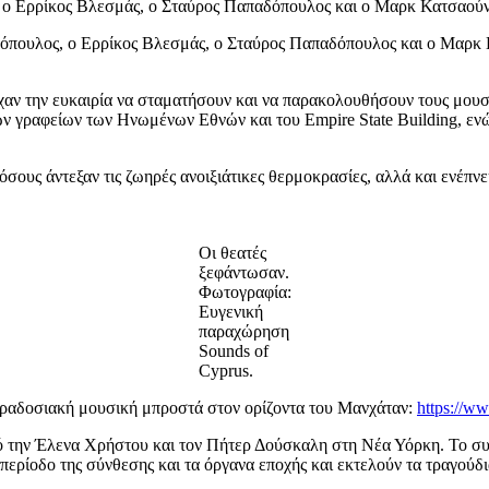
 ο Ερρίκος Βλεσμάς, ο Σταύρος Παπαδόπουλος και ο Μαρκ Κατσαούν
ουλος, ο Ερρίκος Βλεσμάς, ο Σταύρος Παπαδόπουλος και ο Μαρκ Κ
ίχαν την ευκαιρία να σταματήσουν και να παρακολουθήσουν τους μου
ραφείων των Ηνωμένων Εθνών και του Empire State Building, ενώ ά
όσους άντεξαν τις ζωηρές ανοιξιάτικες θερμοκρασίες, αλλά και ενέπ
Οι θεατές
ξεφάντωσαν.
Φωτογραφία:
Ευγενική
παραχώρηση
Sounds of
Cyprus.
παραδοσιακή μουσική μπροστά στον ορίζοντα του Μανχάταν:
https://w
από την Έλενα Χρήστου και τον Πήτερ Δούσκαλη στη Νέα Υόρκη. Το σ
 περίοδο της σύνθεσης και τα όργανα εποχής και εκτελούν τα τραγούδ