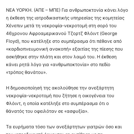
ΝΕΑ ΥΟΡΚΗ. (ΑΠΕ – ΜΠΕ) Για ανθρωποκτονία κάνει λόγο
η έκθεση της ιατροδικαστικής υπηρεσίας της κομητείας
Χένεπιν μετά τη νεκροψία-νεκροτομή στη σορό του
46χρονου Αφροαμερικανού Τζορτζ Φλόιντ (George
Floyd), που κατέληξε στο συμπέρασμα ότι πέθανε από
«καρδιοπνευμονική ανακοπή» εξαιτίας της πίεσης που
ασκήθηκε στην πλάτη και στον λαιμό του. Η έκθεση
κάνει ρητά λόγο για «ανθρωποκτονία» στο πεδίο
«τρόπος θανάτου».
Η δημοσιοποίησή της ακολούθησε την ανεξάρτητη
νεκροψία-νεκροτομή που ζήτησε η οικογένεια του
Φλόιντ, η οποία κατέληξε στο συμπέρασμα ότι ο
θάνατός του οφειλόταν σε «ασφυξία».
Τα ευρήματα τόσο των ανεξάρτητων γιατρών όσο και