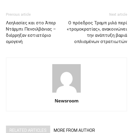
Previous article
Next article
Λεηλασίες και στο Άπερ
Ο πρόεδρος Τραμπ μιλά περί
Ντάρμπι Πενσιλβάνιας –
«τρομοκρατίας», ανακοινώνει
διέρρηξαν εστιατόριο
την ανάπτυξη βαριά
ομογενή
οπλισμένων στρατιωτών
Newsroom
RELATED ARTICLES
MORE FROM AUTHOR