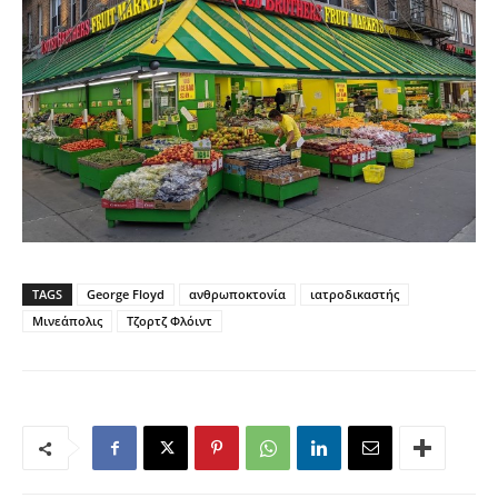
TAGS
George Floyd
ανθρωποκτονία
ιατροδικαστής
Μινεάπολις
Τζορτζ Φλόιντ