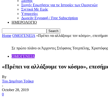
Σκοπός
Συχνές Ερωτήσεις για τις Ιστορίες των Ομογενών
Σχετικά Με Εμάς
Υπηρεσίες
Δωρεάν Εγγραφή / Free Subscription
ΗΜΕΡΟΛΟΓΙΟ
Home
ΟΜΟΓΕΝΕΙΑ
«Πρέπει να αλλάξουμε τον κόσμο», επεσήμανε
Σε πρώτο πλάνο οι Άρχοντες Στέφανος Τσερπέλης, Χριστόφο
ΟΜΟΓΕΝΕΙΑ
«Πρέπει να αλλάξουμε τον κόσμο», επεσήμ
By
Του Δημήτρη Τσάκα
-
October 28, 2019
0
Share