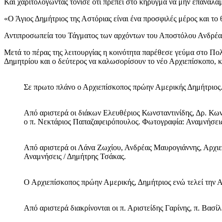
Και χαριτολογώντας τόνισε ότι πρέπει στο κήρυγμα να μην επαναλαμβ
«Ο Άγιος Δημήτριος της Αστόριας είναι ένα προσφιλές μέρος και το
Αντιπροσωπεία του Τάγματος των αρχόντων του Αποστόλου Ανδρέα 
Μετά το πέρας της λειτουργίας η κοινότητα παρέθεσε γεύμα στο Πολι
Δημητρίου και ο δεύτερος να καλωσορίσουν το νέο Αρχιεπίσκοπο, 
Σε πρωτο πλάνο ο Αρχιεπίσκοπος πρώην Αμερικής Δημήτριος.
Από αριστερά οι διάκων Ελευθέριος Κωνσταντινίδης, Δρ. Κω
ο π. Νεκτάριος Παπαζαφειρόπουλος. Φωτογραφία: Αναμνήσεις
Από αριστερά οι Λάνα Ζωχίου, Ανδρέας Μαυρογιάννης, Αρχιε
Αναμνήσεις / Δημήτρης Τσάκας.
Ο Αρχιεπίσκοπος πρώην Αμερικής, Δημήτριος ενώ τελεί την 
Από αριστερά διακρίνονται οι π. Αριστείδης Γαρίνης, π. Βασ