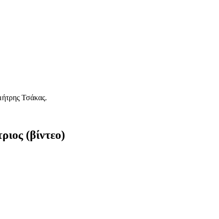
μήτρης Τσάκας.
ιος (βίντεο)