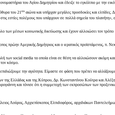
 ονομαστήρια του Αγίου Δημητρίου και έδειξε το εγκόλπιο με την εικό
ου
όθυρα του 21
αιώνα και υπήρχαν μεγάλες προσδοκίες και ελπίδες. 
τις εστίες πολέμους που υπάρχουν σε πολλά σημεία του πλανήτη», επ
όλο των μέσων κοινωνικής δικτύωσης και έχουν αλλοιώσει τον τρόπο
κοπος πρώην Αμερικής Δημήτριος και ο ιερατικός προϊστάμενος, π. Ν
βολή των social media τα οποία είναι σε θέση να αλλοιώσουν ακόμη κ
 τον κόσμο.
α επιδιώξουμε την αγιότητα. Είμαστε σε φάση που πρέπει να αλλάξουμ
ων της Ελλάδας και της Κύπρου, Δρ. Κωνσταντίνου Κούτρα και Αλέξη
γιάννη και τόνισε ότι η συμμετοχή των εκπροσώπων των προξενικών
σίλειος Λούρος, Αρχιεπίσκοπος Ελπιδοφόρος, αρχιδιάκων Παντελεήμ