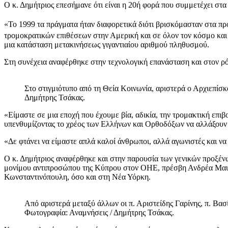
Ο κ. Δημήτριος επεσήμανε ότι είναι η 20ή φορά που συμμετέχει στα
«Το 1999 τα πράγματα ήταν διαφορετικά διότι βρισκόμασταν στα πρ
τρομοκρατικών επιθέσεων στην Αμερική και σε όλον τον κόσμο και σ
μια κατάσταση μετακινήσεως γιγαντιαίου αριθμού πληθυσμού.
Στη συνέχεια αναφέρθηκε στην τεχνολογική επανάσταση και στον ρ
Στο στιγμιότυπο από τη Θεία Κοινωνία, αριστερά ο Αρχιεπίσ
Δημήτρης Τσάκας.
«Είμαστε σε μια εποχή που έχουμε βία, αδικία, την τρομακτική επι
υπενθυμίζοντας το χρέος των Ελλήνων και Ορθοδόξων να αλλάξουν
«Δε φτάνει να είμαστε απλά καλοί άνθρωποι, αλλά αγωνιστές και ν
Ο κ. Δημήτριος αναφέρθηκε και στην παρουσία των γενικών προξέν
μονίμου αντιπροσώπου της Κύπρου στον ΟΗΕ, πρέσβη Ανδρέα Μαυρο
Κωνσταντινόπουλη, όσο και στη Νέα Υόρκη.
Από αριστερά μεταξύ άλλων οι π. Αριστείδης Γαρίνης, π. Βα
Φωτογραφία: Αναμνήσεις / Δημήτρης Τσάκας.