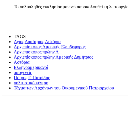
Το πολυπληθές εκκλησίασμα ενώ παρακολουθεί τη λειτουργία
TAGS
Αγιος Δημήτριος Αστόρια
Αρχιεπίσκοπος Αμερικής Ελπιδοφόρος
Αρχιεπισκοπος πρώην Α
Αρχιεπίσκοπος πρώην Αμερικής Δημήτριος
Αστόρια
Ελληνοαμερικανοί
ομογενείς
Πέτρος Γ. Πατρίδης
πολιτιστικό κέντρο
Τάγμα των Αρχόντων του Οικουμενικού Πατριαρχείου
Share