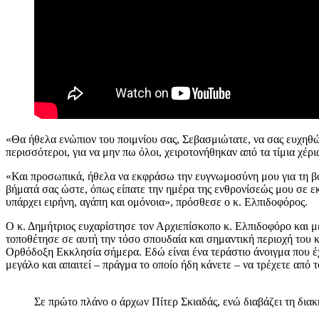
«Θα ήθελα ενώπιον του ποιμνίου σας, Σεβασμιώτατε, να σας ευχηθώ
περισσότεροι, για να μην πω όλοι, χειροτονήθηκαν από τα τίμια χέρ
«Και προσωπικά, ήθελα να εκφράσω την ευγνωμοσύνη μου για τη βοή
βήματά σας ώστε, όπως είπατε την ημέρα της ενθρονίσεώς μου σε εκ
υπάρχει ειρήνη, αγάπη και ομόνοια», πρόσθεσε ο κ. Ελπιδοφόρος.
O κ. Δημήτριος ευχαρίστησε τον Αρχιεπίσκοπο κ. Ελπιδοφόρο και μ
τοποθέτησε σε αυτή την τόσο σπουδαία και σημαντική περιοχή του κ
Ορθόδοξη Εκκλησία σήμερα. Εδώ είναι ένα τεράστιο άνοιγμα που έχετ
μεγάλο και απαιτεί – πράγμα το οποίο ήδη κάνετε – να τρέχετε από τ
Σε πρώτο πλάνο ο άρχων Πίτερ Σκιαδάς, ενώ διαβάζει τη δια