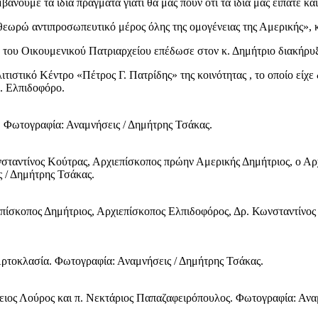
άνουμε τα ίδια πράγματα γιατί θα μας πουν ότι τα ίδια μας είπατε κα
 θεωρώ αντιπροσωπευτικό μέρος όλης της ομογένειας της Αμερικής», κ
του Οικουμενικού Πατριαρχείου επέδωσε στον κ. Δημήτριο διακήρυξ
τιστικό Κέντρο «Πέτρος Γ. Πατρίδης» της κοινότητας , το οποίο είχε
κ. Ελπιδοφόρο.
 Φωτογραφία: Αναμνήσεις / Δημήτρης Τσάκας.
νσταντίνος Κούτρας, Αρχιεπίσκοπος πρώην Αμερικής Δημήτριος, ο Α
 / Δημήτρης Τσάκας.
πίσκοπος Δημήτριος, Αρχιεπίσκοπος Ελπιδοφόρος, Δρ. Κωνσταντίνος
Αρτοκλασία. Φωτογραφία: Αναμνήσεις / Δημήτρης Τσάκας.
ίλειος Λούρος και π. Νεκτάριος Παπαζαφειρόπουλος. Φωτογραφία: Ανα