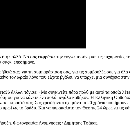
 έτη πολλά. Να σας εκφράσω την ευγνωμοσύνη και τις ευχαριστίες το
ια σας», επεσήμανε.
θειά σας, για τη συμπαράστασή σας, για τις συμβουλές σας για όλα 
είνο τον ωραίο λόγο που είχατε βγάλει, να υπάρχει μια συνέχεια στη
εταξύ άλλων τόνισε: «Με συγκινείτε πάρα πολύ με αυτά τα οποία λέ
όσμου για να κάνετε ένα πολύ μεγάλο καθήκον. Η Ελληνική Ορθοδοξία 
ε μπροστά σας. Σας χρειάζονται όχι μόνο τα 20 χρόνια που ήμουν εγώ,
ο πρωί ως το βράδυ. Και να παρακαλάτε τον Θεό τις 24 ώρες να τις κά
κήρυξη. Φωτογραφία: Αναμνήσεις / Δημήτρης Τσάκας.