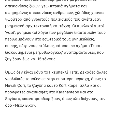
απεικονίσεις ζώων, γεωμετρικά σχήματα και
αφηρημένες απεικονίσεις ανθρώπων, χιλιάδες χρόνια
νωρίτερα από γνωστούς πολιτισμούς που ανέπτυξαν
μνημειακή αρχιτεκτονική και τέχνη. Οι κυκλικοί αυτοί
‘ναοί’, μνημειακοί λόγω των μεγάλων διαστάσεών τους,
περιλαμβάνουν στο εσωτερικό τους μνημειώδεις,
επίσης, πέτρινους στύλους, κάποιοι σε σχήμα «Τ» και
διακοσμημένοι με ‘μυθολογικές’ αναπαραστάσεις, που
ζυγίζουν έως και 15 τόνους.
Όμως δεν είναι μόνο το Γκεμπεκλί Τεπέ. Δεκάδες άλλες
νεολιθικές τοποθεσίες στην ευρύτερη περιοχή, όπως το
Nevalı Çori, το Çayönü και το Körtiktepe, αλλά και οι
πρόσφατες ανασκαφές στο Karahantepe και στο
Sayburç, επαναπροσδιορίζουν, όπως όλα δείχνουν, τον
όρο «Νεολιθικό».