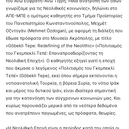
του Άνω Ευφράτη-Άνω Τίγρη; «Μια ανατροπή των όσων
γνωρίζαμε για τις Νεολιθικές κοινωνίες», δηλώνει στο
ΑΠΕ-ΜΠΕ ο ομότιμος καθηγητής στο Τμήμα Προϊστορίας
του Πανεπιστημίου Κωνσταντινούπολης, Μεχμέτ
Οζντογάν (Mehmet Özdogan), με αφορμή τη διάλεξη που
έδωσε πρόσφατα στο Μουσείο Ακρόπολης, με τίτλο
«Göbekli Tepe: Redefining of the Neolithic» («Πολιτισμός
του Γκεμπεκλί Τεπέ: Επαναπροσδιορίζοντας τη
Νεολιθική Εποχή»). Ο καθηγητής εξηγεί γιατί η εποχή
που άκμασε ο λεγόμενος «Πολιτισμός του Γκεμπεκλί
Τεπέ» (Göbekli Tepe), εκεί όπου σήμερα εκτείνονται η
νοτιοανατολική Τουρκία, η βόρεια Συρία, το νότιο Ιράκ
και μέρος του δυτικού Ιράν, είναι ιδιαίτερα σημαντική
για την κατανόηση των σύγχρονων κοινωνιών μας. Και
κυρίως παρουσιάζει μερικά από τα νεότερα δεδομένα
που ανατρέπουν παγιωμένες, ως πρόσφατα, θεωρίες.
«Η Νεολιθική Εποχή είναι η περίοδος κατά την οποία οι