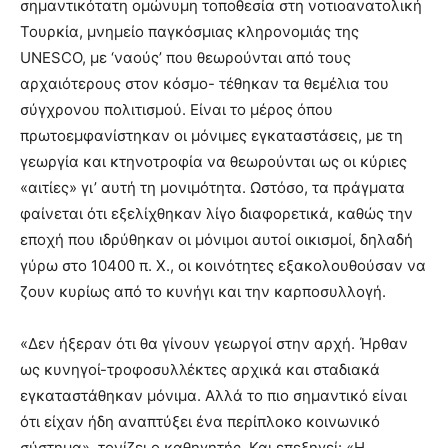
σημαντικότατη ομώνυμη τοποθεσία στη νοτιοανατολική
Τουρκία, μνημείο παγκόσμιας κληρονομιάς της
UNESCO, με ‘ναούς’ που θεωρούνται από τους
αρχαιότερους στον κόσμο- τέθηκαν τα θεμέλια του
σύγχρονου πολιτισμού. Είναι το μέρος όπου
πρωτοεμφανίστηκαν οι μόνιμες εγκαταστάσεις, με τη
γεωργία και κτηνοτροφία να θεωρούνται ως οι κύριες
«αιτίες» γι’ αυτή τη μονιμότητα. Ωστόσο, τα πράγματα
φαίνεται ότι εξελίχθηκαν λίγο διαφορετικά, καθώς την
εποχή που ιδρύθηκαν οι μόνιμοι αυτοί οικισμοί, δηλαδή
γύρω στο 10400 π. Χ., οι κοινότητες εξακολουθούσαν να
ζουν κυρίως από το κυνήγι και την καρποσυλλογή.
«Δεν ήξεραν ότι θα γίνουν γεωργοί στην αρχή. Ήρθαν
ως κυνηγοί-τροφοσυλλέκτες αρχικά και σταδιακά
εγκαταστάθηκαν μόνιμα. Αλλά το πιο σημαντικό είναι
ότι είχαν ήδη αναπτύξει ένα περίπλοκο κοινωνικό
σύστημα», τονίζει ο καθηγητής. Και επεξηγεί: «Η