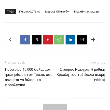
TAGS
Γκεμπεκλί Τεπέ
Μεχμέτ Οζντογάν
Νεολιθηική εποχή
Previous article
Next article
Πρόστιμο 10.000 δολαρίων
Σταύρος Νιάρχος: Η μυθική
ημερησίως στον Τραμπ, όσο
Κρεολή του ταξιδεύει ακόμη
αρνείται να δώσει τα
(video)
φορολογικά