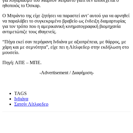
για λογαριασμό του Μάρλον Μπράντο γιατί δεν αποδέχεται ο
ηθοποιός το Όσκαρ.
Ο Μπράντο της είχε ζητήσει να παραστεί αντ’ αυτού για να αρνηθεί
να παραλάβει το συγκεκριμένο βραβείο ως ένδειξη διαμαρτυρίας
για τον τρόπο που η αμερικανική κινηματογραφική βιομηχανία
αντιμετώπιζε τους ιθαγενείς.
“Πήγα εκεί σαν περήφανη Ινδιάνα με αξιοπρέπεια, με θάρρος, με
χάρη και με σεμνότητα”, είχε πει η Λίτλφεδερ στην εκδήλωση στο
μουσείο.
Πηγή: ΑΠΕ – ΜΠΕ.
-Advertisement / Διαφήμιση-
TAGS
Ινδιάνα
Σατσίν Λίτλφεδερ