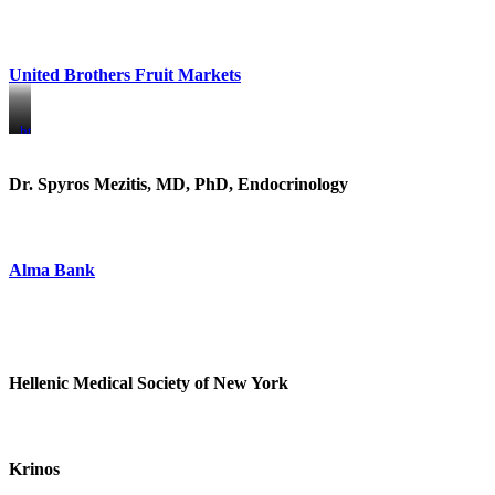
United Brothers Fruit Markets
https://www.unitedbrothersfruitmarkets.com/
https://www.unitedbrothersfruitmarkets.com/
Dr. Spyros Mezitis, MD, PhD, Endocrinology
Alma Bank
Hellenic Medical Society of New York
Krinos