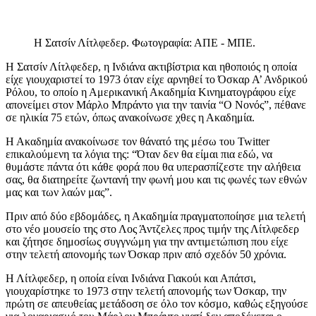
Η Σατσίν Λίτλφεδερ. Φωτογραφία: ΑΠΕ - ΜΠΕ.
Η Σατσίν Λίτλφεδερ, η Ινδιάνα ακτιβίστρια και ηθοποιός η οποία
είχε γιουχαριστεί το 1973 όταν είχε αρνηθεί το Όσκαρ Α’ Ανδρικού
Ρόλου, το οποίο η Αμερικανική Ακαδημία Κινηματογράφου είχε
απονείμει στον Μάρλο Μπράντο για την ταινία “Ο Νονός”, πέθανε
σε ηλικία 75 ετών, όπως ανακοίνωσε χθες η Ακαδημία.
Η Ακαδημία ανακοίνωσε τον θάνατό της μέσω του Twitter
επικαλούμενη τα λόγια της: “Όταν δεν θα είμαι πια εδώ, να
θυμάστε πάντα ότι κάθε φορά που θα υπερασπίζεστε την αλήθεια
σας, θα διατηρείτε ζωντανή την φωνή μου και τις φωνές των εθνών
μας και των λαών μας”.
Πριν από δύο εβδομάδες, η Ακαδημία πραγματοποίησε μια τελετή
στο νέο μουσείο της στο Λος Άντζελες προς τιμήν της Λίτλφεδερ
και ζήτησε δημοσίως συγγνώμη για την αντιμετώπιση που είχε
στην τελετή απονομής των Όσκαρ πριν από σχεδόν 50 χρόνια.
Η Λίτλφεδερ, η οποία είναι Ινδιάνα Γιακούι και Απάτσι,
γιουχαρίστηκε το 1973 στην τελετή απονομής των Όσκαρ, την
πρώτη σε απευθείας μετάδοση σε όλο τον κόσμο, καθώς εξηγούσε