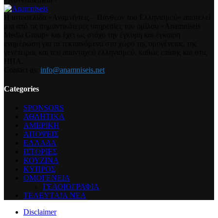
Η ιστοσελίδα «Αναμνήσεις – Πάνθεον του Ελληνισμού» αποτελεί
μια από τις σημαντικότερες υπηρεσίες του ομίλου «Anamniseis
Media Group» και έχει ως στόχο την έγκυρη και έγκαιρη
ενημέρωση για τα τεκταινόμενα στο χώρο της ομογένειας, της
γενέτειρας και του απανταχού ελληνισμού, καθώς επίσης και στις
ΗΠΑ.
Contact us:
info@anamniseis.net
Categories
SPONSORS
ΑΘΛΗΤΙΚΑ
ΑΜΕΡΙΚΗ
ΑΠΟΨΕΙΣ
ΕΛΛΑΔΑ
ΙΣΤΟΡΙΕΣ
ΚΟΥΖΙΝΑ
ΚΥΠΡΟΣ
ΟΜΟΓΕΝΕΙΑ
ΓΕΛΟΙΟΓΡΑΦΙΑ
ΤΕΛΕΥΤΑΙΑ ΝΕΑ
Disclaimer