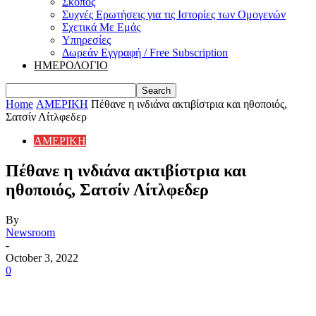
Σκοπός
Συχνές Ερωτήσεις για τις Ιστορίες των Ομογενών
Σχετικά Με Εμάς
Υπηρεσίες
Δωρεάν Εγγραφή / Free Subscription
ΗΜΕΡΟΛΟΓΙΟ
Home
ΑΜΕΡΙΚΗ
Πέθανε η ινδιάνα ακτιβίστρια και ηθοποιός,
Σατσίν Λίτλφεδερ
ΑΜΕΡΙΚΗ
Πέθανε η ινδιάνα ακτιβίστρια και
ηθοποιός, Σατσίν Λίτλφεδερ
By
Newsroom
-
October 3, 2022
0