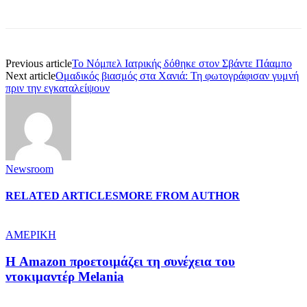
Previous article
Το Νόμπελ Ιατρικής δόθηκε στον Σβάντε Πάαμπο
Next article
Ομαδικός βιασμός στα Χανιά: Τη φωτογράφισαν γυμνή
πριν την εγκαταλείψουν
Newsroom
RELATED ARTICLES
MORE FROM AUTHOR
ΑΜΕΡΙΚΗ
Η Amazon προετοιμάζει τη συνέχεια του
ντοκιμαντέρ Melania