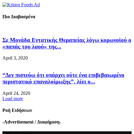
Πιο Διαβασμένα
Σε Μονάδα Εντατικής Θεραπείας λόγω κορωνοϊού ο
«παπάς του λαού» της...
April 3, 2020
“Δεν πιστεύω ότι υπάρχει ούτε ένα επιβεβαιωμένο
περιστατικό επαναλοίμωξης”, λέει ο...
April 24, 2020
Load more
Ροή Ειδήσεων
-Advertisement / Διαφήμιση-
- Advertisement -