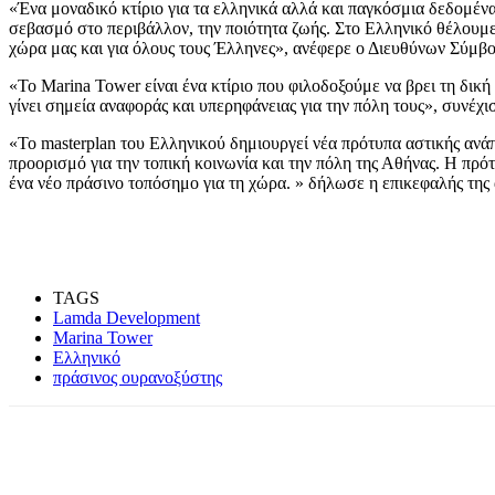
«Ένα μοναδικό κτίριο για τα ελληνικά αλλά και παγκόσμια δεδομένα
σεβασμό στο περιβάλλον, την ποιότητα ζωής. Στο Ελληνικό θέλουμε
χώρα μας και για όλους τους Έλληνες», ανέφερε ο Διευθύνων Σύμ
«To Marina Tower είναι ένα κτίριο που φιλοδοξούμε να βρει τη δικ
γίνει σημεία αναφοράς και υπερηφάνειας για την πόλη τους», συνέχ
«Το masterplan του Ελληνικού δημιουργεί νέα πρότυπα αστικής ανά
προορισμό για την τοπική κοινωνία και την πόλη της Αθήνας. Η πρ
ένα νέο πράσινο τοπόσημο για τη χώρα. » δήλωσε η επικεφαλής της α
TAGS
Lamda Development
Marina Tower
Ελληνικό
πράσινος ουρανοξύστης
Share