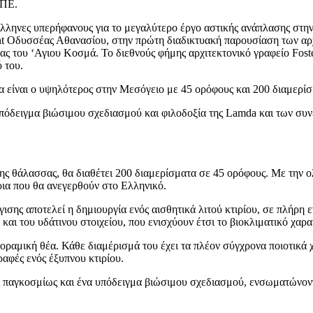
ΑΠΕ.
νες υπερήφανους για το μεγαλύτερο έργο αστικής ανάπλασης στην Ε
t Οδυσσέας Αθανασίου, στην πρώτη διαδικτυακή παρουσίαση των αρχ
ς του ‘Αγιου Κοσμά. Το διεθνούς φήμης αρχιτεκτονικό γραφείο Foster
 του.
α είναι ο υψηλότερος στην Μεσόγειο με 45 ορόφους και 200 διαμερί
πόδειγμα βιώσιμου σχεδιασμού και φιλοδοξία της Lamda και των συνε
ης θάλασσας, θα διαθέτει 200 διαμερίσματα σε 45 ορόφους. Με την ολ
ρια που θα ανεγερθούν στο Ελληνικό.
σης αποτελεί η δημιουργία ενός αισθητικά λιτού κτιρίου, σε πλήρη ε
αι του υδάτινου στοιχείου, που ενισχύουν έτσι το βιοκλιματικό χαρα
οραμική θέα. Κάθε διαμέρισμά του έχει τα πλέον σύγχρονα ποιοτικά χ
ραφές ενός έξυπνου κτιρίου.
ς παγκοσμίως και ένα υπόδειγμα βιώσιμου σχεδιασμού, ενσωματώνοντα