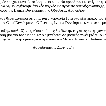
, ένα αρχιτεκτονικό τοπόσημο, το οποίο θα προσδώσει το στίγμα της 
 να δημιουργήσουμε ένα νέο παγκόσμιο πρότυπο αστικής ανάπτυξης, π
βουλος της Lamda Development, κ. Οδυσσέας Αθανασίου.
ή του θέση ανάμεσα σε αντίστοιχα κορυφαία έργα στο εξωτερικό, που 
ισε ο Chief Development Officer της Lamda Development, για τον ουρ
πτυξης, συνδυάζοντας νέους τρόπους διαβίωσης, εργασίας και ψυχαγω
όταση μας για τον Marina Tower βασίζεται σε βασικές αρχές βιώσιμο
ρχιτεκτονικής ομάδας που σχεδίασε τον Marina Tower, κα Antoinette 
-Advertisement / Διαφήμιση-