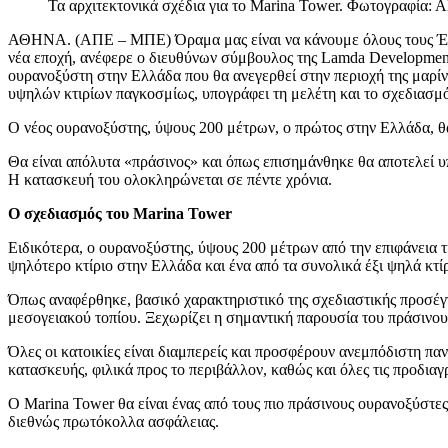
Τα αρχιτεκτονικά σχέδια για το Marina Tower. Φωτογραφία: 
ΑΘΗΝΑ. (ΑΠΕ – ΜΠΕ) Όραμα μας είναι να κάνουμε όλους τους Έλλη
νέα εποχή, ανέφερε ο διευθύνων σύμβουλος της Lamda Developmen
ουρανοξύστη στην Ελλάδα που θα ανεγερθεί στην περιοχή της μαρίνα
υψηλών κτιρίων παγκοσμίως, υπογράφει τη μελέτη και το σχεδιασμό
Ο νέος ουρανοξύστης, ύψους 200 μέτρων, ο πρώτος στην Ελλάδα, θ
Θα είναι απόλυτα «πράσινος» και όπως επισημάνθηκε θα αποτελεί υ
Η κατασκευή του ολοκληρώνεται σε πέντε χρόνια.
Ο σχεδιασμός του Marina Tower
Ειδικότερα, ο ουρανοξύστης, ύψους 200 μέτρων από την επιφάνεια τ
ψηλότερο κτίριο στην Ελλάδα και ένα από τα συνολικά έξι ψηλά κτί
Όπως αναφέρθηκε, βασικό χαρακτηριστικό της σχεδιαστικής προσέγγι
μεσογειακού τοπίου. Ξεχωρίζει η σημαντική παρουσία του πράσινου κ
Όλες οι κατοικίες είναι διαμπερείς και προσφέρουν ανεμπόδιστη παν
κατασκευής, φιλικά προς το περιβάλλον, καθώς και όλες τις προδιαγ
Ο Marina Tower θα είναι ένας από τους πιο πράσινους ουρανοξύστε
διεθνώς πρωτόκολλα ασφάλειας.