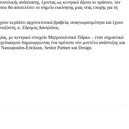
συνολικής ανάπλασης, έχοντας ως κεντρικό άξονα το πράσινο, τον
ου θα αποτελέσει το σημείο εκκίνησης μιας νέας εποχής για τη
έχουν κερδίσει αρχιτεκτονικά βραβεία, αναγνωρισιμότητα και έχουν
ανοξύστη, κ. Ζήσιμος Δανηλάτος.
γίας, με κεντρικό στοιχείο Μητροπολιτικό Πάρκο – έναν σημαντικό
υ σχεδιασμού δημιουργώντας ένα πρότυπο νέο μοντέλο ανάπτυξης και
Nassopoulos-Erickson, Senior Partner και Design.