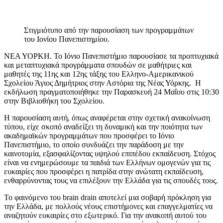
Στιγμιότυπο από την παρουσίαση των προγραμμάτων
του Ιονίου Πανεπιστημίου.
ΝΕΑ ΥΟΡΚΗ. Το Ιόνιο Πανεπιστήμιο παρουσίασε τα προπτυχιακά
και μεταπτυχιακά προγράμματα σπουδών σε μαθήτριες και
μαθητές της 11ης και 12ης τάξης του Ελληνο-Αμερικανικού
Σχολείου Άγιος Δημήτριος στην Αστόρια της Νέας Υόρκης. Η
εκδήλωση πραγματοποιήθηκε την Παρασκευή 24 Μαΐου στις 10:30
στην Βιβλιοθήκη του Σχολείου.
Η παρουσίαση αυτή, όπως αναφέρεται στην σχετική ανακοίνωση
τύπου, είχε σκοπό αναδείξει τη δυναμική και την ποιότητα των
ακαδημαϊκών προγραμμάτων που προσφέρει το Ιόνιο
Πανεπιστήμιο, το οποίο συνδυάζει την παράδοση με την
καινοτομία, εξασφαλίζοντας υψηλού επιπέδου εκπαίδευση. Στόχος
είναι να ενημερώσουμε τα παιδιά των Ελλήνων ομογενών για τις
ευκαιρίες που προσφέρει η πατρίδα στην ανώτατη εκπαίδευση,
ενθαρρύνοντας τους να επιλέξουν την Ελλάδα για τις σπουδές τους.
Το φαινόμενο του brain drain αποτελεί μια σοβαρή πρόκληση για
την Ελλάδα, με πολλούς νέους επιστήμονες και επαγγελματίες να
αναζητούν ευκαιρίες στο εξωτερικό. Για την ανακοπή αυτού του