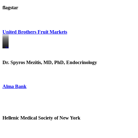
flagstar
United Brothers Fruit Markets
https://www.unitedbrothersfruitmarkets.com/
https://www.unitedbrothersfruitmarkets.com/
Dr. Spyros Mezitis, MD, PhD, Endocrinology
Alma Bank
Hellenic Medical Society of New York