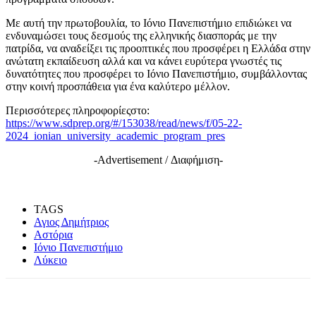
Με αυτή την πρωτοβουλία, το Ιόνιο Πανεπιστήμιο επιδιώκει να
ενδυναμώσει τους δεσμούς της ελληνικής διασποράς με την
πατρίδα, να αναδείξει τις προοπτικές που προσφέρει η Ελλάδα στην
ανώτατη εκπαίδευση αλλά και να κάνει ευρύτερα γνωστές τις
δυνατότητες που προσφέρει το Ιόνιο Πανεπιστήμιο, συμβάλλοντας
στην κοινή προσπάθεια για ένα καλύτερο μέλλον.
Περισσότερες πληροφορίεςστο:
https://www.sdprep.org/#/153038/read/news/f/05-22-
2024_ionian_university_academic_program_pres
-Advertisement / Διαφήμιση-
TAGS
Αγιος Δημήτριος
Αστόρια
Ιόνιο Πανεπιστήμιο
Λύκειο