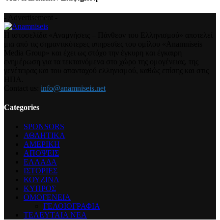
- Advertisement -
Η ιστοσελίδα «Αναμνήσεις – Πάνθεον του Ελληνισμού» αποτελεί
μια από τις σημαντικότερες υπηρεσίες του ομίλου «Anamniseis
Media Group» και έχει ως στόχο την έγκυρη και έγκαιρη
ενημέρωση για τα τεκταινόμενα στο χώρο της ομογένειας, της
γενέτειρας και του απανταχού ελληνισμού, καθώς επίσης και στις
ΗΠΑ.
Contact us:
info@anamniseis.net
Categories
SPONSORS
ΑΘΛΗΤΙΚΑ
ΑΜΕΡΙΚΗ
ΑΠΟΨΕΙΣ
ΕΛΛΑΔΑ
ΙΣΤΟΡΙΕΣ
ΚΟΥΖΙΝΑ
ΚΥΠΡΟΣ
ΟΜΟΓΕΝΕΙΑ
ΓΕΛΟΙΟΓΡΑΦΙΑ
ΤΕΛΕΥΤΑΙΑ ΝΕΑ