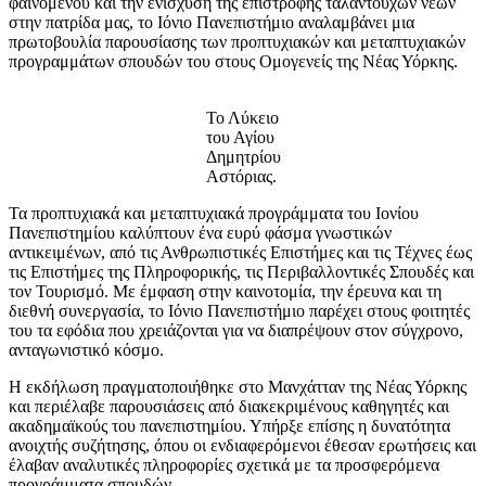
φαινομένου και την ενίσχυση της επιστροφής ταλαντούχων νέων
στην πατρίδα μας, το Ιόνιο Πανεπιστήμιο αναλαμβάνει μια
πρωτοβουλία παρουσίασης των προπτυχιακών και μεταπτυχιακών
προγραμμάτων σπουδών του στους Ομογενείς της Νέας Υόρκης.
Το Λύκειο
του Αγίου
Δημητρίου
Αστόριας.
Τα προπτυχιακά και μεταπτυχιακά προγράμματα του Ιονίου
Πανεπιστημίου καλύπτουν ένα ευρύ φάσμα γνωστικών
αντικειμένων, από τις Ανθρωπιστικές Επιστήμες και τις Τέχνες έως
τις Επιστήμες της Πληροφορικής, τις Περιβαλλοντικές Σπουδές και
τον Τουρισμό. Με έμφαση στην καινοτομία, την έρευνα και τη
διεθνή συνεργασία, το Ιόνιο Πανεπιστήμιο παρέχει στους φοιτητές
του τα εφόδια που χρειάζονται για να διαπρέψουν στον σύγχρονο,
ανταγωνιστικό κόσμο.
Η εκδήλωση πραγματοποιήθηκε στο Μανχάτταν της Νέας Υόρκης
και περιέλαβε παρουσιάσεις από διακεκριμένους καθηγητές και
ακαδημαϊκούς του πανεπιστημίου. Υπήρξε επίσης η δυνατότητα
ανοιχτής συζήτησης, όπου οι ενδιαφερόμενοι έθεσαν ερωτήσεις και
έλαβαν αναλυτικές πληροφορίες σχετικά με τα προσφερόμενα
προγράμματα σπουδών.