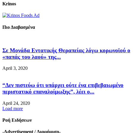
Krinos
Πιο Διαβασμένα
Σε Μονάδα Εντατικής Θεραπείας λόγω κορωνοϊού ο
«παπάς του λαού» της...
April 3, 2020
“Δεν πιστεύω ότι υπάρχει ούτε ένα επιβεβαιωμένο
περιστατικό επαναλοίμωξης”, λέει ο...
April 24, 2020
Load more
Ροή Ειδήσεων
-Advertisement / Διαφήμιση-