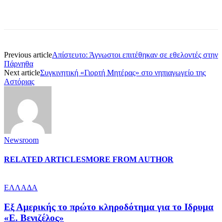
Previous article
Απίστευτο: Άγνωστοι επιτέθηκαν σε εθελοντές στην
Πάρνηθα
Next article
Συγκινητική «Γιορτή Μητέρας» στο νηπιαγωγείο της
Αστόριας
Newsroom
RELATED ARTICLES
MORE FROM AUTHOR
ΕΛΛΑΔΑ
Εξ Αμερικής το πρώτο κληροδότημα για το Ιδρυμα
«Ε. Βενιζέλος»