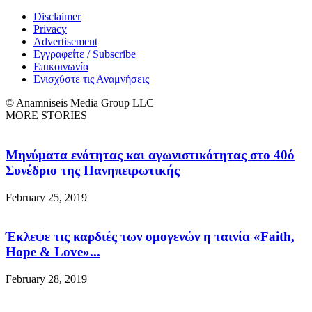
Disclaimer
Privacy
Advertisement
Εγγραφείτε / Subscribe
Επικοινωνία
Ενισχύστε τις Αναμνήσεις
© Anamniseis Media Group LLC
MORE STORIES
Μηνύματα ενότητας και αγωνιστικότητας στο 40ό
Συνέδριο της Πανηπειρωτικής
February 25, 2019
Έκλεψε τις καρδιές των ομογενών η ταινία «Faith,
Hope & Love»...
February 28, 2019