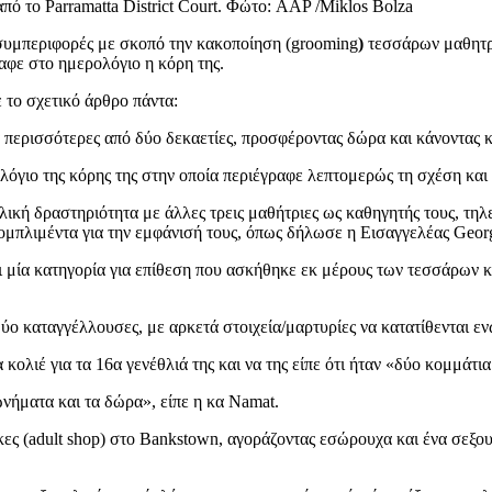
ό το Parramatta District Court. Φώτο: AAP /Miklos Bolza
 συμπεριφορές με σκοπό την κακοποίηση (grooming
)
τεσσάρων μαθητρ
ραφε στο ημερολόγιο η κόρη της.
 το σχετικό άρθρο πάντα:
α περισσότερες από δύο δεκαετίες, προσφέροντας δώρα και κάνοντας κ
γιο της κόρης της στην οποία περιέγραφε λεπτομερώς τη σχέση και τ
λική δραστηριότητα με άλλες τρεις μαθήτριες ως καθηγητής τους, τη
ομπλιμέντα για την εμφάνισή τους, όπως δήλωσε η Εισαγγελέας Georgi
ι μία κατηγορία για επίθεση που ασκήθηκε εκ μέρους των τεσσάρων κ
ύο καταγγέλλουσες, με αρκετά στοιχεία/μαρτυρίες να κατατίθενται εν
κολιέ για τα 16α γενέθλιά της και να της είπε ότι ήταν «δύο κομμάτ
νήματα και τα δώρα», είπε η κα Namat.
κες (adult shop) στο Bankstown, αγοράζοντας εσώρουχα και ένα σεξου