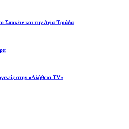
ο Σποκέιν και την Αγία Τριάδα
ωρα
μογενείς στην «Αλήθεια ΤV»