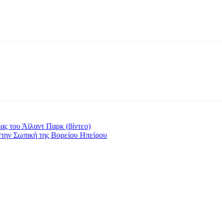
ας του Άϊλαντ Παρκ (βίντεο)
την Σωπική της Βορείου Ηπείρου