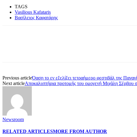
TAGS
Vasilious Kafataris
Βασίλειος Καφατάρης
Share
Previous article
Όαση το εν εξελίξει τετραήμερο φεστιβάλ της Παναγί
Next article
Αποκαλυπτήρια προτομής του ομογενή Μιχάλη Σέρβου σ
Newsroom
RELATED ARTICLES
MORE FROM AUTHOR