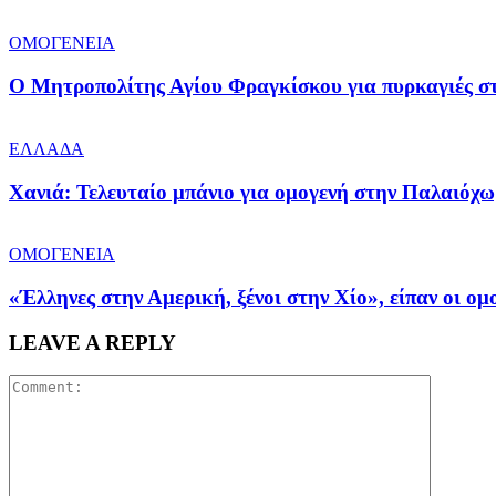
ΟΜΟΓΕΝΕΙΑ
Ο Μητροπολίτης Αγίου Φραγκίσκου για πυρκαγιές στ
ΕΛΛΑΔΑ
Χανιά: Τελευταίο μπάνιο για ομογενή στην Παλαιόχ
ΟΜΟΓΕΝΕΙΑ
«Έλληνες στην Αμερική, ξένοι στην Χίο», είπαν οι ο
LEAVE A REPLY