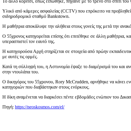
Το άλλο κορίτσι, όπως ειπώθηκε, πήγαινε με το τρένο στο σπίτι του 
Υλικό από κάμερες ασφαλείας (CCTV) που επρόκειτο να προβληθεί στ
σιδηροδρομικό σταθμό Bankstown.
Η μαθήτρια αποκάλυψε την αλήθεια στους γονείς της μετά την ανακά
Ο 55χρονος κατηγορείται επίσης ότι επιτέθηκε σε άλλη μαθήτρια, κ
υπερασπιστεί τον εαυτό της.
Η κατηγορούσα Αρχή στηρίζεται σε στοιχεία από πρώην εκπαιδευτικού
με αυτές τις ορμές.
Κατά τη σύλληψή του, η Αστυνομία έψαξε το διαμέρισμά του και α
στην ντουλάπα του.
Ο δικηγόρος του 55χρονου, Rory McCrudden, αρνήθηκε να κάνει ενα
κατηγοριών που διαβάστηκαν στους ενόρκους.
Η δίκη αναμένεται να διαρκέσει πέντε εβδομάδες ενώπιον του Δικασ
Πηγή:
https://neoskosmos.com/el/