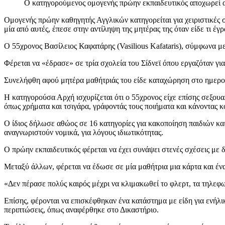
Ο κατηγορούμενος ομογενής πρώην εκπαιδευτικός αποχωρεί απ
Ομογενής πρώην καθηγητής Αγγλικών κατηγορείται για χειριστικές
μία από αυτές, έπεσε στην αντίληψη της μητέρας της όταν είδε τι έγ
Ο 55χρονος Βασίλειος Καφατάρης (Vasilious Kafataris), σύμφωνα με
Φέρεται να «έδρασε» σε τρία σχολεία του Σίδνεϊ όπου εργαζόταν γι
Συνελήφθη αφού μητέρα μαθήτριάς του είδε καταχώρηση στο ημερολό
Η κατηγορούσα Αρχή ισχυρίζεται ότι ο 55χρονος είχε επίσης σεξουα
όπως χρήματα και τσιγάρα, γράφοντάς τους ποιήματα και κάνοντας κ
Ο ίδιος δήλωσε αθώος σε 16 κατηγορίες για κακοποίηση παιδιών κα
αναγνωριστούν νομικά, για λόγους ιδιωτικότητας.
Ο πρώην εκπαιδευτικός φέρεται να έχει συνάψει στενές σχέσεις με δ
Μεταξύ άλλων, φέρεται να έδωσε σε μία μαθήτρια μια κάρτα και ένα 
«Δεν πέρασε πολύς καιρός μέχρι να κλιμακωθεί το φλερτ, τα τηλεφω
Επίσης, φέρονται να επισκέφθηκαν ένα κατάστημα με είδη για ενήλι
περιπτώσεις, όπως αναφέρθηκε στο Δικαστήριο.