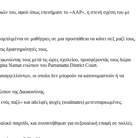
ιών του, αφού όπως επεσήμανε το «AAP», η στενή σχέση του με
ομπλιμέντα σε μαθήτριες σε μια προσπάθεια να κάνει σεξ μαζί τους.
ις δραστηριότητές τους.
λεφωνώντας τους μετά τις ώρες σχολείου, προσφέροντάς τους δώρα
na Namat ενώπιον του Parramatta District Court.
αταγγελλόντων, οι οποίοι δεν μπορούν να κατονομαστούν ή να
ώπιον της Δικαιοσύνης.
ια ενός παζλ» και αδελφές ψυχές (soulmates) μετενσαρκωμένες.
αλικό παιχνίδι, και συναντήθηκαν για σεξουαλική επαφή σε πολλές