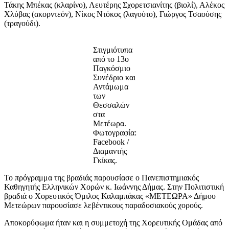
Τάκης Μπέκας (κλαρίνο), Λευτέρης Σχορετσιανίτης (βιολί), Αλέκος
Χλύβας (ακορντεόν), Νίκος Ντόκος (λαγούτο), Γιώργος Τσαούσης
(τραγούδι).
Στιγμιότυπα
από το 13ο
Παγκόσμιο
Συνέδριο και
Αντάμωμα
των
Θεσσαλών
στα
Μετέωρα.
Φωτογραφία:
Facebook /
Διαμαντής
Γκίκας.
Το πρόγραμμα της βραδιάς παρουσίασε ο Πανεπιστημιακός
Καθηγητής Ελληνικών Χορών κ. Ιωάννης Δήμας. Στην Πολιτιστική
βραδιά ο Χορευτικός Όμιλος Καλαμπάκας «ΜΕΤΕΩΡΑ» Δήμου
Μετεώρων παρουσίασε λεβέντικους παραδοσιακούς χορούς.
Αποκορύφωμα ήταν και η συμμετοχή της Χορευτικής Ομάδας από