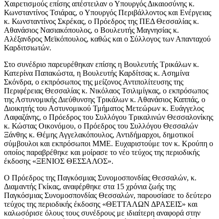
Χαιρετισμούς επίσης απέστειλαν ο Υπουργός Δικαιοσύνης κ.
Κωνσταντίνος Τσιάρας, ο Υπουργός Περιβάλλοντος και Ενέργειας
κ. Κωνσταντίνος Σκρέκας, ο Πρόεδρος της ΠΕΔ Θεσσαλίας κ.
Αθανάσιος Νασιακόπουλος, ο Βουλευτής Μαγνησίας κ.
Αλέξανδρος Μεϊκόπουλος, καθώς και ο Σύλλογος των Απανταχού
Καρδιτσιωτών.
Στο συνέδριο παρευρέθηκαν επίσης η Βουλευτής Τρικάλων κ.
Κατερίνα Παπακώστα, η Βουλευτής Καρδίτσας κ. Ασημίνα
Σκόνδρα, ο εκπρόσωπος της μείζονος Αντιπολίτευσης της
Περιφέρειας Θεσσαλίας κ. Νικόλαος Τσιλιμίγκας, ο εκπρόσωπος
της Αστυνομικής Διεύθυνσης Τρικάλων κ. Αθανάσιος Καππάς, ο
Διοικητής του Αστυνομικού Τμήματος Μετεώρων κ. Ευάγγελος
Λαφαζάνης, ο Πρόεδρος του Συλλόγου Τρικαλινών Θεσσαλονίκης
κ. Κώστας Οικονόμου, ο Πρόεδρος του Συλλόγου Θεσσαλών
Ξάνθης κ. Θέμης Αγγελακόπουλος, Αντιδήμαρχοι, δημοτικοί
σύμβουλοι και εκπρόσωποι ΜΜΕ. Ευχαριστούμε τον κ. Κρούπη ο
οποίος παραβρέθηκε και μοίρασε το νέο τεύχος της περιοδικής
έκδοσης «ΞΕΝΙΟΣ ΘΕΣΣΑΛΟΣ».
Ο Πρόεδρος της Παγκόσμιας Συνομοσπονδίας Θεσσαλών, κ.
Διαμαντής Γκίκας, αναφέρθηκε στα 15 χρόνια ζωής της
Παγκόσμιας Συνομοσπονδίας Θεσσαλών, παρουσίασε το δεύτερο
τεύχος της περιοδικής έκδοσης «ΘΕΤΤΑΛΩΝ ΔΡΑΣΕΙΣ» και
καλωσόρισε όλους τους συνέδρους με ιδιαίτερη αναφορά στην