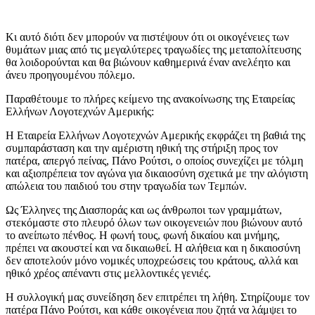
Κι αυτό διότι δεν μπορούν να πιστέψουν ότι οι οικογένειες των
θυμάτων μιας από τις μεγαλύτερες τραγωδίες της μεταπολίτευσης
θα λοιδορούνται και θα βιώνουν καθημερινά έναν ανελέητο και
άνευ προηγουμένου πόλεμο.
Παραθέτουμε το πλήρες κείμενο της ανακοίνωσης της Εταιρείας
Ελλήνων Λογοτεχνών Αμερικής:
Η Εταιρεία Ελλήνων Λογοτεχνών Αμερικής εκφράζει τη βαθιά της
συμπαράσταση και την αμέριστη ηθική της στήριξη προς τον
πατέρα, απεργό πείνας, Πάνο Ρούτσι, ο οποίος συνεχίζει με τόλμη
και αξιοπρέπεια τον αγώνα για δικαιοσύνη σχετικά με την αλόγιστη
απώλεια του παιδιού του στην τραγωδία των Τεμπών.
Ως Έλληνες της Διασποράς και ως άνθρωποι των γραμμάτων,
στεκόμαστε στο πλευρό όλων των οικογενειών που βιώνουν αυτό
το ανείπωτο πένθος. Η φωνή τους, φωνή δικαίου και μνήμης,
πρέπει να ακουστεί και να δικαιωθεί. Η αλήθεια και η δικαιοσύνη
δεν αποτελούν μόνο νομικές υποχρεώσεις του κράτους, αλλά και
ηθικό χρέος απέναντι στις μελλοντικές γενιές.
Η συλλογική μας συνείδηση δεν επιτρέπει τη λήθη. Στηρίζουμε τον
πατέρα Πάνο Ρούτσι, και κάθε οικογένεια που ζητά να λάμψει το