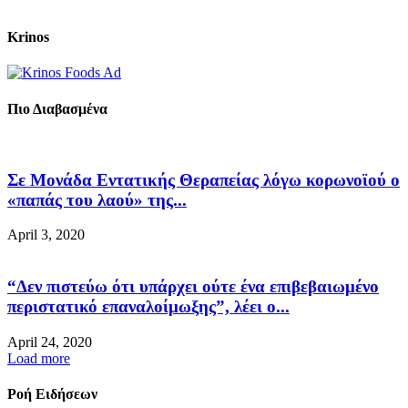
Krinos
Πιο Διαβασμένα
Σε Μονάδα Εντατικής Θεραπείας λόγω κορωνοϊού ο
«παπάς του λαού» της...
April 3, 2020
“Δεν πιστεύω ότι υπάρχει ούτε ένα επιβεβαιωμένο
περιστατικό επαναλοίμωξης”, λέει ο...
April 24, 2020
Load more
Ροή Ειδήσεων