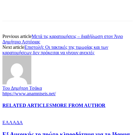
Previous article
Μετά τις καρατομήσεις – διαδήλωση στον Άγιο
Δημήτριο Αστόριας
Next article
Επιστολή: Οι τακτικές της τιμωρίας και των
καρατομήσεων δεν πρόκειται να γίνουν ανεκτές
Του Δημήτρη Τσάκα
https://www.anamniseis.net/
RELATED ARTICLES
MORE FROM AUTHOR
ΕΛΛΑΔΑ
Εξ Αμερικής το πρώτο κληροδότημα για το Ιδρυμα