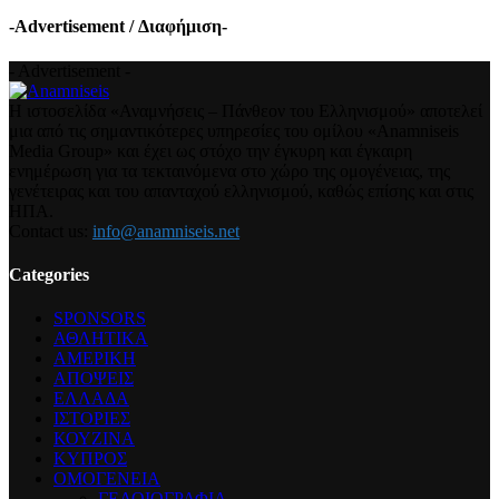
-Advertisement / Διαφήμιση-
- Advertisement -
Η ιστοσελίδα «Αναμνήσεις – Πάνθεον του Ελληνισμού» αποτελεί
μια από τις σημαντικότερες υπηρεσίες του ομίλου «Anamniseis
Media Group» και έχει ως στόχο την έγκυρη και έγκαιρη
ενημέρωση για τα τεκταινόμενα στο χώρο της ομογένειας, της
γενέτειρας και του απανταχού ελληνισμού, καθώς επίσης και στις
ΗΠΑ.
Contact us:
info@anamniseis.net
Categories
SPONSORS
ΑΘΛΗΤΙΚΑ
ΑΜΕΡΙΚΗ
ΑΠΟΨΕΙΣ
ΕΛΛΑΔΑ
ΙΣΤΟΡΙΕΣ
ΚΟΥΖΙΝΑ
ΚΥΠΡΟΣ
ΟΜΟΓΕΝΕΙΑ
ΓΕΛΟΙΟΓΡΑΦΙΑ