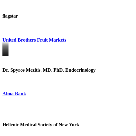
flagstar
United Brothers Fruit Markets
https://www.unitedbrothersfruitmarkets.com/
https://www.unitedbrothersfruitmarkets.com/
Dr. Spyros Mezitis, MD, PhD, Endocrinology
Alma Bank
Hellenic Medical Society of New York