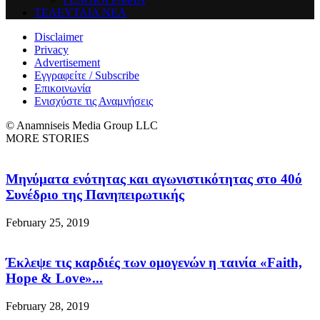
ΤΕΛΕΥΤΑΙΑ ΝΕΑ
Disclaimer
Privacy
Advertisement
Εγγραφείτε / Subscribe
Επικοινωνία
Ενισχύστε τις Αναμνήσεις
© Anamniseis Media Group LLC
MORE STORIES
Μηνύματα ενότητας και αγωνιστικότητας στο 40ό
Συνέδριο της Πανηπειρωτικής
February 25, 2019
Έκλεψε τις καρδιές των ομογενών η ταινία «Faith,
Hope & Love»...
February 28, 2019