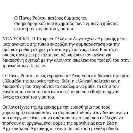
O Πάνος Ρούτσι, πατέρας θύματος του
σιδηροδρομικού δυστυχήματος των Τεμπών, ζητώντας
εκταφή της σορού του γιου του.
ΝΕΑ ΥΟΡΚΗ. Η Εταιρεία Ελλήνων Λογοτεχνών Αμερικής μέσω
μιας ανακοίνωσης τύπου εκφράζει την συμπαράσταση και την
αμέριστη ηθική στήριξη στον απεργό πείνας, Πάνο Ρούτσι, ο
οποίος συνεχίζει με τόλμη και αξιοπρέπεια τον αγώνα για
δικαιοσύνη σχετικά με την αλόγιστη απώλεια του παιδιού του στην
τραγωδία των Τεμπών.
Ο Πάνος Ρούτσι, όπως έγραψαν οι «Αναμνήσεις» διανύει την τρίτη
εβδομάδα της απεργίας πείνας, διότι η ελληνική πολιτεία και η
δικαιοσύνη του στερούνται το δικαίωμα να μάθει τα αίτια του
θανάτου του γιου του και αν στο φέρετρο που έθαψε υπήρχαν
όντως τα οστά του γιου του.
Οι λογοτέχνες της Αμερικής με την ευαισθησία που τους
χαρακτηρίζει αποφάσισαν να συμπαρασταθούν στον δίκαιο αγώνα
του απεργού πείνας και να σπάσουν την σιωπή που επέλεξαν να
τηρήσουν οι οργανωμένοι φορείς της ομογένειας και η ίδια η
Αρχιεπισκοπή Αμερικής απέναντι σε μια τόσο μεγάλη αδικία.