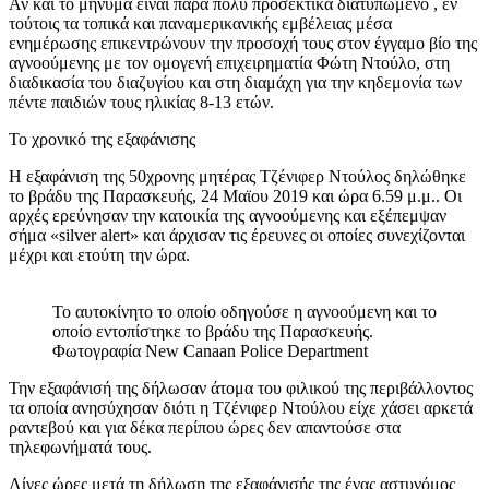
Αν και το μήνυμα είναι πάρα πολύ προσεκτικά διατυπωμένο , εν
τούτοις τα τοπικά και παναμερικανικής εμβέλειας μέσα
ενημέρωσης επικεντρώνουν την προσοχή τους στον έγγαμο βίο της
αγνοούμενης με τον ομογενή επιχειρηματία Φώτη Ντούλο, στη
διαδικασία του διαζυγίου και στη διαμάχη για την κηδεμονία των
πέντε παιδιών τους ηλικίας 8-13 ετών.
Το χρονικό της εξαφάνισης
Η εξαφάνιση της 50χρονης μητέρας Τζένιφερ Ντούλος δηλώθηκε
το βράδυ της Παρασκευής, 24 Μαϊου 2019 και ώρα 6.59 μ.μ.. Οι
αρχές ερεύνησαν την κατοικία της αγνοούμενης και εξέπεμψαν
σήμα «silver alert» και άρχισαν τις έρευνες οι οποίες συνεχίζονται
μέχρι και ετούτη την ώρα.
Το αυτοκίνητο το οποίο οδηγούσε η αγνοούμενη και το
οποίο εντοπίστηκε το βράδυ της Παρασκευής.
Φωτογραφία New Canaan Police Department
Την εξαφάνισή της δήλωσαν άτομα του φιλικού της περιβάλλοντος
τα οποία ανησύχησαν διότι η Τζένιφερ Ντούλου είχε χάσει αρκετά
ραντεβού και για δέκα περίπου ώρες δεν απαντούσε στα
τηλεφωνήματά τους.
Λίγες ώρες μετά τη δήλωση της εξαφάνισής της ένας αστυνόμος