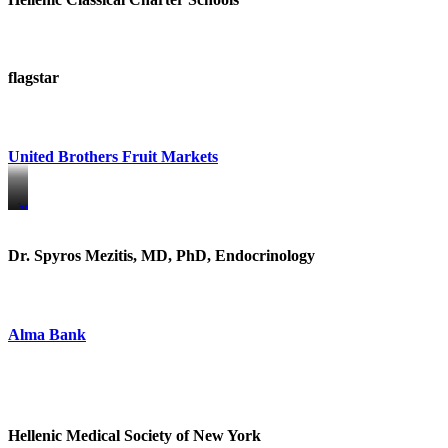
flagstar
United Brothers Fruit Markets
https://www.unitedbrothersfruitmarkets.com/
https://www.unitedbrothersfruitmarkets.com/
Dr. Spyros Mezitis, MD, PhD, Endocrinology
Alma Bank
Hellenic Medical Society of New York