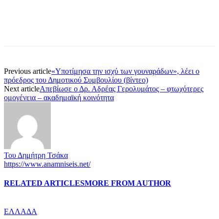
Previous article
«Υποτίμησα την ισχύ των γουναράδων», λέει ο
πρόεδρος του Δημοτικού Συμβουλίου (βίντεο)
Next article
Απεβίωσε ο Δρ. Αδρέας Γερολυμάτος – φτωχότερες
ομογένεια – ακαδημαϊκή κοινότητα
Του Δημήτρη Τσάκα
https://www.anamniseis.net/
RELATED ARTICLES
MORE FROM AUTHOR
ΕΛΛΑΔΑ