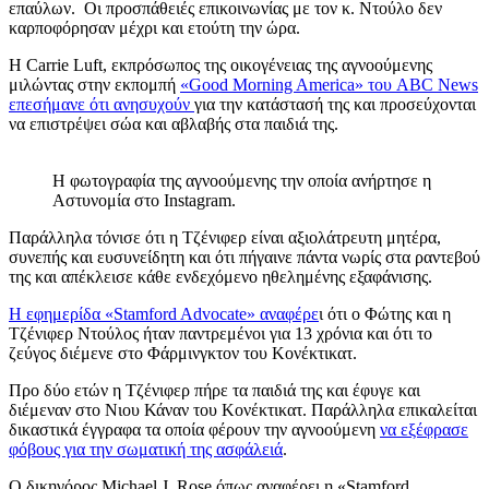
επαύλων. Οι προσπάθειές επικοινωνίας με τον κ. Ντούλο δεν
καρποφόρησαν μέχρι και ετούτη την ώρα.
Η Carrie Luft, εκπρόσωπος της οικογένειας της αγνοούμενης
μιλώντας στην εκπομπή
«Good Morning America» του ABC News
επεσήμανε ότι ανησυχούν
για την κατάστασή της και προσεύχονται
να επιστρέψει σώα και αβλαβής στα παιδιά της.
Η φωτογραφία της αγνοούμενης την οποία ανήρτησε η
Αστυνομία στο Instagram.
Παράλληλα τόνισε ότι η Τζένιφερ είναι αξιολάτρευτη μητέρα,
συνεπής και ευσυνείδητη και ότι πήγαινε πάντα νωρίς στα ραντεβού
της και απέκλεισε κάθε ενδεχόμενο ηθελημένης εξαφάνισης.
H εφημερίδα «Stamford Advocate» αναφέρε
ι ότι ο Φώτης και η
Τζένιφερ Ντούλος ήταν παντρεμένοι για 13 χρόνια και ότι το
ζεύγος διέμενε στο Φάρμινγκτον του Κονέκτικατ.
Προ δύο ετών η Τζένιφερ πήρε τα παιδιά της και έφυγε και
διέμεναν στο Νιου Κάναν του Κονέκτικατ. Παράλληλα επικαλείται
δικαστικά έγγραφα τα οποία φέρουν την αγνοούμενη
να εξέφρασε
φόβους για την σωματική της ασφάλειά
.
Ο δικηγόρος Michael J. Rose όπως αναφέρει η «Stamford