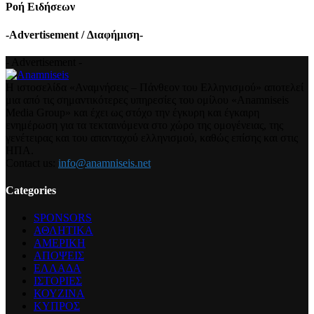
Ροή Ειδήσεων
-Advertisement / Διαφήμιση-
- Advertisement -
Η ιστοσελίδα «Αναμνήσεις – Πάνθεον του Ελληνισμού» αποτελεί
μια από τις σημαντικότερες υπηρεσίες του ομίλου «Anamniseis
Media Group» και έχει ως στόχο την έγκυρη και έγκαιρη
ενημέρωση για τα τεκταινόμενα στο χώρο της ομογένειας, της
γενέτειρας και του απανταχού ελληνισμού, καθώς επίσης και στις
ΗΠΑ.
Contact us:
info@anamniseis.net
Categories
SPONSORS
ΑΘΛΗΤΙΚΑ
ΑΜΕΡΙΚΗ
ΑΠΟΨΕΙΣ
ΕΛΛΑΔΑ
ΙΣΤΟΡΙΕΣ
ΚΟΥΖΙΝΑ
ΚΥΠΡΟΣ