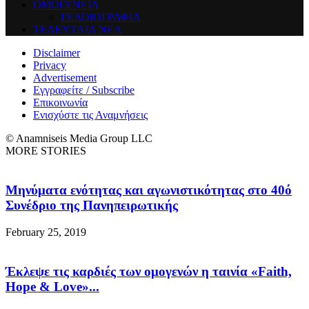
ΟΜΟΓΕΝΕΙΑ
ΓΕΛΟΙΟΓΡΑΦΙΑ
ΤΕΛΕΥΤΑΙΑ ΝΕΑ
Disclaimer
Privacy
Advertisement
Εγγραφείτε / Subscribe
Επικοινωνία
Ενισχύστε τις Αναμνήσεις
© Anamniseis Media Group LLC
MORE STORIES
Μηνύματα ενότητας και αγωνιστικότητας στο 40ό
Συνέδριο της Πανηπειρωτικής
February 25, 2019
Έκλεψε τις καρδιές των ομογενών η ταινία «Faith,
Hope & Love»...