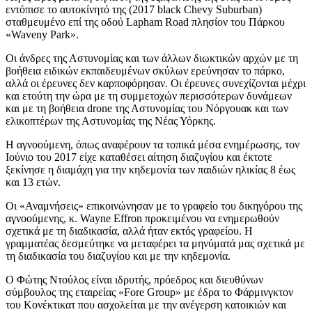
εντόπισε το αυτοκίνητό της (2017 black Chevy Suburban)
σταθμευμένο επί της οδού Lapham Road πλησίον του Πάρκου
«Waveny Park».
Οι άνδρες της Αστυνομίας και των άλλων διωκτικών αρχών με τη
βοήθεια ειδικών εκπαιδευμένων σκύλων ερεύνησαν το πάρκο,
αλλά οι έρευνες δεν καρποφόρησαν. Οι έρευνες συνεχίζονται μέχρι
και ετούτη την ώρα με τη συμμετοχών περισσότερων δυνάμεων
και με τη βοήθεια drone της Αστυνομίας του Νόργουακ και των
ελικοπτέρων της Αστυνομίας της Νέας Υόρκης.
Η αγνοούμενη, όπως αναφέρουν τα τοπικά μέσα ενημέρωσης, τον
Ιούνιο του 2017 είχε καταθέσει αίτηση διαζυγίου και έκτοτε
ξεκίνησε η διαμάχη για την κηδεμονία των παιδιών ηλικίας 8 έως
και 13 ετών.
Οι «Αναμνήσεις» επικοινώνησαν με το γραφείο του δικηγόρου της
αγνοούμενης, κ. Wayne Effron προκειμένου να ενημερωθούν
σχετικά με τη διαδικασία, αλλά ήταν εκτός γραφείου. Η
γραμματέας δεσμεύτηκε να μεταφέρει τα μηνύματά μας σχετικά με
τη διαδικασία του διαζυγίου και με την κηδεμονία.
Ο Φώτης Ντούλος είναι ιδρυτής, πρόεδρος και διευθύνων
σύμβουλος της εταιρείας «Fore Group» με έδρα το Φάρμινγκτον
του Κονέκτικατ που ασχολείται με την ανέγερση κατοικιών και