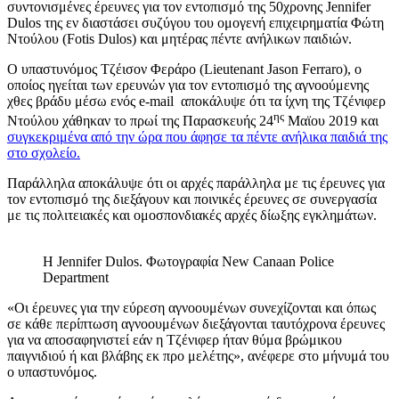
συντονισμένες έρευνες για τον εντοπισμό της 50χρονης Jennifer
Dulos της εν διαστάσει συζύγου του ομογενή επιχειρηματία Φώτη
Ντούλου (Fotis Dulos) και μητέρας πέντε ανήλικων παιδιών.
Ο υπαστυνόμος Τζέισον Φεράρο (Lieutenant Jason Ferraro), ο
οποίος ηγείται των ερευνών για τον εντοπισμό της αγνοούμενης
χθες βράδυ μέσω ενός e-mail αποκάλυψε ότι τα ίχνη της Τζένιφερ
ης
Ντούλου χάθηκαν το πρωί της Παρασκευής 24
Μαϊου 2019 και
συγκεκριμένα από την ώρα που άφησε τα πέντε ανήλικα παιδιά της
στο σχολείο.
Παράλληλα αποκάλυψε ότι οι αρχές παράλληλα με τις έρευνες για
τον εντοπισμό της διεξάγουν και ποινικές έρευνες σε συνεργασία
με τις πολιτειακές και ομοσπονδιακές αρχές δίωξης εγκλημάτων.
H Jennifer Dulos. Φωτογραφία New Canaan Police
Department
«Οι έρευνες για την εύρεση αγνοουμένων συνεχίζονται και όπως
σε κάθε περίπτωση αγνοουμένων διεξάγονται ταυτόχρονα έρευνες
για να αποσαφηνιστεί εάν η Τζένιφερ ήταν θύμα βρώμικου
παιγνιδιού ή και βλάβης εκ προ μελέτης», ανέφερε στο μήνυμά του
ο υπαστυνόμος.