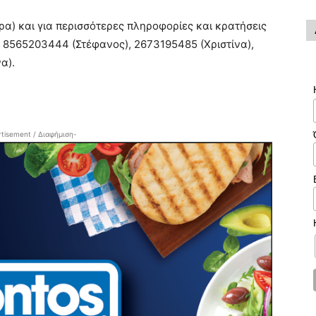
ώρα) και για περισσότερες πληροφορίες και κρατήσεις
α 8565203444 (Στέφανος), 2673195485 (Χριστίνα),
α).
tisement / Διαφήμιση-