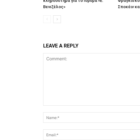
κληροδότημα για το Ιδρυμα «Ε.
Φραγκίσκου
Βενιζέλος»
Σποκέιν κα
LEAVE A REPLY