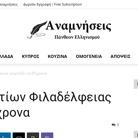
 Αναμνήσεις
Δωρεάν Εγγραφή / Free Subscription
ΛΛΑΔΑ
ΚΥΠΡΟΣ
ΚΟΥΖΙΝΑ
ΟΜΟΓΕΝΕΙΑ
ΑΠΟΨΕΙΣ
Anamniseis
ειας γιορτάζει τα 85χρονα
τίων Φιλαδέλφειας
χρονα
0