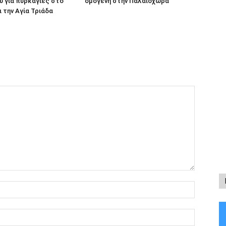
 για πυρκαγιές στο
ομογενή στην Παλαιόχωρα
ι την Αγία Τριάδα