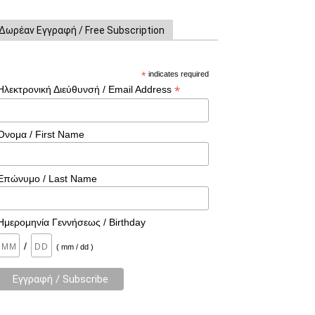
Δωρέαν Εγγραφή / Free Subscription
*
indicates required
*
Ηλεκτρονική Διεύθυνσή / Email Address
Όνομα / First Name
Επώνυμο / Last Name
Ημερομηνία Γεννήσεως / Birthday
/
( mm / dd )