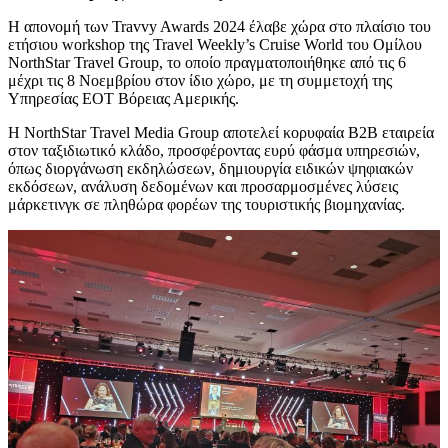
Η απονομή των Travvy Awards 2024 έλαβε χώρα στο πλαίσιο του
ετήσιου workshop της Travel Weekly’s Cruise World του Ομίλου
NorthStar Travel Group, το οποίο πραγματοποιήθηκε από τις 6
μέχρι τις 8 Νοεμβρίου στον ίδιο χώρο, με τη συμμετοχή της
Υπηρεσίας ΕΟΤ Βόρειας Αμερικής.
Η NorthStar Travel Media Group αποτελεί κορυφαία B2B εταιρεία
στον ταξιδιωτικό κλάδο, προσφέροντας ευρύ φάσμα υπηρεσιών,
όπως διοργάνωση εκδηλώσεων, δημιουργία ειδικών ψηφιακών
εκδόσεων, ανάλυση δεδομένων και προσαρμοσμένες λύσεις
μάρκετινγκ σε πληθώρα φορέων της τουριστικής βιομηχανίας.