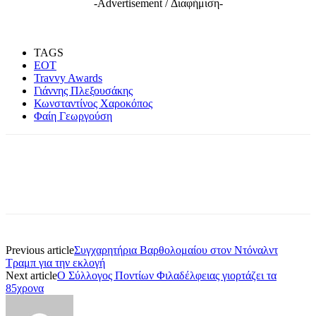
-Advertisement / Διαφήμιση-
TAGS
EOT
Travvy Awards
Γιάννης Πλεξουσάκης
Κωνσταντίνος Χαροκόπος
Φαίη Γεωργούση
Previous article
Συγχαρητήρια Βαρθολομαίου στον Ντόναλντ
Τραμπ για την εκλογή
Next article
Ο Σύλλογος Ποντίων Φιλαδέλφειας γιορτάζει τα
85χρονα