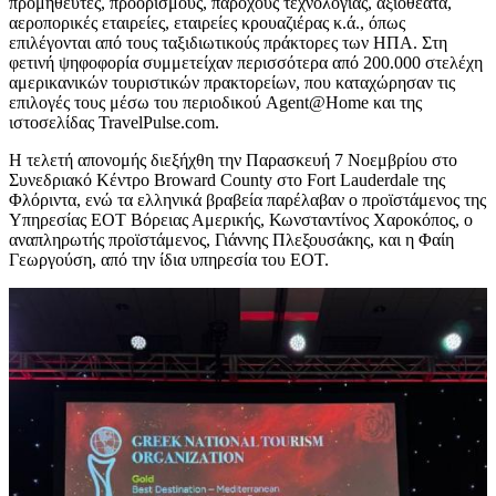
προμηθευτές, προορισμούς, παρόχους τεχνολογίας, αξιοθέατα,
αεροπορικές εταιρείες, εταιρείες κρουαζιέρας κ.ά., όπως
επιλέγονται από τους ταξιδιωτικούς πράκτορες των ΗΠΑ. Στη
φετινή ψηφοφορία συμμετείχαν περισσότερα από 200.000 στελέχη
αμερικανικών τουριστικών πρακτορείων, που καταχώρησαν τις
επιλογές τους μέσω του περιοδικού Agent@Home και της
ιστοσελίδας TravelPulse.com.
Η τελετή απονομής διεξήχθη την Παρασκευή 7 Νοεμβρίου στο
Συνεδριακό Κέντρο Broward County στο Fort Lauderdale της
Φλόριντα, ενώ τα ελληνικά βραβεία παρέλαβαν ο προϊστάμενος της
Υπηρεσίας ΕΟΤ Βόρειας Αμερικής, Κωνσταντίνος Χαροκόπος, ο
αναπληρωτής προϊστάμενος, Γιάννης Πλεξουσάκης, και η Φαίη
Γεωργούση, από την ίδια υπηρεσία του ΕΟΤ.