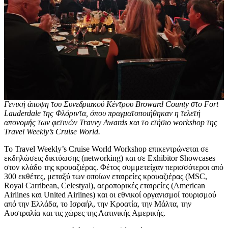
Γενική άποψη του Συνεδριακού Κέντρου Broward County στο Fort
Lauderdale της Φλόριντα, όπου πραγματοποιήθηκαν η τελετή
απονομής των φετινών Travvy Awards και το ετήσιο workshop της
Travel Weekly’s Cruise World.
Το Travel Weekly’s Cruise World Workshop επικεντρώνεται σε
εκδηλώσεις δικτύωσης (networking) και σε Exhibitor Showcases
στον κλάδο της κρουαζιέρας. Φέτος συμμετείχαν περισσότεροι από
300 εκθέτες, μεταξύ των οποίων εταιρείες κρουαζιέρας (MSC,
Royal Carribean, Celestyal), αεροπορικές εταιρείες (American
Airlines και United Airlines) και οι εθνικοί οργανισμοί τουρισμού
από την Ελλάδα, το Ισραήλ, την Κροατία, την Μάλτα, την
Αυστραλία και τις χώρες της Λατινικής Αμερικής.