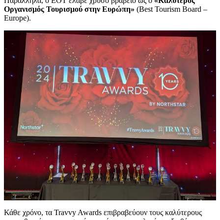
Παράλληλα, ο ΕΟΤ έλαβε χρυσό βραβείο ως ο
«Καλύτερος
Οργανισμός Τουρισμού στην Ευρώπη»
(Best Tourism Board –
Europe).
Κάθε χρόνο, τα Travvy Awards επιβραβεύουν τους καλύτερους