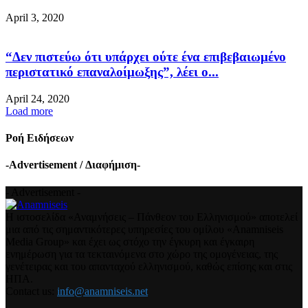
April 3, 2020
“Δεν πιστεύω ότι υπάρχει ούτε ένα επιβεβαιωμένο
περιστατικό επαναλοίμωξης”, λέει ο...
April 24, 2020
Load more
Ροή Ειδήσεων
-Advertisement / Διαφήμιση-
- Advertisement -
Η ιστοσελίδα «Αναμνήσεις – Πάνθεον του Ελληνισμού» αποτελεί
μια από τις σημαντικότερες υπηρεσίες του ομίλου «Anamniseis
Media Group» και έχει ως στόχο την έγκυρη και έγκαιρη
ενημέρωση για τα τεκταινόμενα στο χώρο της ομογένειας, της
γενέτειρας και του απανταχού ελληνισμού, καθώς επίσης και στις
ΗΠΑ.
Contact us:
info@anamniseis.net