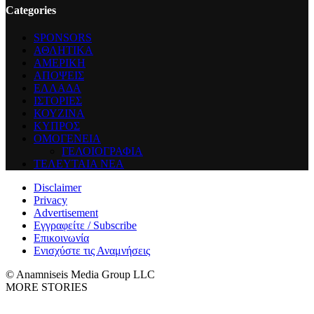
Categories
SPONSORS
ΑΘΛΗΤΙΚΑ
ΑΜΕΡΙΚΗ
ΑΠΟΨΕΙΣ
ΕΛΛΑΔΑ
ΙΣΤΟΡΙΕΣ
ΚΟΥΖΙΝΑ
ΚΥΠΡΟΣ
ΟΜΟΓΕΝΕΙΑ
ΓΕΛΟΙΟΓΡΑΦΙΑ
ΤΕΛΕΥΤΑΙΑ ΝΕΑ
Disclaimer
Privacy
Advertisement
Εγγραφείτε / Subscribe
Επικοινωνία
Ενισχύστε τις Αναμνήσεις
© Anamniseis Media Group LLC
MORE STORIES