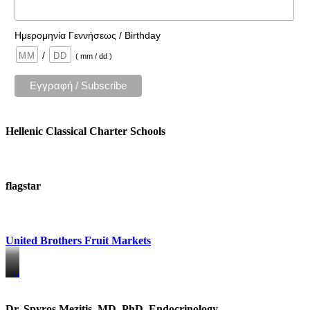
Ημερομηνία Γεννήσεως / Birthday
/
( mm / dd )
Hellenic Classical Charter Schools
flagstar
United Brothers Fruit Markets
https://www.unitedbrothersfruitmarkets.com/
https://www.unitedbrothersfruitmarkets.com/
Dr. Spyros Mezitis, MD, PhD, Endocrinology