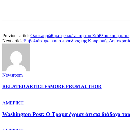
Share
Previous article
Ολοκληρώθηκε η εκκένωση του Στάβλου και η μετα
Next article
Εμβολιάστηκε και ο πρόεδρος της Κυπριακής Δημοκρατί
Newsroom
RELATED ARTICLES
MORE FROM AUTHOR
ΑΜΕΡΙΚΗ
Washington Post: Ο Τραμπ έχρισε άτυπα διάδοχό του