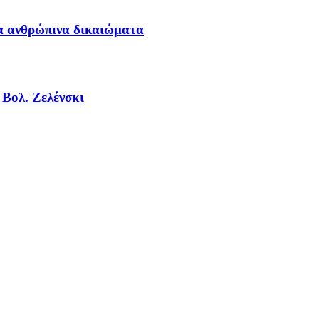
τα ανθρώπινα δικαιώματα
 Βολ. Ζελένσκι