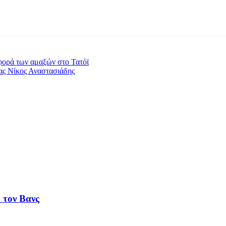
φορά των αμαξών στο Τατόϊ
ας Νίκος Αναστασιάδης
 τον Βανς