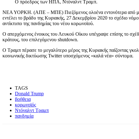
Ο πρόεδρος των ΗΠΑ, Ντόναλντ Τραμπ.
ΝΕΑ ΥΟΡΚΗ. (ΑΠΕ – ΜΠΕ) Πιεζόμενος ολοένα εντονότερα από μέλ
εντέλει το βράδυ της Κυριακής, 27 Δεκεμβρίου 2020 το σχέδιο νόμ
αντίκτυπο της πανδημίας του νέου κορωνοϊού.
Ο απερχόμενος ένοικος του Λευκού Οίκου υπέγραψε επίσης το σχέδ
κράτους, του επιλεγόμενου shutdown.
Ο Τραμπ πέρασε το μεγαλύτερο μέρος της Κυριακής παίζοντας γκολφ
κοινωνικής δικτύωσης Twitter υποσχόμενος «καλά νέα» σύντομα.
TAGS
Donald Trump
βοήθεια
κορωνοϊός
Ντόναλντ Τραμπ
πανδημία