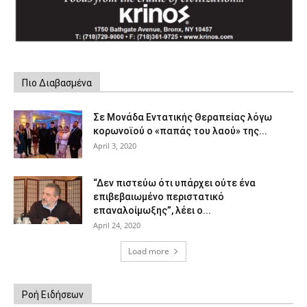
Πιο Διαβασμένα
Σε Μονάδα Εντατικής Θεραπείας λόγω
κορωνοϊού ο «παπάς του λαού» της...
April 3, 2020
“Δεν πιστεύω ότι υπάρχει ούτε ένα
επιβεβαιωμένο περιστατικό
επαναλοίμωξης”, λέει ο...
April 24, 2020
Load more
Ροή Ειδήσεων