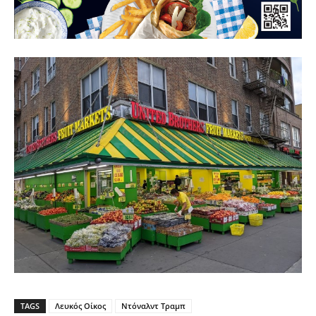
TAGS
Λευκός Οίκος
Ντόναλντ Τραμπ