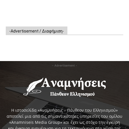
-Advertisement / Διαφήμιση-
- Advertisement -
Η ιστοσελίδα «Αναμνήσεις – Πάνθεον του Ελληνισμού»
αποτελεί μια από τις σημαντικότερες υπηρεσίες του ομίλου
«Anamniseis Media Group» και έχει ως στόχο την έγκυρη
και έγκαιρη ενημέρωση για τα τεκταινόμενα στο χώρο της