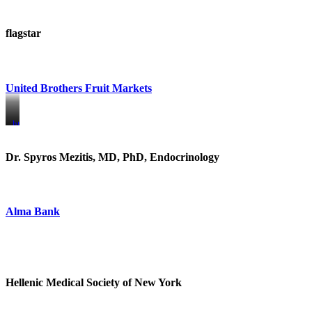
flagstar
United Brothers Fruit Markets
https://www.unitedbrothersfruitmarkets.com/
https://www.unitedbrothersfruitmarkets.com/
Dr. Spyros Mezitis, MD, PhD, Endocrinology
Alma Bank
Hellenic Medical Society of New York