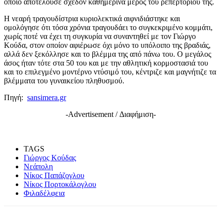
οποίο αποτελούσε σχεδόν καθημερινά μέρος του ρεπερτορίου της.
Η νεαρή τραγουδίστρια κυριολεκτικά αιφνιδιάστηκε και
ομολόγησε ότι τόσα χρόνια τραγουδάει το συγκεκριμένο κομμάτι,
χωρίς ποτέ να έχει τη συγκυρία να συναντηθεί με τον Γιώργο
Κούδα, στον οποίον αφιέρωσε όχι μόνο το υπόλοιπο της βραδιάς,
αλλά δεν ξεκόλλησε και το βλέμμα της από πάνω του. Ο μεγάλος
άσος ήταν τότε στα 50 του και με την αθλητική κορμοστασιά του
και το επιλεγμένο μοντέρνο ντύσιμό του, κέντριζε και μαγνήτιζε τα
βλέμματα του γυναικείου πληθυσμού.
Πηγή:
sansimera.gr
-Advertisement / Διαφήμιση-
TAGS
Γιώργος Κούδας
Νεάπολη
Νίκος Παπάζογλου
Νίκος Πορτοκάλογλου
Φιλαδέλφεια