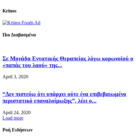
Krinos
Πιο Διαβασμένα
Σε Μονάδα Εντατικής Θεραπείας λόγω κορωνοϊού ο
«παπάς του λαού» της...
April 3, 2020
“Δεν πιστεύω ότι υπάρχει ούτε ένα επιβεβαιωμένο
περιστατικό επαναλοίμωξης”, λέει ο...
April 24, 2020
Load more
Ροή Ειδήσεων