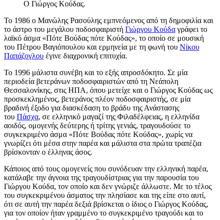
Ο Γιώργος Κούδας.
Το 1986 ο Μανώλης Ρασούλης εμπνεόμενος από τη δημοφιλία και
το άστρο του μεγάλου ποδοσφαιριστή
Γιώργου Κούδα
γράφει το
λαϊκό άσμα «Πότε Βούδας πότε Κούδας», το οποίο σε μουσική
του Πέτρου Βαγιόπουλου και ερμηνεία με τη φωνή του
Νίκου
Παπάζογλου
έγινε διαχρονική επιτυχία.
Το 1996 μάλιστα συνέβη και το εξής απροσδόκητο. Σε μία
περιοδεία βετεράνων ποδοσφαιριστών από τη Νεάπολη
Θεσσαλονίκης, στις ΗΠΑ, όπου μετείχε και ο Γιώργος Κούδας ως
προσκεκλημένος, βετεράνος πλέον ποδοσφαιριστής, σε μία
βραδινή έξοδο για διασκέδαση το βράδυ της Ανάστασης
του
Πάσχα
, σε ελληνικό μαγαζί της Φιλαδέλφειας, η ελληνίδα
αοιδός, ομογενής δεύτερης ή τρίτης γενιάς, τραγουδούσε το
συγκεκριμένο άσμα «Πότε Βούδας πότε Κούδας», χωρίς να
γνωρίζει ότι μέσα στην παρέα και μάλιστα στα πρώτα τραπέζια
βρίσκονταν ο έλληνας άσος.
Κάποιος από τους ομογενείς που συνόδευαν την ελληνική παρέα,
κατάλαβε την άγνοια της τραγουδίστριας για την παρουσία του
Γιώργου Κούδα, τον οποίο και δεν γνώριζε άλλωστε. Με το τέλος
του συγκεκριμένου άσματος την πλησίασε και της είπε στο αυτί,
ότι σε αυτή την παρέα δεξιά βρίσκεται ο ίδιος ο Γιώργος Κούδας,
για τον οποίον ήταν γραμμένο το συγκεκριμένο τραγούδι και το