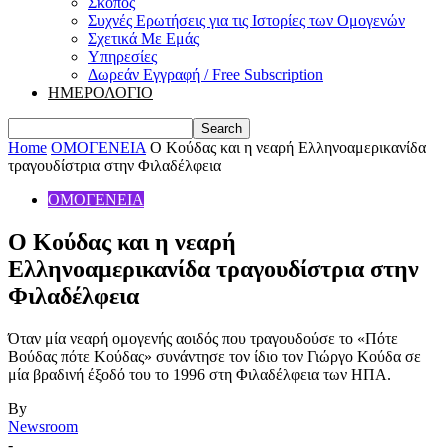
Σκοπός
Συχνές Ερωτήσεις για τις Ιστορίες των Ομογενών
Σχετικά Με Εμάς
Υπηρεσίες
Δωρεάν Εγγραφή / Free Subscription
ΗΜΕΡΟΛΟΓΙΟ
Home
ΟΜΟΓΕΝΕΙΑ
Ο Κούδας και η νεαρή Ελληνοαμερικανίδα
τραγουδίστρια στην Φιλαδέλφεια
ΟΜΟΓΕΝΕΙΑ
Ο Κούδας και η νεαρή
Ελληνοαμερικανίδα τραγουδίστρια στην
Φιλαδέλφεια
Όταν μία νεαρή ομογενής αοιδός που τραγουδούσε το «Πότε
Βούδας πότε Κούδας» συνάντησε τον ίδιο τον Γιώργο Κούδα σε
μία βραδινή έξοδό του το 1996 στη Φιλαδέλφεια των ΗΠΑ.
By
Newsroom
-