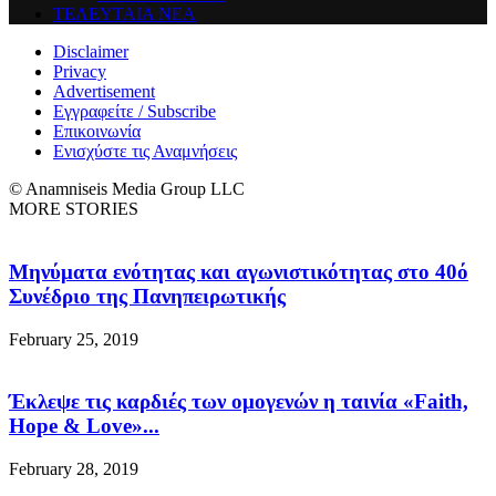
ΤΕΛΕΥΤΑΙΑ ΝΕΑ
Disclaimer
Privacy
Advertisement
Εγγραφείτε / Subscribe
Επικοινωνία
Ενισχύστε τις Αναμνήσεις
© Anamniseis Media Group LLC
MORE STORIES
Μηνύματα ενότητας και αγωνιστικότητας στο 40ό
Συνέδριο της Πανηπειρωτικής
February 25, 2019
Έκλεψε τις καρδιές των ομογενών η ταινία «Faith,
Hope & Love»...
February 28, 2019