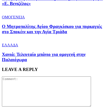
«Ε. Βενιζέλος»
ΟΜΟΓΕΝΕΙΑ
Ο Μητροπολίτης Αγίου Φραγκίσκου για πυρκαγιές
στο Σποκέιν και την Αγία Τριάδα
ΕΛΛΑΔΑ
Χανιά: Τελευταίο μπάνιο για ομογενή στην
Παλαιόχωρα
LEAVE A REPLY