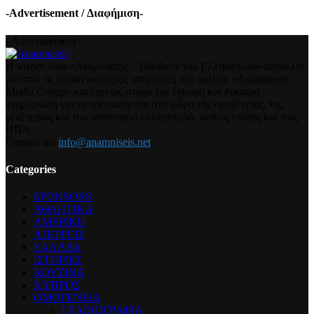
-Advertisement / Διαφήμιση-
- Advertisement -
Η ιστοσελίδα «Αναμνήσεις – Πάνθεον του Ελληνισμού» αποτελεί
μια από τις σημαντικότερες υπηρεσίες του ομίλου «Anamniseis
Media Group» και έχει ως στόχο την έγκυρη και έγκαιρη
ενημέρωση για τα τεκταινόμενα στο χώρο της ομογένειας, της
γενέτειρας και του απανταχού ελληνισμού, καθώς επίσης και στις
ΗΠΑ.
Contact us:
info@anamniseis.net
Categories
SPONSORS
ΑΘΛΗΤΙΚΑ
ΑΜΕΡΙΚΗ
ΑΠΟΨΕΙΣ
ΕΛΛΑΔΑ
ΙΣΤΟΡΙΕΣ
ΚΟΥΖΙΝΑ
ΚΥΠΡΟΣ
ΟΜΟΓΕΝΕΙΑ
ΓΕΛΟΙΟΓΡΑΦΙΑ