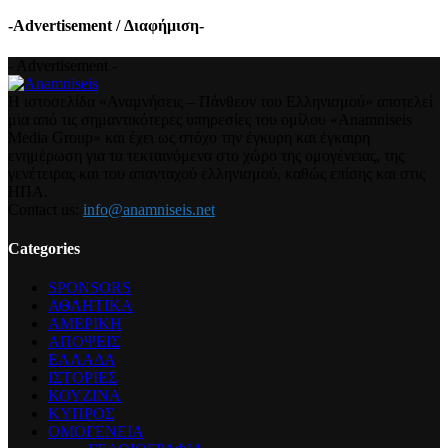
-Advertisement / Διαφήμιση-
- Advertisement -
Η ιστοσελίδα «Αναμνήσεις – Πάνθεον του Ελληνισμού» αποτελεί
μια από τις σημαντικότερες υπηρεσίες του ομίλου «Anamniseis
Media Group» και έχει ως στόχο την έγκυρη και έγκαιρη
ενημέρωση για τα τεκταινόμενα στο χώρο της ομογένειας, της
γενέτειρας και του απανταχού ελληνισμού, καθώς επίσης και στις
ΗΠΑ.
Contact us:
info@anamniseis.net
Categories
SPONSORS
ΑΘΛΗΤΙΚΑ
ΑΜΕΡΙΚΗ
ΑΠΟΨΕΙΣ
ΕΛΛΑΔΑ
ΙΣΤΟΡΙΕΣ
ΚΟΥΖΙΝΑ
ΚΥΠΡΟΣ
ΟΜΟΓΕΝΕΙΑ