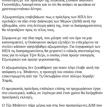
συνάντηση με τον πρόεδρο της Ανγκόλας Ζουάου Μανουέλ
Γκονσάλβες Λαουρένσου και το ότι θα ανάψει τα φωτάκια σε
χριστουγεννιάτικο δέντρο.
Αξιωματούχος επιβεβαίωσε πως ο πρόεδρος των ΗΠΑ δεν
σχεδιάζει να πάει στην Διάσκεψη των Μερών (ΔτΜ) αυτή την
εβδομάδα, ούτε στη δεύτερη φάση της, όταν οι διαπραγματεύσεις
θα πλησιάζουν προς το τέλος τους.
Σύμφωνα με την ίδια πηγή, που μίλησε υπό τον όρο να μην
κατονομαστεί, η Ουάσιγκτον ακόμα εξετάζει το ενδεχόμενο να
στείλει κάποιον υψηλόβαθμο αξιωματούχο. Για λογαριασμό των
ΗΠΑ τις διαπραγματεύσεις θα χειριστεί ο ειδικός απεσταλμένος
τους για το κλίμα Τζον Κέρι, ο οποίος είναι πρώην υπουργός
Εξωτερικών και πρώην γερουσιαστής.
Ο αξιωματούχος δεν ξεκαθάρισε για ποιον λόγο έλαβε αυτή την
απόφαση ο κ. Μπάιντεν, η προσοχή του οποίου είναι
επικεντρωμένη από την 7η Οκτωβρίου στον πόλεμο Ισραήλ/
Χαμάς.
Ο αμερικανός πρόεδρος επιδιώκει επίσης να προχωρήσουν έργα
στο εσωτερικό, καθώς σε λιγότερο από έναν χρόνο θα διεξαχθούν
προεδρικές εκλογές.
Ο Τζο Μπάιντεν πήρε μέρος και στις δυο προηγούμενες ΔτΜ που