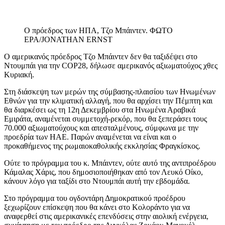
Ο πρόεδρος των ΗΠΑ, Τζο Μπάιντεν. ΦΩΤΟ
EPA/JONATHAN ERNST
Ο αμερικανός πρόεδρος Τζο Μπάιντεν δεν θα ταξιδέψει στο
Ντουμπάι για την COP28, δήλωσε αμερικανός αξιωματούχος χθες
Κυριακή.
Στη διάσκεψη των μερών της σύμβασης-πλαισίου των Ηνωμένων
Εθνών για την κλιματική αλλαγή, που θα αρχίσει την Πέμπτη και
θα διαρκέσει ως τη 12η Δεκεμβρίου στα Ηνωμένα Αραβικά
Εμιράτα, αναμένεται συμμετοχή-ρεκόρ, που θα ξεπεράσει τους
70.000 αξιωματούχους και απεσταλμένους, σύμφωνα με την
προεδρία των ΗΑΕ. Παρών αναμένεται να είναι και ο
προκαθήμενος της ρωμαιοκαθολικής εκκλησίας Φραγκίσκος.
Ούτε το πρόγραμμα του κ. Μπάιντεν, ούτε αυτό της αντιπροέδρου
Κάμαλας Χάρις, που δημοσιοποιήθηκαν από τον Λευκό Οίκο,
κάνουν λόγο για ταξίδι στο Ντουμπάι αυτή την εβδομάδα.
Στο πρόγραμμα του ογδοντάρη Δημοκρατικού προέδρου
ξεχωρίζουν επίσκεψη που θα κάνει στο Κολοράντο για να
αναφερθεί στις αμερικανικές επενδύσεις στην αιολική ενέργεια,