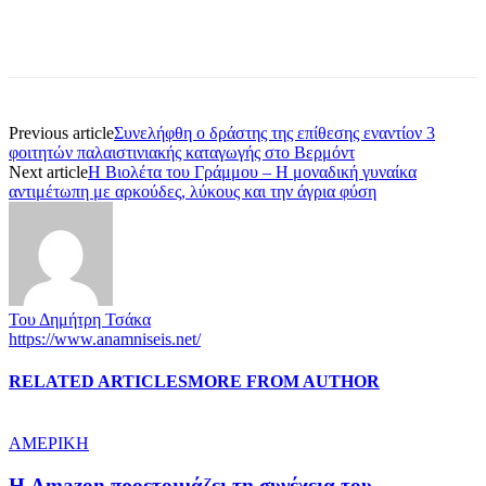
Previous article
Συνελήφθη ο δράστης της επίθεσης εναντίον 3
φοιτητών παλαιστινιακής καταγωγής στο Βερμόντ
Next article
Η Βιολέτα του Γράμμου – Η μοναδική γυναίκα
αντιμέτωπη με αρκούδες, λύκους και την άγρια φύση
Του Δημήτρη Τσάκα
https://www.anamniseis.net/
RELATED ARTICLES
MORE FROM AUTHOR
ΑΜΕΡΙΚΗ
Η Amazon προετοιμάζει τη συνέχεια του