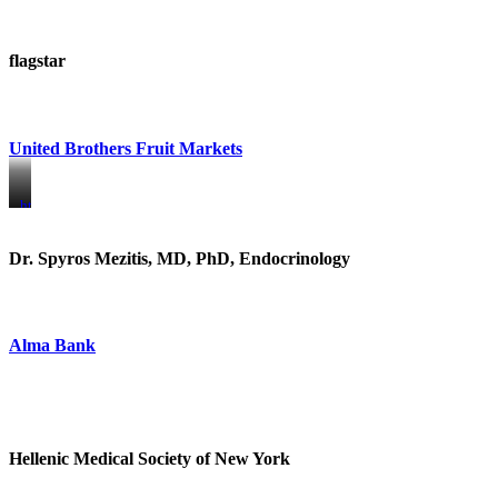
flagstar
United Brothers Fruit Markets
https://www.unitedbrothersfruitmarkets.com/
https://www.unitedbrothersfruitmarkets.com/
Dr. Spyros Mezitis, MD, PhD, Endocrinology
Alma Bank
Hellenic Medical Society of New York