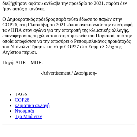
διεξήχθησαν αφότου ανέλαβε την προεδρία το 2021, παρότι δεν
ήταν αυτός ο κανόνας.
Ο Δημοκρατικός πρόεδρος παρά ταύτα έδωσε το παρών στην
COP26, στη Γλασκόβη, το 2021 -όπου ανακοίνωσε την επιστροφή
των ΗΠΑ στον αγώνα για την αποτροπή της κλιματικής αλλαγής,
επαναφέροντας τη χώρα του στη συμφωνία του Παρισιού, από την
οποία αποφάσισε να την αποσύρει ο Ρεπουμπλικάνος προκάτοχός
του Ντόναλντ Τραμπ- και στην COP27 στο Σαρμ ελ Σέιχ της
Αιγύπτου πέρυσι.
Πηγή: ΑΠΕ – ΜΠΕ.
-Advertisement / Διαφήμιση-
TAGS
COP28
κλιματική αλλαγή
Ντουμπάι
Τζο Μπάιντεν