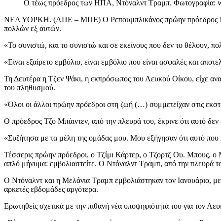
Ο τέως πρόεδρος των ΗΠΑ, Ντόναλντ Τραμπ. Φωτογραφία:
ΝΕΑ ΥΟΡΚΗ. (ΑΠΕ – ΜΠΕ) Ο Ρεπουμπλικάνος πρώην πρόεδρος Ντόναλ
πολλών εξ αυτών.
«Το συνιστώ, και το συνιστώ και σε εκείνους που δεν το θέλουν, π
«Είναι εξαίρετο εμβόλιο, είναι εμβόλιο που είναι ασφαλές και αποτε
Τη Δευτέρα η Τζεν Ψάκι, η εκπρόσωπος του Λευκού Οίκου, είχε ανα
του πληθυσμού.
«Όλοι οι άλλοι πρώην πρόεδροι στη ζωή (…) συμμετείχαν στις εκστρ
Ο πρόεδρος Τζο Μπάιντεν, από την πλευρά του, έκρινε ότι αυτό δεν
«Συζήτησα με τα μέλη της ομάδας μου. Μου εξήγησαν ότι αυτό που λέ
Τέσσερις πρώην πρόεδροι, ο Τζίμι Κάρτερ, ο Τζορτζ Ου. Μπους, ο 
απλό μήνυμα: εμβολιαστείτε. Ο Ντόναλντ Τραμπ, από την πλευρά το
Ο Ντόναλντ και η Μελάνια Τραμπ εμβολιάστηκαν τον Ιανουάριο, μ
αρκετές εβδομάδες αργότερα.
Ερωτηθείς σχετικά με την πιθανή νέα υποψηφιότητά του για τον Λε