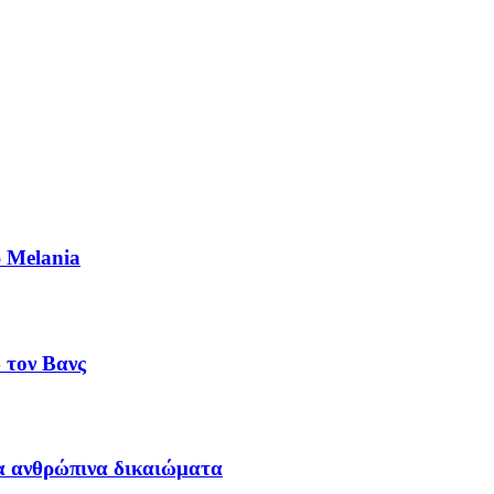
ρ Melania
 τον Βανς
τα ανθρώπινα δικαιώματα