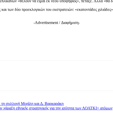
μπλικάνων «θέλουν να είμαι εκ νέου υποψήφιος», πέταξε. Αλλά «θα 
ς και των δύο προεκλογικών του εκστρατειών: «εκατοντάδες χιλιάδες
-Advertisement / Διαφήμιση-
 τη συλλογή Μιχάλη και Δ. Βαρκαράκη
 χάραξη εθνικής στρατηγικής για την ισότητα των ΛΟΑΤΚΙ+ ατόμων