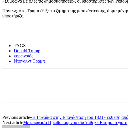
«Σύμφωνα με όλες τις δημοσκοπήσεις», οι υποστηρικτές των Ρεπου
Πάντως, ο κ. Τραμπ έθιξε το ζήτημα της μετανάστευσης, άρμα μάχη
υποστήριξε.
TAGS
Donald Trump
κορωνοϊός
Ντόναλντ Τραμπ
Share
Previous article
«Η Γυναίκα στην Επανάσταση του 1821» έκθεση από
Next article
Με απόφαση Πρωθυπουργού συστάθηκε Επιτροπή για την