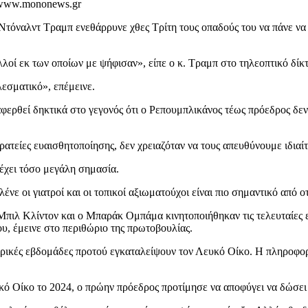
 www.mononews.gr
ντ Τραμπ ενεθάρρυνε χθες Τρίτη τους οπαδούς του να πάνε να εμβ
ολλοί εκ των οποίων με ψήφισαν», είπε ο κ. Τραμπ στο τηλεοπτικό δί
λεσματικό», επέμεινε.
φερθεί δηκτικά στο γεγονός ότι ο Ρεπουμπλικάνος τέως πρόεδρος δεν
ατείες ευαισθητοποίησης, δεν χρειαζόταν να τους απευθύνουμε ιδιαί
 έχει τόσο μεγάλη σημασία.
νε οι γιατροί και οι τοπικοί αξιωματούχοι είναι πιο σημαντικό από ο
Μπιλ Κλίντον και ο Μπαράκ Ομπάμα κινητοποιήθηκαν τις τελευταίες 
υ, έμεινε στο περιθώριο της πρωτοβουλίας.
ερικές εβδομάδες προτού εγκαταλείψουν τον Λευκό Οίκο. Η πληροφο
υκό Οίκο το 2024, ο πρώην πρόεδρος προτίμησε να αποφύγει να δώσε