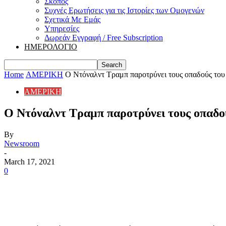
Σκοπός
Συχνές Ερωτήσεις για τις Ιστορίες των Ομογενών
Σχετικά Με Εμάς
Υπηρεσίες
Δωρεάν Εγγραφή / Free Subscription
ΗΜΕΡΟΛΟΓΙΟ
Home
ΑΜΕΡΙΚΗ
Ο Ντόναλντ Τραμπ παροτρύνει τους οπαδούς του ν
ΑΜΕΡΙΚΗ
Ο Ντόναλντ Τραμπ παροτρύνει τους οπαδού
By
Newsroom
-
March 17, 2021
0
Share