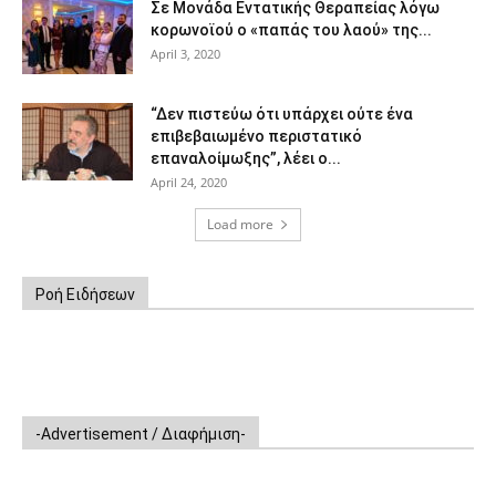
Σε Μονάδα Εντατικής Θεραπείας λόγω
κορωνοϊού ο «παπάς του λαού» της...
April 3, 2020
“Δεν πιστεύω ότι υπάρχει ούτε ένα
επιβεβαιωμένο περιστατικό
επαναλοίμωξης”, λέει ο...
April 24, 2020
Load more
Ροή Ειδήσεων
-Advertisement / Διαφήμιση-