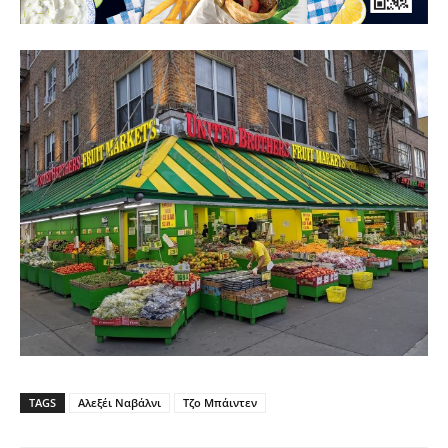
TAGS
Αλεξέι Ναβάλνι
Τζο Μπάιντεν