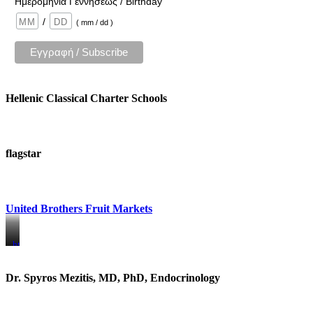
Ημερομηνία Γεννήσεως / Birthday
/
( mm / dd )
Hellenic Classical Charter Schools
flagstar
United Brothers Fruit Markets
https://www.unitedbrothersfruitmarkets.com/
https://www.unitedbrothersfruitmarkets.com/
Dr. Spyros Mezitis, MD, PhD, Endocrinology