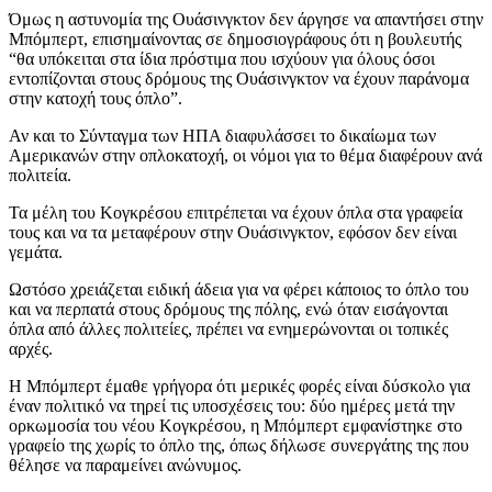
Όμως η αστυνομία της Ουάσινγκτον δεν άργησε να απαντήσει στην
Μπόμπερτ, επισημαίνοντας σε δημοσιογράφους ότι η βουλευτής
“θα υπόκειται στα ίδια πρόστιμα που ισχύουν για όλους όσοι
εντοπίζονται στους δρόμους της Ουάσινγκτον να έχουν παράνομα
στην κατοχή τους όπλο”.
Αν και το Σύνταγμα των ΗΠΑ διαφυλάσσει το δικαίωμα των
Αμερικανών στην οπλοκατοχή, οι νόμοι για το θέμα διαφέρουν ανά
πολιτεία.
Τα μέλη του Κογκρέσου επιτρέπεται να έχουν όπλα στα γραφεία
τους και να τα μεταφέρουν στην Ουάσινγκτον, εφόσον δεν είναι
γεμάτα.
Ωστόσο χρειάζεται ειδική άδεια για να φέρει κάποιος το όπλο του
και να περπατά στους δρόμους της πόλης, ενώ όταν εισάγονται
όπλα από άλλες πολιτείες, πρέπει να ενημερώνονται οι τοπικές
αρχές.
Η Μπόμπερτ έμαθε γρήγορα ότι μερικές φορές είναι δύσκολο για
έναν πολιτικό να τηρεί τις υποσχέσεις του: δύο ημέρες μετά την
ορκωμοσία του νέου Κογκρέσου, η Μπόμπερτ εμφανίστηκε στο
γραφείο της χωρίς το όπλο της, όπως δήλωσε συνεργάτης της που
θέλησε να παραμείνει ανώνυμος.