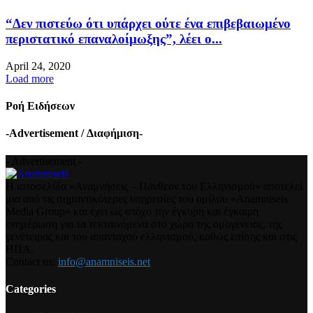
“Δεν πιστεύω ότι υπάρχει ούτε ένα επιβεβαιωμένο
περιστατικό επαναλοίμωξης”, λέει ο...
April 24, 2020
Load more
Ροή Ειδήσεων
-Advertisement / Διαφήμιση-
- Advertisement -
Η ιστοσελίδα «Αναμνήσεις – Πάνθεον του Ελληνισμού» αποτελεί
μια από τις σημαντικότερες υπηρεσίες του ομίλου «Anamniseis
Media Group» και έχει ως στόχο την έγκυρη και έγκαιρη
ενημέρωση για τα τεκταινόμενα στο χώρο της ομογένειας, της
γενέτειρας και του απανταχού ελληνισμού, καθώς επίσης και στις
ΗΠΑ.
Contact us:
info@anamniseis.net
Categories