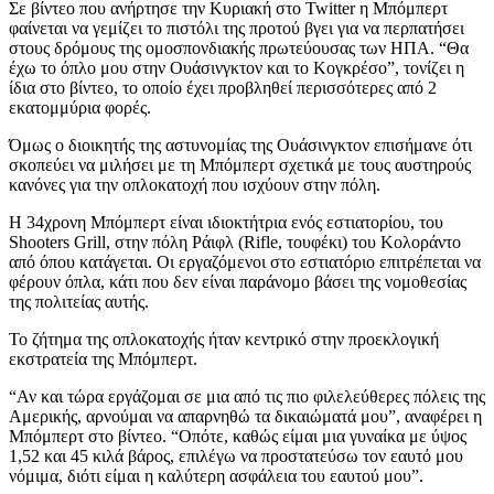
Σε βίντεο που ανήρτησε την Κυριακή στο Twitter η Μπόμπερτ
φαίνεται να γεμίζει το πιστόλι της προτού βγει για να περπατήσει
στους δρόμους της ομοσπονδιακής πρωτεύουσας των ΗΠΑ. “Θα
έχω το όπλο μου στην Ουάσινγκτον και το Κογκρέσο”, τονίζει η
ίδια στο βίντεο, το οποίο έχει προβληθεί περισσότερες από 2
εκατομμύρια φορές.
Όμως ο διοικητής της αστυνομίας της Ουάσινγκτον επισήμανε ότι
σκοπεύει να μιλήσει με τη Μπόμπερτ σχετικά με τους αυστηρούς
κανόνες για την οπλοκατοχή που ισχύουν στην πόλη.
Η 34χρονη Μπόμπερτ είναι ιδιοκτήτρια ενός εστιατορίου, του
Shooters Grill, στην πόλη Ράιφλ (Rifle, τουφέκι) του Κολοράντο
από όπου κατάγεται. Οι εργαζόμενοι στο εστιατόριο επιτρέπεται να
φέρουν όπλα, κάτι που δεν είναι παράνομο βάσει της νομοθεσίας
της πολιτείας αυτής.
Το ζήτημα της οπλοκατοχής ήταν κεντρικό στην προεκλογική
εκστρατεία της Μπόμπερτ.
“Αν και τώρα εργάζομαι σε μια από τις πιο φιλελεύθερες πόλεις της
Αμερικής, αρνούμαι να απαρνηθώ τα δικαιώματά μου”, αναφέρει η
Μπόμπερτ στο βίντεο. “Οπότε, καθώς είμαι μια γυναίκα με ύψος
1,52 και 45 κιλά βάρος, επιλέγω να προστατεύσω τον εαυτό μου
νόμιμα, διότι είμαι η καλύτερη ασφάλεια του εαυτού μου”.