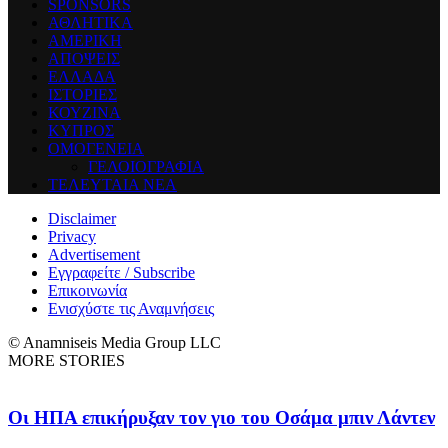
SPONSORS
ΑΘΛΗΤΙΚΑ
ΑΜΕΡΙΚΗ
ΑΠΟΨΕΙΣ
ΕΛΛΑΔΑ
ΙΣΤΟΡΙΕΣ
ΚΟΥΖΙΝΑ
ΚΥΠΡΟΣ
ΟΜΟΓΕΝΕΙΑ
ΓΕΛΟΙΟΓΡΑΦΙΑ
ΤΕΛΕΥΤΑΙΑ ΝΕΑ
Disclaimer
Privacy
Advertisement
Εγγραφείτε / Subscribe
Επικοινωνία
Ενισχύστε τις Αναμνήσεις
© Anamniseis Media Group LLC
MORE STORIES
Οι ΗΠΑ επικήρυξαν τον γιο του Οσάμα μπιν Λάντεν