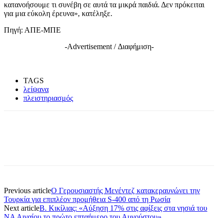
κατανοήσουμε τι συνέβη σε αυτά τα μικρά παιδιά. Δεν πρόκειται
για μια εύκολη έρευνα», κατέληξε.
Πηγή: ΑΠΕ-ΜΠΕ
-Advertisement / Διαφήμιση-
TAGS
λείψανα
πλειστηριασμός
Previous article
O Γερουσιαστής Μενέντεζ κατακεραυνώνει την
Τουρκία για επιπλέον προμήθεια S-400 από τη Ρωσία
Next article
Β. Κικίλιας: «Αύξηση 17% στις αφίξεις στα νησιά του
ΝΑ Αιγαίου το πρώτο επταήμερο του Αυγούστου»