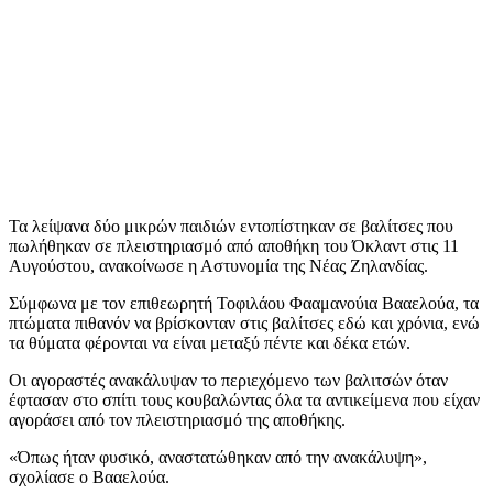
Τα λείψανα δύο μικρών παιδιών εντοπίστηκαν σε βαλίτσες που
πωλήθηκαν σε πλειστηριασμό από αποθήκη του Όκλαντ στις 11
Αυγούστου, ανακοίνωσε η Αστυνομία της Νέας Ζηλανδίας.
Σύμφωνα με τον επιθεωρητή Τοφιλάου Φααμανούια Βααελούα, τα
πτώματα πιθανόν να βρίσκονταν στις βαλίτσες εδώ και χρόνια, ενώ
τα θύματα φέρονται να είναι μεταξύ πέντε και δέκα ετών.
Οι αγοραστές ανακάλυψαν το περιεχόμενο των βαλιτσών όταν
έφτασαν στο σπίτι τους κουβαλώντας όλα τα αντικείμενα που είχαν
αγοράσει από τον πλειστηριασμό της αποθήκης.
«Όπως ήταν φυσικό, αναστατώθηκαν από την ανακάλυψη»,
σχολίασε ο Βααελούα.