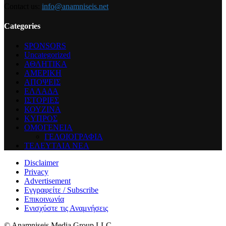
Contact us:
info@anamniseis.net
Categories
SPONSORS
Uncategorized
ΑΘΛΗΤΙΚΑ
ΑΜΕΡΙΚΗ
ΑΠΟΨΕΙΣ
ΕΛΛΑΔΑ
ΙΣΤΟΡΙΕΣ
ΚΟΥΖΙΝΑ
ΚΥΠΡΟΣ
ΟΜΟΓΕΝΕΙΑ
ΓΕΛΟΙΟΓΡΑΦΙΑ
ΤΕΛΕΥΤΑΙΑ ΝΕΑ
Disclaimer
Privacy
Advertisement
Εγγραφείτε / Subscribe
Επικοινωνία
Ενισχύστε τις Αναμνήσεις
© Anamniseis Media Group LLC