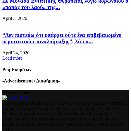
Σε Μονάδα Εντατικής Θεραπείας λόγω κορωνοϊού ο
«παπάς του λαού» της...
April 3, 2020
“Δεν πιστεύω ότι υπάρχει ούτε ένα επιβεβαιωμένο
περιστατικό επαναλοίμωξης”, λέει ο...
April 24, 2020
Load more
Ροή Ειδήσεων
-Advertisement / Διαφήμιση-
- Advertisement -
Η ιστοσελίδα «Αναμνήσεις – Πάνθεον του Ελληνισμού» αποτελεί
μια από τις σημαντικότερες υπηρεσίες του ομίλου «Anamniseis
Media Group» και έχει ως στόχο την έγκυρη και έγκαιρη
ενημέρωση για τα τεκταινόμενα στο χώρο της ομογένειας, της
γενέτειρας και του απανταχού ελληνισμού, καθώς επίσης και στις
ΗΠΑ.