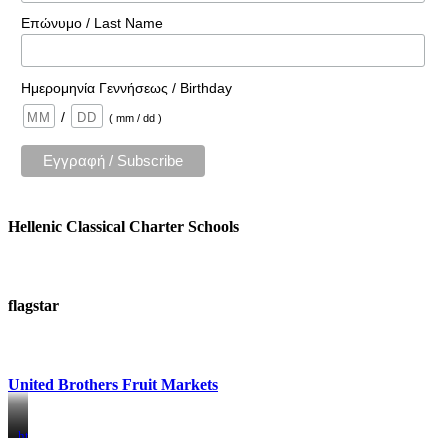
Επώνυμο / Last Name
Ημερομηνία Γεννήσεως / Birthday
/
( mm / dd )
Hellenic Classical Charter Schools
flagstar
United Brothers Fruit Markets
https://www.unitedbrothersfruitmarkets.com/
https://www.unitedbrothersfruitmarkets.com/