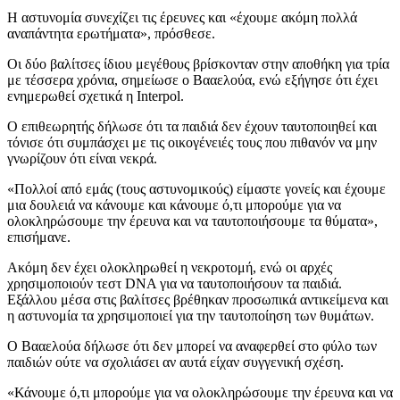
Η αστυνομία συνεχίζει τις έρευνες και «έχουμε ακόμη πολλά
αναπάντητα ερωτήματα», πρόσθεσε.
Οι δύο βαλίτσες ίδιου μεγέθους βρίσκονταν στην αποθήκη για τρία
με τέσσερα χρόνια, σημείωσε ο Βααελούα, ενώ εξήγησε ότι έχει
ενημερωθεί σχετικά η Interpol.
Ο επιθεωρητής δήλωσε ότι τα παιδιά δεν έχουν ταυτοποιηθεί και
τόνισε ότι συμπάσχει με τις οικογένειές τους που πιθανόν να μην
γνωρίζουν ότι είναι νεκρά.
«Πολλοί από εμάς (τους αστυνομικούς) είμαστε γονείς και έχουμε
μια δουλειά να κάνουμε και κάνουμε ό,τι μπορούμε για να
ολοκληρώσουμε την έρευνα και να ταυτοποιήσουμε τα θύματα»,
επισήμανε.
Ακόμη δεν έχει ολοκληρωθεί η νεκροτομή, ενώ οι αρχές
χρησιμοποιούν τεστ DNA για να ταυτοποιήσουν τα παιδιά.
Εξάλλου μέσα στις βαλίτσες βρέθηκαν προσωπικά αντικείμενα και
η αστυνομία τα χρησιμοποιεί για την ταυτοποίηση των θυμάτων.
Ο Βααελούα δήλωσε ότι δεν μπορεί να αναφερθεί στο φύλο των
παιδιών ούτε να σχολιάσει αν αυτά είχαν συγγενική σχέση.
«Κάνουμε ό,τι μπορούμε για να ολοκληρώσουμε την έρευνα και να