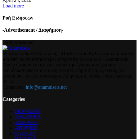
April 24, 2020
Load more
Ροή Ειδήσεων
-Advertisement / Διαφήμιση-
- Advertisement -
Η ιστοσελίδα «Αναμνήσεις – Πάνθεον του Ελληνισμού» αποτελεί
μια από τις σημαντικότερες υπηρεσίες του ομίλου «Anamniseis
Media Group» και έχει ως στόχο την έγκυρη και έγκαιρη
ενημέρωση για τα τεκταινόμενα στο χώρο της ομογένειας, της
γενέτειρας και του απανταχού ελληνισμού, καθώς επίσης και στις
ΗΠΑ.
Contact us:
info@anamniseis.net
Categories
SPONSORS
ΑΘΛΗΤΙΚΑ
ΑΜΕΡΙΚΗ
ΑΠΟΨΕΙΣ
ΕΛΛΑΔΑ