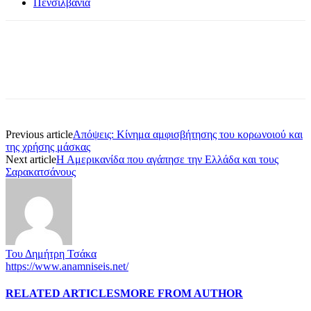
Πενσιλβάνια
Previous article
Απόψεις: Κίνημα αμφισβήτησης του κορωνοιού και
της χρήσης μάσκας
Next article
Η Αμερικανίδα που αγάπησε την Ελλάδα και τους
Σαρακατσάνους
Του Δημήτρη Τσάκα
https://www.anamniseis.net/
RELATED ARTICLES
MORE FROM AUTHOR