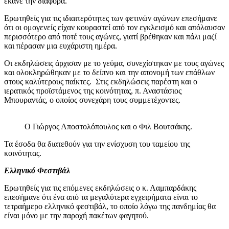
έκανε την διαφορά.
Ερωτηθείς για τις ιδιαιτερότητες των φετινών αγώνων επεσήμανε
ότι οι ομογενείς είχαν κουραστεί από τον εγκλεισμό και απόλαυσαν
περισσότερο από ποτέ τους αγώνες, γιατί βρέθηκαν και πάλι μαζί
και πέρασαν μια ευχάριστη ημέρα.
Οι εκδηλώσεις άρχισαν με το γεύμα, συνεχίστηκαν με τους αγώνες
και ολοκληρώθηκαν με το δείπνο και την απονομή των επάθλων
στους καλύτερους παίκτες. Στις εκδηλώσεις παρέστη και ο
ιερατικός προϊστάμενος της κοινότητας, π. Αναστάσιος
Μπουραντάς, ο οποίος συνεχάρη τους συμμετέχοντες.
Ο Γιώργος Αποστολόπουλος και ο Φιλ Βουτσάκης.
Τα έσοδα θα διατεθούν για την ενίσχυση του ταμείου της
κοινότητας.
Ελληνικό Φεστιβάλ
Ερωτηθείς για τις επόμενες εκδηλώσεις ο κ. Λαμπαρδάκης
επεσήμανε ότι ένα από τα μεγαλύτερα εγχειρήματα είναι το
τετραήμερο ελληνικό φεστιβάλ, το οποίο λόγω της πανδημίας θα
είναι μόνο με την παροχή πακέτων φαγητού.