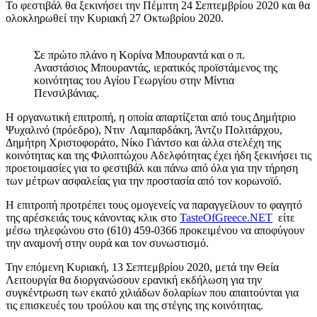
Το φεστιβάλ θα ξεκινήσει την Πέμπτη 24 Σεπτεμβρίου 2020 και θα
ολοκληρωθεί την Κυριακή 27 Οκτωβρίου 2020.
Σε πρώτο πλάνο η Κορίνα Μπουραντά και ο π.
Αναστάσιος Μπουραντάς, ιερατικός προϊστάμενος της
κοινότητας του Αγίου Γεωργίου στην Μίντια
Πενσιλβάνιας.
Η οργανωτική επιτροπή, η οποία απαρτίζεται από τους Δημήτριο
Ψυχαλινό (πρόεδρο), Ντιν Λαμπαρδάκη, Άντζυ Πολιτάρχου,
Δημήτρη Χριστοφοράτο, Νίκο Γιάντσο και άλλα στελέχη της
κοινότητας και της Φιλοπτώχου Αδελφότητας έχει ήδη ξεκινήσει τις
προετοιμασίες για το φεστιβάλ και πάνω από όλα για την τήρηση
των μέτρων ασφαλείας για την προστασία από τον κορωνοϊό.
Η επιτροπή προτρέπει τους ομογενείς να παραγγείλουν το φαγητό
της αρέσκειάς τους κάνοντας κλικ στο
TasteOfGreece.NET
είτε
μέσω τηλεφώνου στο (610) 459-0366 προκειμένου να αποφύγουν
την αναμονή στην ουρά και τον συνωστισμό.
Την επόμενη Κυριακή, 13 Σεπτεμβρίου 2020, μετά την Θεία
Λειτουργία θα διοργανώσουν ερανική εκδήλωση για την
συγκέντρωση των εκατό χιλιάδων δολαρίων που απαιτούνται για
τις επισκευές του τρούλου και της στέγης της κοινότητας.