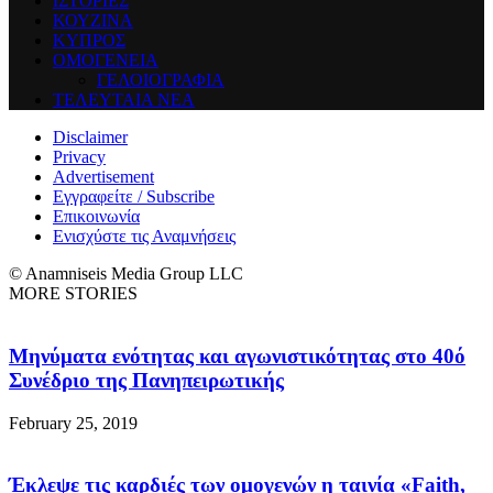
ΙΣΤΟΡΙΕΣ
ΚΟΥΖΙΝΑ
ΚΥΠΡΟΣ
ΟΜΟΓΕΝΕΙΑ
ΓΕΛΟΙΟΓΡΑΦΙΑ
ΤΕΛΕΥΤΑΙΑ ΝΕΑ
Disclaimer
Privacy
Advertisement
Εγγραφείτε / Subscribe
Επικοινωνία
Ενισχύστε τις Αναμνήσεις
© Anamniseis Media Group LLC
MORE STORIES
Μηνύματα ενότητας και αγωνιστικότητας στο 40ό
Συνέδριο της Πανηπειρωτικής
February 25, 2019
Έκλεψε τις καρδιές των ομογενών η ταινία «Faith,