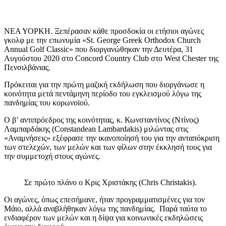
ΝΕΑ ΥΟΡΚΗ. Ξεπέρασαν κάθε προσδοκία οι ετήσιοι αγώνες
γκολφ με την επωνυμία «St. George Greek Orthodox Church
Annual Golf Classic» που διοργανώθηκαν την Δευτέρα, 31
Αυγούστου 2020 στο Concord Country Club στο West Chester της
Πενσιλβάνιας.
Πρόκειται για την πρώτη μαζική εκδήλωση που διοργάνωσε η
κοινότητα μετά πεντάμηνη περίοδο του εγκλεισμού λόγω της
πανδημίας του κορωνοϊού.
Ο β’ αντιπρόεδρος της κοινότητας, κ. Κωνσταντίνος (Ντίνος)
Λαμπαρδάκης (Constandean Lambardakis) μιλώντας στις
«Αναμνήσεις» εξέφρασε την ικανοποίησή του για την ανταπόκριση
των στελεχών, των μελών και των φίλων στην έκκλησή τους για
την συμμετοχή στους αγώνες.
Σε πρώτο πλάνο ο Κρις Χριστάκης (Chris Christakis).
Οι αγώνες, όπως επεσήμανε, ήταν προγραμματισμένες για τον
Μάιο, αλλά αναβλήθηκαν λόγω της πανδημίας. Παρά ταύτα το
ενδιαφέρον των μελών και η δίψα για κοινωνικές εκδηλώσεις