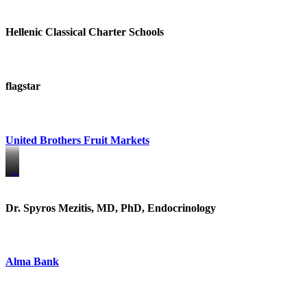
Hellenic Classical Charter Schools
flagstar
United Brothers Fruit Markets
https://www.unitedbrothersfruitmarkets.com/
https://www.unitedbrothersfruitmarkets.com/
Dr. Spyros Mezitis, MD, PhD, Endocrinology
Alma Bank