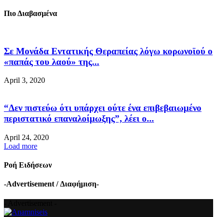
Πιο Διαβασμένα
Σε Μονάδα Εντατικής Θεραπείας λόγω κορωνοϊού ο
«παπάς του λαού» της...
April 3, 2020
“Δεν πιστεύω ότι υπάρχει ούτε ένα επιβεβαιωμένο
περιστατικό επαναλοίμωξης”, λέει ο...
April 24, 2020
Load more
Ροή Ειδήσεων
-Advertisement / Διαφήμιση-
- Advertisement -