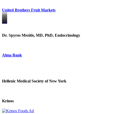
United Brothers Fruit Markets
https://www.unitedbrothersfruitmarkets.com/
https://www.unitedbrothersfruitmarkets.com/
Dr. Spyros Mezitis, MD, PhD, Endocrinology
Alma Bank
Hellenic Medical Society of New York
Krinos