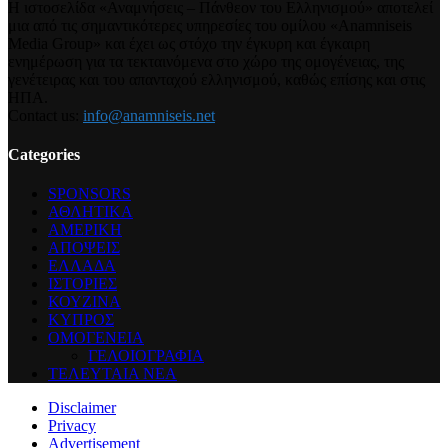
Η ιστοσελίδα «Αναμνήσεις – Πάνθεον του Ελληνισμού» αποτελεί
μια από τις σημαντικότερες υπηρεσίες του ομίλου «Anamniseis
Media Group» και έχει ως στόχο την έγκυρη και έγκαιρη
ενημέρωση για τα τεκταινόμενα στο χώρο της ομογένειας, της
γενέτειρας και του απανταχού ελληνισμού, καθώς επίσης και στις
ΗΠΑ.
Contact us:
info@anamniseis.net
Categories
SPONSORS
ΑΘΛΗΤΙΚΑ
ΑΜΕΡΙΚΗ
ΑΠΟΨΕΙΣ
ΕΛΛΑΔΑ
ΙΣΤΟΡΙΕΣ
ΚΟΥΖΙΝΑ
ΚΥΠΡΟΣ
ΟΜΟΓΕΝΕΙΑ
ΓΕΛΟΙΟΓΡΑΦΙΑ
ΤΕΛΕΥΤΑΙΑ ΝΕΑ
Disclaimer
Privacy
Advertisement