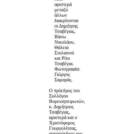
αριστερά
μεταξύ
άλλων
διακρίνονται
οι Δημήτρης
Τσαβέγιας,
Βάσω
Νικολάου,
Θάλεια
Στυλιανού
και Ρίτα
Τσαβέγια.
Φωτογραφία:
Γιώργος
Σαμαράς.
Ο πρόεδρος του
Συλλόγου
Βορειοηπειρωτών,
κ. Δημήτριος
Τσαβέγιας,
αριστερά και ο
Χριστόφορος
Γουργολίτσας,
αντιπρόεδρος του