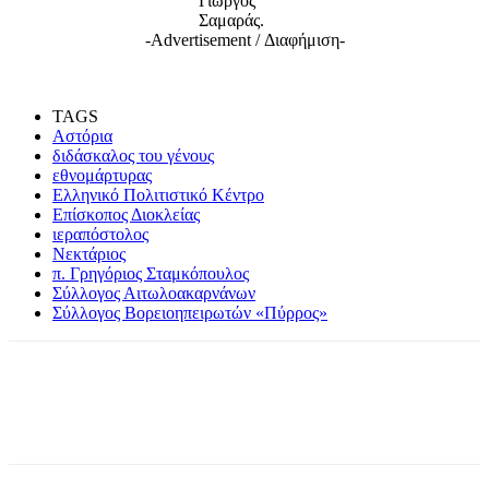
Γιώργος
Σαμαράς.
-Advertisement / Διαφήμιση-
TAGS
Αστόρια
διδάσκαλος του γένους
εθνομάρτυρας
Ελληνικό Πολιτιστικό Κέντρο
Επίσκοπος Διοκλείας
ιεραπόστολος
Νεκτάριος
π. Γρηγόριος Σταμκόπουλος
Σύλλογος Αιτωλοακαρνάνων
Σύλλογος Βορειοηπειρωτών «Πύρρος»