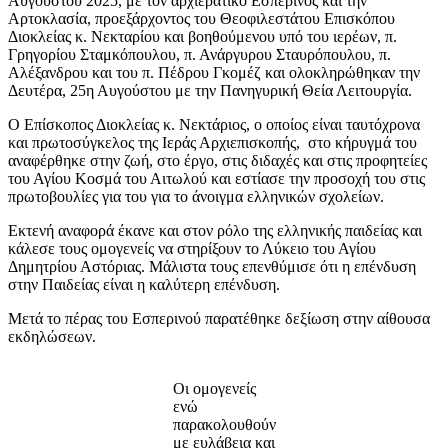
Αυγούστου 2025, με τον αρχιερατικό Εσπερινός και την
Αρτοκλασία, προεξάρχοντος του Θεοφιλεστάτου Επισκόπου
Διοκλείας κ. Νεκταρίου και βοηθούμενου υπό του ιερέων, π.
Γρηγορίου Σταμκόπουλου, π. Ανάργυρου Σταυρόπουλου, π.
Αλέξανδρου και του π. Πέδρου Γκομέζ και ολοκληρώθηκαν την
Δευτέρα, 25η Αυγούστου με την Πανηγυρική Θεία Λειτουργία.
Ο Επίσκοπος Διοκλείας κ. Νεκτάριος, ο οποίος είναι ταυτόχρονα
και πρωτοσύγκελος της Ιεράς Αρχιεπισκοπής, στο κήρυγμά του
αναφέρθηκε στην ζωή, στο έργο, στις διδαχές και στις προφητείες
του Αγίου Κοσμά του Αιτωλού και εστίασε την προσοχή του στις
πρωτοβουλίες για του για το άνοιγμα ελληνικών σχολείων.
Εκτενή αναφορά έκανε και στον ρόλο της ελληνικής παιδείας και
κάλεσε τους ομογενείς να στηρίξουν το Λύκειο του Αγίου
Δημητρίου Αστόριας. Μάλιστα τους επενθύμισε ότι η επένδυση
στην Παιδείας είναι η καλύτερη επένδυση.
Μετά το πέρας του Εσπερινού παρατέθηκε δεξίωση στην αίθουσα
εκδηλώσεων.
Οι ομογενείς
ενώ
παρακολουθούν
με ευλάβεια και