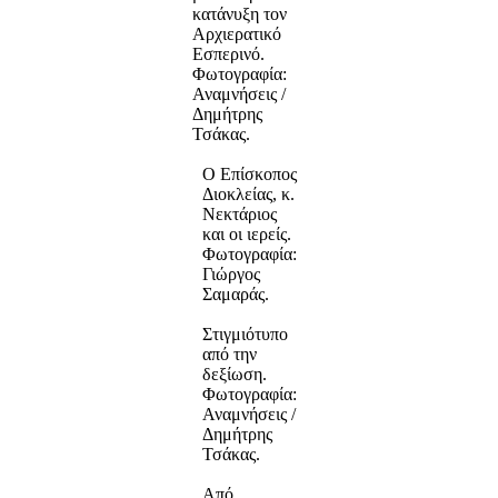
κατάνυξη τον
Αρχιερατικό
Εσπερινό.
Φωτογραφία:
Αναμνήσεις /
Δημήτρης
Τσάκας.
Ο Επίσκοπος
Διοκλείας, κ.
Νεκτάριος
και οι ιερείς.
Φωτογραφία:
Γιώργος
Σαμαράς.
Στιγμιότυπο
από την
δεξίωση.
Φωτογραφία:
Αναμνήσεις /
Δημήτρης
Τσάκας.
Από