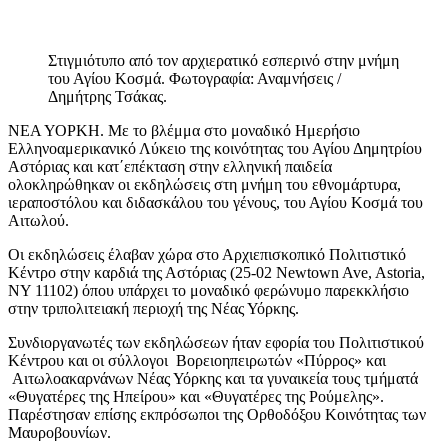
Στιγμιότυπο από τον αρχιερατικό εσπερινό στην μνήμη
του Αγίου Κοσμά. Φωτογραφία: Αναμνήσεις /
Δημήτρης Τσάκας.
ΝΕΑ ΥΟΡΚΗ. Με το βλέμμα στο μοναδικό Ημερήσιο
Ελληνοαμερικανικό Λύκειο της κοινότητας του Αγίου Δημητρίου
Αστόριας και κατ΄επέκταση στην ελληνική παιδεία
ολοκληρώθηκαν οι εκδηλώσεις στη μνήμη του εθνομάρτυρα,
ιεραποστόλου και διδασκάλου του γένους, του Αγίου Κοσμά του
Αιτωλού.
Οι εκδηλώσεις έλαβαν χώρα στο Αρχιεπισκοπικό Πολιτιστικό
Κέντρο στην καρδιά της Αστόριας (25-02 Newtown Ave, Astoria,
NY 11102) όπου υπάρχει το μοναδικό φερώνυμο παρεκκλήσιο
στην τριπολιτειακή περιοχή της Νέας Υόρκης.
Συνδιοργανωτές των εκδηλώσεων ήταν εφορία του Πολιτιστικού
Κέντρου και οι σύλλογοι Βορειοηπειρωτών «Πύρρος» και
Αιτωλοακαρνάνων Νέας Υόρκης και τα γυναικεία τους τμήματά
«Θυγατέρες της Ηπείρου» και «Θυγατέρες της Ρούμελης».
Παρέστησαν επίσης εκπρόσωποι της Ορθοδόξου Κοινότητας των
Μαυροβουνίων.