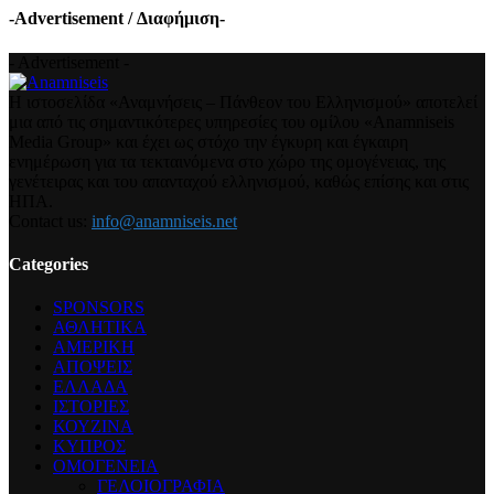
-Advertisement / Διαφήμιση-
- Advertisement -
Η ιστοσελίδα «Αναμνήσεις – Πάνθεον του Ελληνισμού» αποτελεί
μια από τις σημαντικότερες υπηρεσίες του ομίλου «Anamniseis
Media Group» και έχει ως στόχο την έγκυρη και έγκαιρη
ενημέρωση για τα τεκταινόμενα στο χώρο της ομογένειας, της
γενέτειρας και του απανταχού ελληνισμού, καθώς επίσης και στις
ΗΠΑ.
Contact us:
info@anamniseis.net
Categories
SPONSORS
ΑΘΛΗΤΙΚΑ
ΑΜΕΡΙΚΗ
ΑΠΟΨΕΙΣ
ΕΛΛΑΔΑ
ΙΣΤΟΡΙΕΣ
ΚΟΥΖΙΝΑ
ΚΥΠΡΟΣ
ΟΜΟΓΕΝΕΙΑ
ΓΕΛΟΙΟΓΡΑΦΙΑ