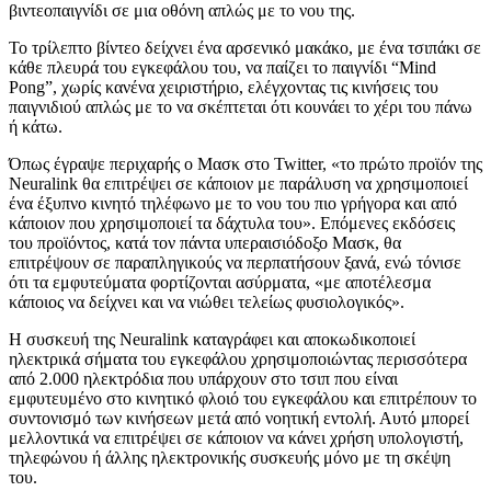
βιντεοπαιγνίδι σε μια οθόνη απλώς με το νου της.
Το τρίλεπτο βίντεο δείχνει ένα αρσενικό μακάκο, με ένα τσιπάκι σε
κάθε πλευρά του εγκεφάλου του, να παίζει το παιγνίδι “Mind
Pong”, χωρίς κανένα χειριστήριο, ελέγχοντας τις κινήσεις του
παιγνιδιού απλώς με το να σκέπτεται ότι κουνάει το χέρι του πάνω
ή κάτω.
Όπως έγραψε περιχαρής ο Μασκ στο Twitter, «το πρώτο προϊόν της
Neuralink θα επιτρέψει σε κάποιον με παράλυση να χρησιμοποιεί
ένα έξυπνο κινητό τηλέφωνο με το νου του πιο γρήγορα και από
κάποιον που χρησιμοποιεί τα δάχτυλα του». Επόμενες εκδόσεις
του προϊόντος, κατά τον πάντα υπεραισιόδοξο Μασκ, θα
επιτρέψουν σε παραπληγικούς να περπατήσουν ξανά, ενώ τόνισε
ότι τα εμφυτεύματα φορτίζονται ασύρματα, «με αποτέλεσμα
κάποιος να δείχνει και να νιώθει τελείως φυσιολογικός».
Η συσκευή της Neuralink καταγράφει και αποκωδικοποιεί
ηλεκτρικά σήματα του εγκεφάλου χρησιμοποιώντας περισσότερα
από 2.000 ηλεκτρόδια που υπάρχουν στο τσιπ που είναι
εμφυτευμένο στο κινητικό φλοιό του εγκεφάλου και επιτρέπουν το
συντονισμό των κινήσεων μετά από νοητική εντολή. Αυτό μπορεί
μελλοντικά να επιτρέψει σε κάποιον να κάνει χρήση υπολογιστή,
τηλεφώνου ή άλλης ηλεκτρονικής συσκευής μόνο με τη σκέψη
του.