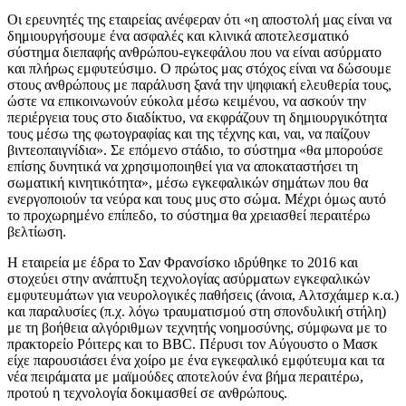
Οι ερευνητές της εταιρείας ανέφεραν ότι «η αποστολή μας είναι να
δημιουργήσουμε ένα ασφαλές και κλινικά αποτελεσματικό
σύστημα διεπαφής ανθρώπου-εγκεφάλου που να είναι ασύρματο
και πλήρως εμφυτεύσιμο. Ο πρώτος μας στόχος είναι να δώσουμε
στους ανθρώπους με παράλυση ξανά την ψηφιακή ελευθερία τους,
ώστε να επικοινωνούν εύκολα μέσω κειμένου, να ασκούν την
περιέργεια τους στο διαδίκτυο, να εκφράζουν τη δημιουργικότητα
τους μέσω της φωτογραφίας και της τέχνης και, ναι, να παίζουν
βιντεοπαιγνίδια». Σε επόμενο στάδιο, το σύστημα «θα μπορούσε
επίσης δυνητικά να χρησιμοποιηθεί για να αποκαταστήσει τη
σωματική κινητικότητα», μέσω εγκεφαλικών σημάτων που θα
ενεργοποιούν τα νεύρα και τους μυς στο σώμα. Μέχρι όμως αυτό
το προχωρημένο επίπεδο, το σύστημα θα χρειασθεί περαιτέρω
βελτίωση.
Η εταιρεία με έδρα το Σαν Φρανσίσκο ιδρύθηκε το 2016 και
στοχεύει στην ανάπτυξη τεχνολογίας ασύρματων εγκεφαλικών
εμφυτευμάτων για νευρολογικές παθήσεις (άνοια, Αλτσχάιμερ κ.α.)
και παραλυσίες (π.χ. λόγω τραυματισμού στη σπονδυλική στήλη)
με τη βοήθεια αλγόριθμων τεχνητής νοημοσύνης, σύμφωνα με το
πρακτορείο Ρόιτερς και το BBC. Πέρυσι τον Αύγουστο ο Μασκ
είχε παρουσιάσει ένα χοίρο με ένα εγκεφαλικό εμφύτευμα και τα
νέα πειράματα με μαϊμούδες αποτελούν ένα βήμα περαιτέρω,
προτού η τεχνολογία δοκιμασθεί σε ανθρώπους.