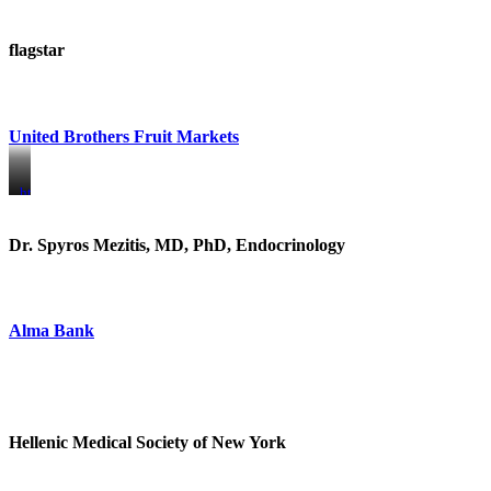
flagstar
United Brothers Fruit Markets
https://www.unitedbrothersfruitmarkets.com/
https://www.unitedbrothersfruitmarkets.com/
Dr. Spyros Mezitis, MD, PhD, Endocrinology
Alma Bank
Hellenic Medical Society of New York