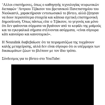
‘Αλλοι επιστήμονες, όπως ο καθηγητής τεχνολογίας νευρωνικών
διεπαφών ‘Αντριου Τζάκσον του βρετανικού Πανεπιστημίου του
Νιούκαστλ, χαρακτήρισαν εντυπωσιακό το βίντεο, αλλά ζήτησαν
να δουν περισσότερα στοιχεία και κάποια σχετική επιστημονική
δημοσίευση. Όπως πάντως είπε ο Τζάκσον, το γεγονός και μόνο
ότι δεν φαίνονται σύρματα να βγαίνουν από το κεφάλι της μαϊμούς
και τα εγκεφαλικά σήματα στέλνονται ασύρματα, «είναι σίγουρα
κάτι καινούριο και καινοτομικό».
Η Neuralink διαβεβαίωσε ότι τα πειραματόζωα της τυγχάνουν
καλής μεταχείρισης, αλλά δεν είναι σίγουρο ότι οι υπέρμαχοι των
δικαιωμάτων ζώων το βλέπουν με τον ίδιο τρόπο.
Σύνδεσμος για το βίντεο στο YouTube: