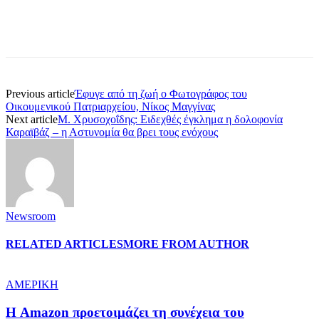
Previous article
Έφυγε από τη ζωή ο Φωτογράφος του
Οικουμενικού Πατριαρχείου, Νίκος Μαγγίνας
Next article
Μ. Χρυσοχοΐδης: Ειδεχθές έγκλημα η δολοφονία
Καραϊβάζ – η Αστυνομία θα βρει τους ενόχους
Newsroom
RELATED ARTICLES
MORE FROM AUTHOR
ΑΜΕΡΙΚΗ
Η Amazon προετοιμάζει τη συνέχεια του