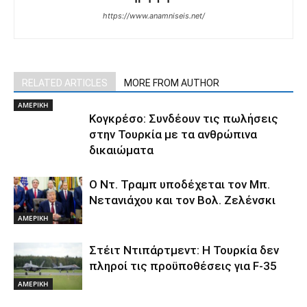
https://www.anamniseis.net/
RELATED ARTICLES
MORE FROM AUTHOR
ΑΜΕΡΙΚΗ
Κογκρέσο: Συνδέουν τις πωλήσεις
στην Τουρκία με τα ανθρώπινα
δικαιώματα
Ο Ντ. Τραμπ υποδέχεται τον Μπ.
Νετανιάχου και τον Βολ. Ζελένσκι
ΑΜΕΡΙΚΗ
Στέιτ Ντιπάρτμεντ: Η Τουρκία δεν
πληροί τις προϋποθέσεις για F-35
ΑΜΕΡΙΚΗ