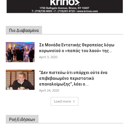
Πιο Διαβασμένα
Σε Μονάδα Εντατικής Θεραπείας λόγω
κορωνοϊού ο «παπάς του λαού» της...
April 3, 2020
“Δεν πιστεύω ότι υπάρχει ούτε ένα
επιβεβαιωμένο περιστατικό
επαναλοίμωξης”, λέει ο...
April 24, 2020
Load more
Ροή Ειδήσεων