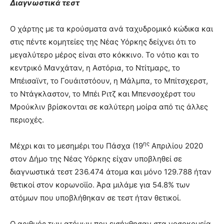
Διαγνωστικά τεστ
O χάρτης με τα κρούσματα ανά ταχυδρομικό κώδικα και
στις πέντε κομητείες της Νέας Υόρκης δείχνει ότι το
μεγαλύτερο μέρος είναι στο κόκκινο. Το νότιο και το
κεντρικό Μανχάταν, η Αστόρια, το Ντίτμαρς, το
Μπέισαϊντ, το Γουάιτστόουν, η Μάλμπα, το Μπίτσχερστ,
το Ντάγκλαστον, το Μπέι Ριτζ και Μπενσοχέρστ του
Μρούκλιν βρίσκονται σε καλύτερη μοίρα από τις άλλες
περιοχές.
ης
Μέχρι και το μεσημέρι του Πάσχα (19
Απριλίου 2020
στον Δήμο της Νέας Υόρκης είχαν υποβληθεί σε
διαγνωστικά τεστ 236.474 άτομα και μόνο 129.788 ήταν
θετικοί στον κορωνοϊίο. Άρα μιλάμε για 54.8% των
ατόμων που υποβλήθηκαν σε τεστ ήταν θετικοί.
Ο αριθμός των ατόμων που εισήχθησαν στα νοσοκομεία