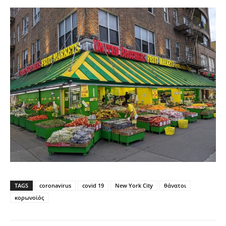
TAGS
coronavirus
covid 19
New York City
θάνατοι
κορωνοϊός