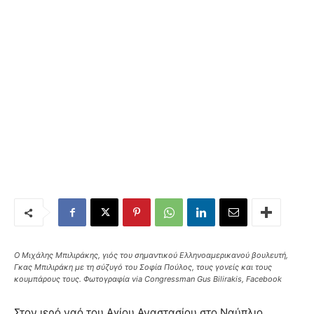
Ο Μιχάλης Μπιλιράκης, γιός του σημαντικού Ελληνοαμερικανού βουλευτή,
Γκας Μπιλιράκη με τη σύζυγό του Σοφία Πούλος, τους γονείς και τους
κουμπάρους τους. Φωτογραφία via Congressman Gus Bilirakis, Facebook
Στον ιερό ναό του Αγίου Αναστασίου στο Ναύπλιο