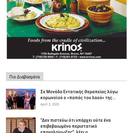
Πιο Διαβασμένα
Σε Μονάδα Εντατικής Θεραπείας λόγω
κορωνοϊού ο «παπάς του λαού» της...
April 3, 2020
“Δεν πιστεύω ότι υπάρχει ούτε ένα
επιβεβαιωμένο περιστατικό
επαναλοίμωξης”, λέει ο...