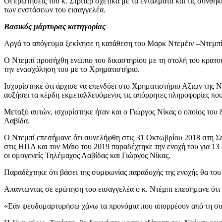
Οι ερωτήσεις του κ. Στρίτερ σχετικά με τα εντάλματα και τις συνθ
των ενστάσεων του εισαγγελέα.
Βασικός μάρτυρας κατηγορίας
Αργά το απόγευμα ξεκίνησε η κατάθεση του Μαρκ Ντεμέιν –Ντεμπί
Ο Ντεμπί προσήχθη ενώπιο του δικαστηρίου με τη στολή του κρατου
την ενασχόληση του με το Χρηματιστήριο.
Ισχυρίστηκε ότι άρχισε να επενδύει στο Χρηματιστήριο Αξιών της Ν
αυξήσει τα κέρδη εκμεταλλευόμενος τις απόρρητες πληροφορίες που
Μεταξύ αυτών, ισχυρίστηκε ήταν και ο Γιώργος Νίκας ο οποίος του 
Λαβίδα.
Ο Ντεμπί επεσήμανε ότι συνελήφθη στις 31 Οκτωβρίου 2018 στη Σερ
στις ΗΠΑ και τον Μάιο του 2019 παραδέχτηκε την ενοχή του για 13 
οι ομογενείς Τηλέμαχος Λαβίδας και Γιώργος Νίκας.
Παραδέχτηκε ότι βάσει της συμφωνίας παραδοχής της ενοχής θα του 
Απαντώντας σε ερώτηση του εισαγγελέα ο κ. Ντέμπι επεσήμανε ότι 
«Εάν ψευδομαρτυρήσω χάνω τα προνόμια που απορρέουν από τη συμ