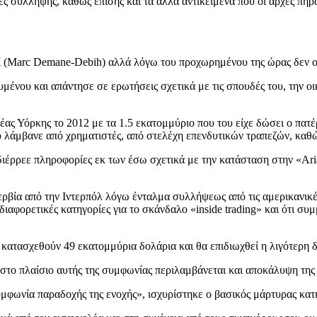
ήκες σύλληψης, καθώς επίσης και τα άλλα αντικείμενα που οι αρχές π
 (Marc Demane-Debih) αλλά λόγω του προχωρημένου της ώρας δεν ο
μένου και απάντησε σε ερωτήσεις σχετικά με τις σπουδές του, την οι
έας Υόρκης το 2012 με τα 1.5 εκατομμύριο που του είχε δώσει ο πατ
 λάμβανε από χρηματιστές, από στελέχη επενδυτικών τραπεζών, καθώ
διέρρεε πληροφορίες εκ των έσω σχετικά με την κατάσταση στην «Aria
βία από την Ιντερπόλ λόγω ένταλμα συλλήψεως από τις αμερικανικές 
διαφορετικές κατηγορίες για το σκάνδαλο «inside trading» και ότι συ
κατασχεθούν 49 εκατομμύρια δολάρια και θα επιδιωχθεί η λιγότερη δ
στο πλαίσιο αυτής της συμφωνίας περιλαμβάνεται και αποκάλυψη της 
φωνία παραδοχής της ενοχής», ισχυρίστηκε ο βασικός μάρτυρας κατ