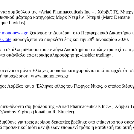
 συμβούλου της «Ariad Pharmaceuticals Inc.» , Χάρβεϊ Τζ. Μπέργκε
 βασικού μάρτυρα κατηγορίας Μαρκ Ντεμέιν- Ντεμπί (Marc Demane – D
que Lavidas).
.mononews.gr
ξεκίνησε τη Δευτέρα, στο Περιφερειακό Δικαστήριο 
η
e Cote
υπολογίζεται να διαρκέσει έως και την 28
Ιανουαρίου 2020.
γκερ σε άλλη αίθουσα του εν λόγω Δικαστηρίου ο πρώην τραπεζίτης τ
στο σκάνδαλο εσωτερικής πληροφόρησης «insider trading».
οι είναι οι μόνοι Έλληνες οι οποίοι κατηγορούνται από τις αρχές ότ
ική παραχώρηση: www.mononews.gr
χος Λαβίδας και ο ‘Ελληνας φίλος του Γιώργος Νίκας, ο οποίος διέφ
ιευθύνοντα συμβούλου της «Ariad Pharmaceuticals Inc.» , Χάρβεϊ Τζ
όναθαν Στρίτερ (Jonathan R. Streeter).
ιηύθυνε για τρεις περίπου δεκαετίες βρέθηκε στο επίκεντρο του σκανδ
ετά προσεκτικοί διότι δεν ήθελαν επουδενί τρόπο η κατάθεσή του αυτ