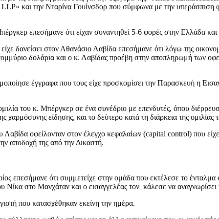
rs LLP» και την Νταρίνα Γουίνσδορ που σύμφωνα με την υπεράσπιση φ
πέργκερ επεσήμανε ότι είχαν συναντηθεί 5-6 φορές στην Ελλάδα και
είχε δανείσει στον Αθανάσιο Λαβίδα επεσήμανε ότι λόγω της οικονομ
κατομμύριο δολάρια και ο κ. Λαβίδας προέβη στην αποπληρωμή των οφ
μοποίησε έγγραφα που τους είχε προσκομίσει την Παρασκευή η Εισαγ
μιλία του κ. Μπέργκερ σε ένα συνέδριο με επενδυτές, όπου διέρρευ
 χαρμόσυνης είδησης, και το δεύτερο κατά τη διάρκεια της ομιλίας το
 Λαβίδα οφείλονταν στον έλεγχο κεφαλαίων (capital control) που είχε
ην αποδοχή της από την Δικαστή.
ίος επεσήμανε ότι συμμετείχε στην ομάδα που εκτέλεσε το ένταλμα 
υ Νίκα στο Μανχάταν και ο εισαγγελέας τον κάλεσε να αναγνωρίσει 
γιστή που κατασχέθηκαν εκείνη την ημέρα.