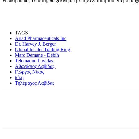
Η δίκη αύριο, Τετάρτη, θα ξεκινήσει με την εξέταση του Ντέμπι αρχ
TAGS
Ariad Pharmaceuticals Inc
Dr. Harvey J. Berger
Global Insider Trading Ring
Marc Demane - Debih
Telemaque Lavidas
Αθανάσιος Λαβίδας.
Γιώργος Νίκας
δίκη
Τηλέμαχος Λαβίδας
Share