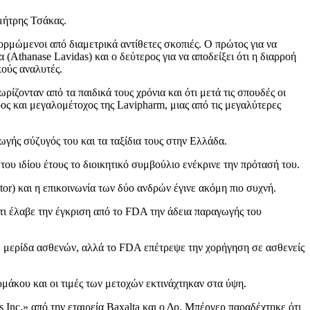
μήτρης Τσάκας.
 ορμώμενοι από διαμετρικά αντίθετες σκοπιές. Ο πρώτος για να
(Athanase Lavidas) και ο δεύτερος για να αποδείξει ότι η διαρροή
κούς αναλυτές.
ζονταν από τα παιδικά τους χρόνια και ότι μετά τις σπουδές οι
ρος και μεγαλομέτοχος της Lavipharm, μιας από τις μεγαλύτερες
γής σύζυγός του και τα ταξίδια τους στην Ελλάδα.
ου ιδίου έτους το διοικητικό συμβούλιο ενέκρινε την πρότασή του.
tor) και η επικοινωνία των δύο ανδρών έγινε ακόμη πιο συχνή.
ότι έλαβε την έγκριση από το FDA την άδεια παραγωγής του
μερίδα ασθενών, αλλά το FDA επέτρεψε την χορήγηση σε ασθενείς
μάκου και οι τιμές των μετοχών εκτινάχτηκαν στα ύψη.
s Inc.» από την εταιρεία Baxalta και ο Δρ. Μπέργερ παραδέχτηκε ότι