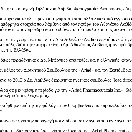
η δίκη του ομογενή Τηλέμαχου Λαβίδα. Φωτογραφία: Αναμνήσεις / Δη
 μάρτυρα για τα ηλεκτρονικά μηνύματα και τα άλλα δικαστικά έγγραφα
 απόρρητα στοιχεία που λάμβανε από τον πατέρα του Αθανάσιο Λαβίδα 
ό τον ίδιο τον πρόεδρο και διευθύνοντα σύμβουλο και τους οικονομι
ε την γνωριμία του με τον Δρα Αθανάσιο Λαβίδα επεσήμανε ότι γνωρί
αι πάλι, διότι την εποχή εκείνη ο Δρ. Αθανάσιος Λαβίδας ήταν πρόεδ
ες της Ελλάδας.
ως παραδέχτηκε ο Δρ. Μπέργκερ έχει παίξει και η ελληνικής καταγω
ι μέλος του Διοικητικού Συμβουλίου της «Ariad» και τον Σεπτέμβριο τ
να το 2013 ο Δρ. Λαβίδας διορίστηκε ηγετικός σύμβουλος (lead direc
α σε μια κρίσιμη περίοδο για την «Ariad Pharmaceuticals Inc.», δι
απολέμηση της λευχαιμίας.
ποσύρθηκε από την αγορά λόγω των θρομβώσεων που προκαλούσε σε 
ν.
σινο φως για την παραγωγή και διάθεση στην αγορά του εν λόγω φαρ
ά με τις διαπραγματεύσεις για την εξαγορά της «Ariad Pharmaceutical