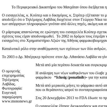
Το Περιφερειακό Δικαστήριο του Μανχάταν όπου διεξάγεται 
Ο εισαγγελέας, κ. Κούπερ και ο δικηγόρος, κ. Στρίτερ εξέτασαν το
αποδείξει ότι ο Τηλέμαχος Λαβίδας διοχέτευε στον Γεώργιο Νίκα τα
των απόρρητων πληροφοριών γινόταν από άλλες πηγές, ακόμη και απ
Ο μάρτυρας απαντώντας σε ερώτηση του εισαγγελέα Κούπερ σχετικά μ
σχέσεις τους είχαν αποδυναμωθεί. Το 2002 οι δρόμοι τους έσμιξαν κ
εισαγμένες στο Χρηματιστήριο Αξιών της Αθήνας φαρμακοβιομηχανί
Καταλυτικό ρόλο στην αναθέρμανση των σχέσεων των δύο ανδρών, όπ
Το 2003 ο Δρ. Μπέργκερ πρότεινε στον Δρ. Αθανάσιο Λαβίδα να γίνε
Μετά από μία περίπου δεκαετία και συγκεκριμέ
Ο ομογενής
Η ανάληψη των νέων καθηκόντων του έλαβε χώρ
επιχειρηματίας
φαρμάκου
“
Iclusig
(
ponatinib
)» για την κατ
Τηλέμαχος
Λαβίδας.
Μετά από μερικούς μήνες το φάρμακο αυτό α
Φωτογραφία:
που οι θεράποντες ιατροί το συνταγογραφούσα
Ευγενική
παραχώρηση
Στις 20 Δεκεμβρίου 2013 το FDA έδωσε το πρά
www.mononews.gr
Ο εισαγγελέας ζήτησε διευκρινήσεις και σχετικ