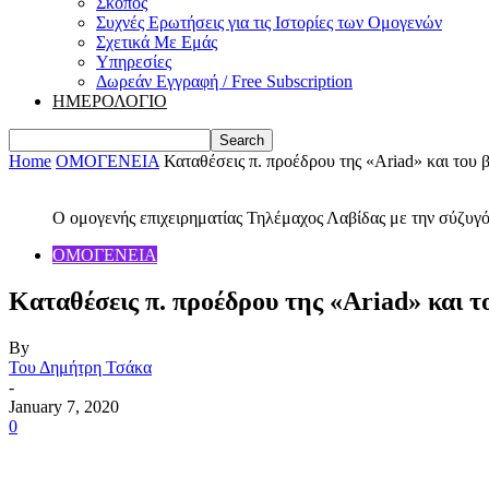
Σκοπός
Συχνές Ερωτήσεις για τις Ιστορίες των Ομογενών
Σχετικά Με Εμάς
Υπηρεσίες
Δωρεάν Εγγραφή / Free Subscription
ΗΜΕΡΟΛΟΓΙΟ
Home
ΟΜΟΓΕΝΕΙΑ
Καταθέσεις π. προέδρου της «Ariad» και του β
Ο ομογενής επιχειρηματίας Τηλέμαχος Λαβίδας με την σύζυ
ΟΜΟΓΕΝΕΙΑ
Καταθέσεις π. προέδρου της «Ariad» και 
By
Του Δημήτρη Τσάκα
-
January 7, 2020
0
Share