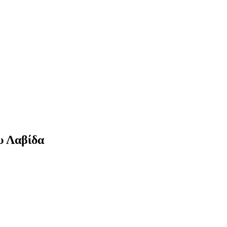
υ Λαβίδα