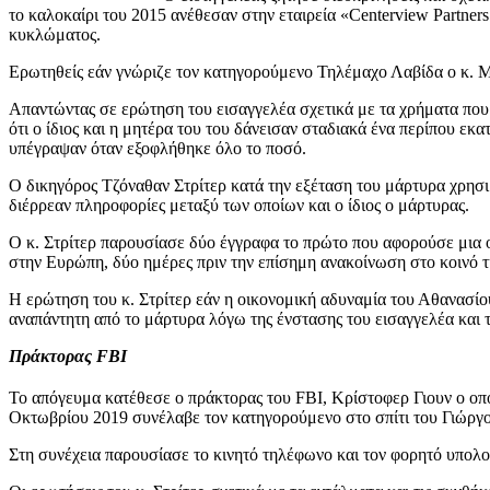
το καλοκαίρι του 2015 ανέθεσαν στην εταιρεία «Centerview Partne
κυκλώματος.
Ερωτηθείς εάν γνώριζε τον κατηγορούμενο Τηλέμαχο Λαβίδα ο κ. Μ
Απαντώντας σε ερώτηση του εισαγγελέα σχετικά με τα χρήματα που 
ότι ο ίδιος και η μητέρα του του δάνεισαν σταδιακά ένα περίπου ε
υπέγραψαν όταν εξοφλήθηκε όλο το ποσό.
Ο δικηγόρος Τζόναθαν Στρίτερ κατά την εξέταση του μάρτυρα χρησι
διέρρεαν πληροφορίες μεταξύ των οποίων και ο ίδιος ο μάρτυρας.
Ο κ. Στρίτερ παρουσίασε δύο έγγραφα το πρώτο που αφορούσε μια ο
στην Ευρώπη, δύο ημέρες πριν την επίσημη ανακοίνωση στο κοινό της
Η ερώτηση του κ. Στρίτερ εάν η οικονομική αδυναμία του Αθανασίου
αναπάντητη από το μάρτυρα λόγω της ένστασης του εισαγγελέα και τ
Πράκτορας FBI
Το απόγευμα κατέθεσε ο πράκτορας του FBI, Κρίστοφερ Γιουν ο οπο
Οκτωβρίου 2019 συνέλαβε τον κατηγορούμενο στο σπίτι του Γιώργο
Στη συνέχεια παρουσίασε το κινητό τηλέφωνο και τον φορητό υπολο