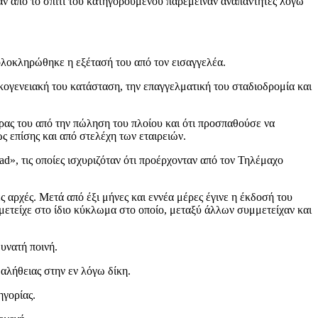
ήραν από το σπίτι του κατηγορούμενου παρέμειναν αναπάντητες λόγω
λοκληρώθηκε η εξέτασή του από τον εισαγγελέα.
κογενειακή του κατάσταση, την επαγγελματική του σταδιοδρομία και
έρας του από την πώληση του πλοίου και ότι προσπαθούσε να
ς επίσης και από στελέχη των εταιρειών.
d», τις οποίες ισχυριζόταν ότι προέρχονταν από τον Τηλέμαχο
αρχές. Μετά από έξι μήνες και εννέα μέρες έγινε η έκδοσή του
μμετείχε στο ίδιο κύκλωμα στο οποίο, μεταξύ άλλων συμμετείχαν και
υνατή ποινή.
αλήθειας στην εν λόγω δίκη.
ηγορίας.