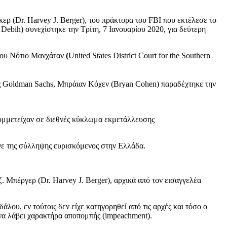
ρ (Dr. Harvey J. Berger), του πράκτορα του FBI που εκτέλεσε το
ebih) συνεχίστηκε την Τρίτη, 7 Ιανουαρίου 2020, για δεύτερη
του Νότιο Μανχάταν
(
United States District Court for the Southern
ης Goldman Sachs, Μπράιαν Κόχεν (Bryan Cohen) παραδέχτηκε την
ι συμμετείχαν σε διεθνές κύκλωμα εκμετάλλευσης
υγε της σύλληψης ευρισκόμενος στην Ελλάδα.
. Μπέργερ (Dr. Harvey J. Berger), αρχικά από τον εισαγγελέα
άλου, εν τούτοις δεν είχε κατηγορηθεί από τις αρχές και τόσο ο
ή να λάβει χαρακτήρα αποπομπής (impeachment).