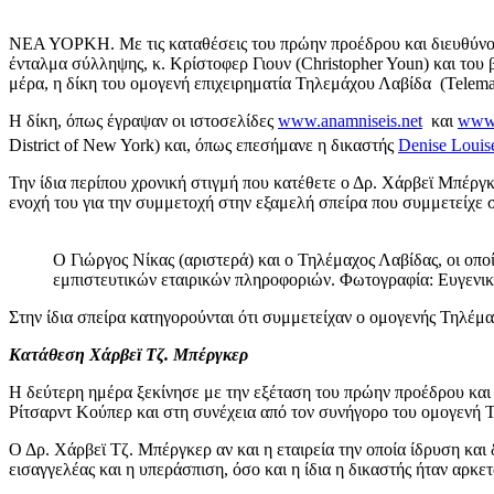
ΝΕΑ ΥΟΡΚΗ. Με τις καταθέσεις του πρώην προέδρου και διευθύνοντα
ένταλμα σύλληψης, κ. Κρίστοφερ Γιουν (Christopher Youn) και του
μέρα, η δίκη του ομογενή επιχειρηματία Τηλεμάχου Λαβίδα (Telema
Η δίκη, όπως έγραψαν οι ιστοσελίδες
www.anamniseis.net
και
www
District of New York) και, όπως επεσήμανε η δικαστής
Denise Louis
Την ίδια περίπου χρονική στιγμή που κατέθετε ο Δρ. Χάρβεϊ Μπέρ
ενοχή του για την συμμετοχή στην εξαμελή σπείρα που συμμετείχε 
Ο Γιώργος Νίκας (αριστερά) και ο Τηλέμαχος Λαβίδας, οι οποί
εμπιστευτικών εταιρικών πληροφοριών. Φωτογραφία: Ευγεν
Στην ίδια σπείρα κατηγορούνται ότι συμμετείχαν ο ομογενής Τηλέμα
Κατάθεση Χάρβεϊ Τζ. Μπέργκερ
Η δεύτερη ημέρα ξεκίνησε με την εξέταση του πρώην προέδρου και δ
Ρίτσαρντ Κούπερ και στη συνέχεια από τον συνήγορο του ομογενή Τζ
Ο Δρ. Χάρβεϊ Τζ. Μπέργκερ αν και η εταιρεία την οποία ίδρυση και δ
εισαγγελέας και η υπεράσπιση, όσο και η ίδια η δικαστής ήταν αρκ