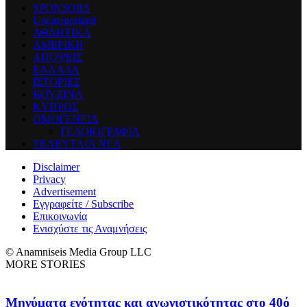
SPONSORS
Uncategorized
ΑΘΛΗΤΙΚΑ
ΑΜΕΡΙΚΗ
ΑΠΟΨΕΙΣ
ΕΛΛΑΔΑ
ΙΣΤΟΡΙΕΣ
ΚΟΥΖΙΝΑ
ΚΥΠΡΟΣ
ΟΜΟΓΕΝΕΙΑ
ΓΕΛΟΙΟΓΡΑΦΙΑ
ΤΕΛΕΥΤΑΙΑ ΝΕΑ
Disclaimer
Privacy
Advertisement
Εγγραφείτε / Subscribe
Επικοινωνία
Ενισχύστε τις Αναμνήσεις
© Anamniseis Media Group LLC
MORE STORIES
Μηνύματα ενότητας και αγωνιστικότητας στο 40ό