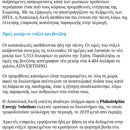
αυξανόμενες απαγορεύσεις κατά των ρωσικών προϊόντων
περιόρισαν έναν από τους κύριους προμηθευτές ενέργειας της
Ευρώπης. Με τις εξαγωγές να αποστραγγίζουν τις δεξαμενές των
ΗΠΑ, η Ανατολική Ακτή αισθάνεται πιο έντονα την πίεση λόγω της
έλλειψης επαρκούς ικανότητας παραγωγής στην περιοχή.
Τιμές ρεκόρ σε ντίζελ και βενζίνη
Οι καταναλωτές αισθάνονται ήδη την πίεση. Οι τιμές του ντίζελ
αυξάνονται συνεχώς τις τελευταίες 16 ημέρες και έφτασαν το νέο
ρεκόρ των 5,553 δολαρίων το γαλόνι την Τρίτη. Παράλληλα, οι
τιμές της βενζίνης κατέγραψαν νέο ρεκόρ στα 4.404 δολάρια το
γαλόνι.ADVERTISING
Οι προμήθειες καυσίμων είναι περιορισμένες σε όλη τη χώρα,
αφού τα διυλιστήρια ανέστειλαν τα αναπτυξιακά πλάνα τους κατά
τη διάρκεια της πανδημίας, όταν η ζήτηση αποδεκατίστηκε λόγω
της παραμονής των ανθρώπων στα σπίτια τους.
Η Ανατολική Ακτή υπέστη ιδιαίτερο πλήγμα αφού η
Philadelphia
Energy Solutions
έκλεισε οριστικά το διυλιστήριο της, το οποίο
τροφοδοτούσε ολόκληρη την περιοχή, το 2019 μετά από έκρηξη.
Αρκετές εταιρείες εργάζονται ήδη με βάση τα νέα δεδομένα στην
αγορά ντίζελ προκειμένου να κρατήσουν τα φορτηγά βυτία στο