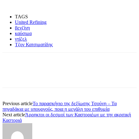
TAGS
United Refining
βενζίνη
καύσιμα
ντίζελ
Τζον Κατσιματίδης
Previous article
Το παρασκήνιο της δεξίωσης Τσούνη – Τα
πηγαδάκια με υπουργούς, ποια η μεγάλη του επιθυμία
Next article
Άρρηκτοι οι δεσμοί των Καστοριέων με την ακριτική
Καστοριά