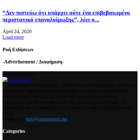
“Δεν πιστεύω ότι υπάρχει ούτε ένα επιβεβαιωμένο
περιστατικό επαναλοίμωξης”, λέει ο...
April 24, 2020
Load more
Ροή Ειδήσεων
-Advertisement / Διαφήμιση-
- Advertisement -
Η ιστοσελίδα «Αναμνήσεις – Πάνθεον του Ελληνισμού» αποτελεί
μια από τις σημαντικότερες υπηρεσίες του ομίλου «Anamniseis
Media Group» και έχει ως στόχο την έγκυρη και έγκαιρη
ενημέρωση για τα τεκταινόμενα στο χώρο της ομογένειας, της
γενέτειρας και του απανταχού ελληνισμού, καθώς επίσης και στις
ΗΠΑ.
Contact us:
info@anamniseis.net
Categories