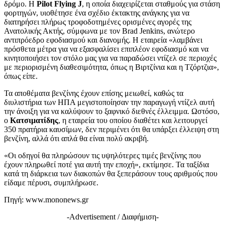
δρόμο. Η
Pilot Flying J
, η οποία διαχειρίζεται σταθμούς για στάση
φορτηγών, υιοθέτησε ένα σχέδιο έκτακτης ανάγκης για να
διατηρήσει πλήρως τροφοδοτημένες ορισμένες αγορές της
Ανατολικής Ακτής, σύμφωνα με τον Brad Jenkins, ανώτερο
αντιπρόεδρο εφοδιασμού και διανομής. Η εταιρεία «λαμβάνει
πρόσθετα μέτρα για να εξασφαλίσει επιπλέον εφοδιασμό και να
κινητοποιήσει τον στόλο μας για να παραδώσει ντίζελ σε περιοχές
με περιορισμένη διαθεσιμότητα, όπως η Βιρτζίνια και η Τζόρτζια»,
όπως είπε.
Τα αποθέματα βενζίνης έχουν επίσης μειωθεί, καθώς τα
διυλιστήρια των ΗΠΑ μεγιστοποίησαν την παραγωγή ντίζελ αυτή
την άνοιξη για να καλύψουν το ξαφνικό διεθνές έλλειμμα. Ωστόσο,
ο
Κατσιματίδης
, η εταιρεία του οποίου διαθέτει και λειτουργεί
350 πρατήρια καυσίμων, δεν περιμένει ότι θα υπάρξει έλλειψη στη
βενζίνη, αλλά ότι απλά θα είναι πολύ ακριβή.
«Οι οδηγοί θα πληρώσουν τις υψηλότερες τιμές βενζίνης που
έχουν πληρωθεί ποτέ για αυτή την εποχή», εκτίμησε. Τα ταξίδια
κατά τη διάρκεια των διακοπών θα ξεπεράσουν τους αριθμούς που
είδαμε πέρυσι, συμπλήρωσε.
Πηγή: www.mononews.gr
-Advertisement / Διαφήμιση-