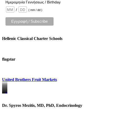
Ημερομηνία Γεννήσεως / Birthday
/
( mm / dd )
Hellenic Classical Charter Schools
flagstar
United Brothers Fruit Markets
https://www.unitedbrothersfruitmarkets.com/
https://www.unitedbrothersfruitmarkets.com/
Dr. Spyros Mezitis, MD, PhD, Endocrinology