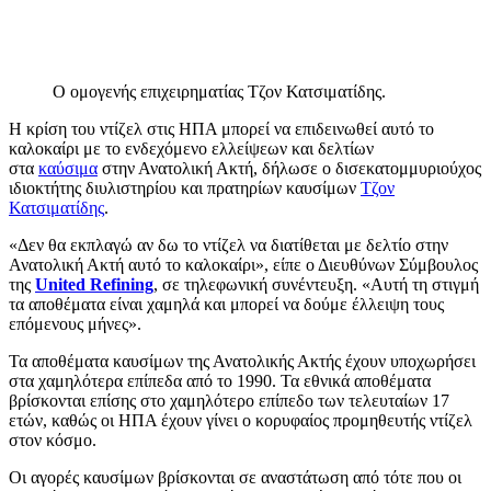
Ο ομογενής επιχειρηματίας Τζον Κατσιματίδης.
Η κρίση του ντίζελ στις ΗΠΑ μπορεί να επιδεινωθεί αυτό το
καλοκαίρι με το ενδεχόμενο ελλείψεων και δελτίων
στα
καύσιμα
στην Ανατολική Ακτή, δήλωσε ο δισεκατομμυριούχος
ιδιοκτήτης διυλιστηρίου και πρατηρίων καυσίμων
Τζον
Κατσιματίδης
.
«Δεν θα εκπλαγώ αν δω το ντίζελ να διατίθεται με δελτίο στην
Ανατολική Ακτή αυτό το καλοκαίρι», είπε ο Διευθύνων Σύμβουλος
της
United Refining
, σε τηλεφωνική συνέντευξη. «Αυτή τη στιγμή
τα αποθέματα είναι χαμηλά και μπορεί να δούμε έλλειψη τους
επόμενους μήνες».
Τα αποθέματα καυσίμων της Ανατολικής Ακτής έχουν υποχωρήσει
στα χαμηλότερα επίπεδα από το 1990. Τα εθνικά αποθέματα
βρίσκονται επίσης στο χαμηλότερο επίπεδο των τελευταίων 17
ετών, καθώς οι ΗΠΑ έχουν γίνει ο κορυφαίος προμηθευτής ντίζελ
στον κόσμο.
Οι αγορές καυσίμων βρίσκονται σε αναστάτωση από τότε που οι