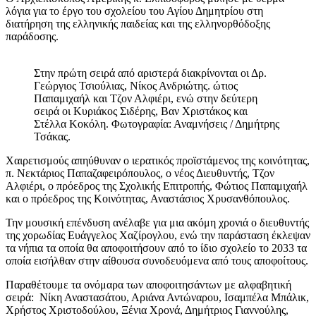
λόγια για το έργο του σχολείου του Αγίου Δημητρίου στη
διατήρηση της ελληνικής παιδείας και της ελληνορθόδοξης
παράδοσης.
Στην πρώτη σειρά από αριστερά διακρίνονται οι Δρ.
Γεώργιος Τσιούλιας, Νίκος Ανδριώτης. ώτιος
Παπαμιχαήλ και Τζον Αλφιέρι, ενώ στην δεύτερη
σειρά οι Κυριάκος Σιδέρης, Βαν Χριστάκος και
Στέλλα Κοκόλη. Φωτογραφία: Αναμνήσεις / Δημήτρης
Τσάκας.
Χαιρετισμούς απηύθυναν ο ιερατικός προϊστάμενος της κοινότητας,
π. Νεκτάριος Παπαζαφειρόπουλος, ο νέος Διευθυντής, Τζον
Αλφιέρι, ο πρόεδρος της Σχολικής Επιτροπής, Φώτιος Παπαμιχαήλ
και ο πρόεδρος της Κοινότητας, Αναστάσιος Χρυσανθόπουλος.
Την μουσική επένδυση ανέλαβε για μια ακόμη χρονιά ο διευθυντής
της χορωδίας Ευάγγελος Χαζίρογλου, ενώ την παράσταση έκλεψαν
τα νήπια τα οποία θα αποφοιτήσουν από το ίδιο σχολείο το 2033 τα
οποία εισήλθαν στην αίθουσα συνοδευόμενα από τους αποφοίτους.
Παραθέτουμε τα ονόμαρα των αποφοιτησάντων με αλφαβητική
σειρά: Νίκη Αναστασάτου, Αριάνα Αντώναρου, Ισαμπέλα Μπάλικ,
Χρήστος Χριστοδούλου, Ξένια Χρονά, Δημήτριος Γιαννούλης,