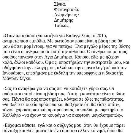
Σίγκα.
Φωτογραφία:
Αναμνήσεις /
Δημήτρης
Τσάκας.
«Οταν αποφάσισα να κατέβω για Εισαγγελέας το 2015,
αντιμετώπισα εμπόδια. Με ρωτούσαν ποια είναι η βάση που θα
μου δώσει μομέντουμ για να πετύχω. Ένα μεγάλο μέρος της βάσης
μου είναι οι άνθρωποι σε αυτή την αίθουσα. Οι άνθρωποι με τους
οποίους πήγαινα στον Αγιο Δημήτριο. Κάποιοι εδώ με ήξεραν
καλά, άλλοι καθόλου. Όμως, υποστήριξαν την εκστρατεία μου, και
οδήγησαν στην εκλογή μου, αλλά και την επανεκλογή πέρυσι τον
Ιανουάριο», επεσήμανε με έκδηλη την υπερηφάνεια η δικαστής
Μάντλιν Σίγκα.
«Σας το αναφέρω για να σας πω να κοιτάξετε γύρω σας. Οι
απόφοιτοι αυτοί είναι η βάση σας. Αυτή η κοινότητα είναι η βάση
σας. Πάντα θα σας υποστηρίξει, κόντρα σε όλες τις πιθανότητες.
Θα βλέπετε οικεία πρόσωπα και θα ξέρετε ότι θα είστε σπίτι»,
τόνισε χαρακτηριστικά, προτρέποντας τα παιδιά, με αφετηρία το
Κολλέγιο «να έχουν το κουράγιο να σκεφτούν μεγαλοπρεπώς».
«Εύχομαι κάποτε, εγώ και ο σύζυγός μου, όταν θα έχουμε πάρει
σύνταξη και θα είμαστε σε ένα όμορφο ελληνικό νησί, όπου θα