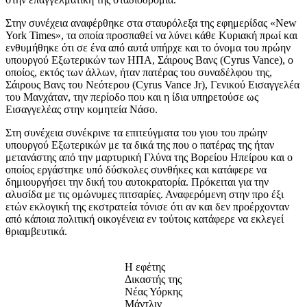
Στην συνέχεια αναφέρθηκε στα σταυρόλεξα της εφημερίδας «New
York Times», τα οποία προσπαθεί να λύνει κάθε Κυριακή πρωί και
ενθυμήθηκε ότι σε ένα από αυτά υπήρχε και το όνομα του πρώην
υπουργού Εξωτερικών των ΗΠΑ, Σάιρους Βανς (Cyrus Vance), ο
οποίος, εκτός των άλλων, ήταν πατέρας του συναδέλφου της,
Σάιρους Βανς του Νεότερου (Cyrus Vance Jr), Γενικού Εισαγγελέα
του Μανχάταν, την περίοδο που και η ίδια υπηρετούσε ως
Εισαγγελέας στην κομητεία Νάσο.
Στη συνέχεια συνέκρινε τα επιτεύγματα του γιου του πρώην
υπουργού Εξωτερικών με τα δικά της που ο πατέρας της ήταν
μετανάστης από την μαρτυρική Γλύνα της Βορείου Ηπείρου και ο
οποίος εργάστηκε υπό δύσκολες συνθήκες και κατάφερε να
δημιουργήσει την δική του αυτοκρατορία. Πρόκειται για την
αλυσίδα με τις ομώνυμες πιτσαρίες. Αναφερόμενη στην προ έξι
ετών εκλογική της εκστρατεία τόνισε ότι αν και δεν προέρχονταν
από κάποια πολιτική οικογένεια εν τούτοις κατάφερε να εκλεγεί
θριαμβευτικά.
Η εφέτης
Δικαστής της
Νέας Υόρκης
Μάντλιν