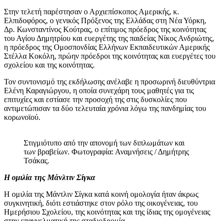
Στην τελετή παρέστησαν ο Αρχιεπίσκοπος Αμερικής, κ.
Ελπιδοφόρος, ο γενικός Πρόξενος της Ελλάδας στη Νέα Υόρκη,
Δρ. Κωνσταντίνος Κούτρας, ο επίτιμος πρόεδρος της κοινότητας
του Αγίου Δημητρίου και ευεργέτης της παιδείας Νίκος Ανδριώτης,
η πρόεδρος της Ομοσπονδίας Ελλήνων Εκπαιδευτικών Αμερικής
Στέλλα Κοκόλη, πρώην πρόεδροι της κοινότητας και ευεργέτες του
σχολείου και της κοινότητας.
Τον συντονισμό της εκδήλωσης ανέλαβε η προσωρινή διευθύντρια
Ελένη Καραγιώργου, η οποία συνεχάρη τους μαθητές για τις
επιτυχίες και εστίασε την προσοχή της στις δυσκολίες που
αντιμετώπισαν τα δύο τελευταία χρόνια λόγω της πανδημίας του
κορωνοϊού.
Στιγμιότυπο από την απονομή των διπλωμάτων και
των βραβείων. Φωτογραφία: Αναμνήσεις / Δημήτρης
Τσάκας.
Η ομιλία της Μάνλτιν Σίγκα
Η ομιλία της Μάντλιν Σίγκα κατά κοινή ομολογία ήταν άκρως
συγκινητική, διότι εστιάστηκε στον ρόλο της οικογένειας, του
Ημερήσιου Σχολείου, της κοινότητας και της ίδιας της ομογένειας
στην επαγγελματική της σταδιοδρομία.