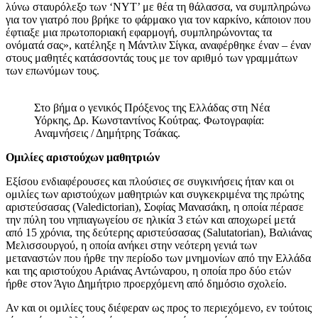
λύνω σταυρόλεξο των ‘ΝΥΤ’ με θέα τη θάλασσα, να συμπληρώνω
για τον γιατρό που βρήκε το φάρμακο για τον καρκίνο, κάποιον που
έφτιαξε μια πρωτοποριακή εφαρμογή, συμπληρώνοντας τα
ονόματά σας», κατέληξε η Μάντλιν Σίγκα, αναφέρθηκε έναν – έναν
στους μαθητές κατάσσοντάς τους με τον αριθμό των γραμμάτων
των επωνύμων τους.
Στο βήμα ο γενικός Πρόξενος της Ελλάδας στη Νέα
Υόρκης, Δρ. Κωνσταντίνος Κούτρας. Φωτογραφία:
Αναμνήσεις / Δημήτρης Τσάκας.
Ομιλίες αριστούχων μαθητριών
Εξίσου ενδιαφέρουσες και πλούσιες σε συγκινήσεις ήταν και οι
ομιλίες των αριστούχων μαθητριών και συγκεκριμένα της πρώτης
αριστεύσασας (Valedictorian), Σοφίας Μανασάκη, η οποία πέρασε
την πύλη του νηπιαγωγείου σε ηλικία 3 ετών και αποχωρεί μετά
από 15 χρόνια, της δεύτερης αριστεύσασας (Salutatorian), Βαλιάνας
Μελισσουργού, η οποία ανήκει στην νεότερη γενιά των
μεταναστών που ήρθε την περίοδο των μνημονίων από την Ελλάδα
και της αριστούχου Αριάνας Αντώναρου, η οποία προ δύο ετών
ήρθε στον Άγιο Δημήτριο προερχόμενη από δημόσιο σχολείο.
Αν και οι ομιλίες τους διέφεραν ως προς το περιεχόμενο, εν τούτοις