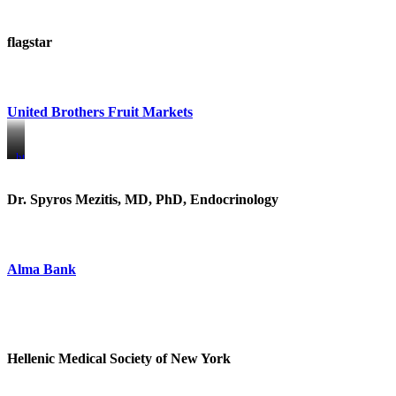
flagstar
United Brothers Fruit Markets
https://www.unitedbrothersfruitmarkets.com/
https://www.unitedbrothersfruitmarkets.com/
Dr. Spyros Mezitis, MD, PhD, Endocrinology
Alma Bank
Hellenic Medical Society of New York