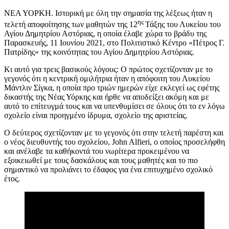
ΝΕΑ ΥΟΡΚΗ. Ιστορική με όλη την σημασία της λέξεως ήταν η
ης
τελετή αποφοίτησης των μαθητών της 12
Τάξης του Λυκείου του
Αγίου Δημητρίου Αστόριας, η οποία έλαβε χώρα το βράδυ της
Παρασκευής, 11 Ιουνίου 2021, στο Πολιτιστικό Κέντρο «Πέτρος Γ.
Πατρίδης» της κοινότητας του Αγίου Δημητρίου Αστόριας.
Κι αυτό για τρεις βασικούς λόγους: Ο πρώτος σχετίζονταν με το
γεγονός ότι η κεντρική ομιλήτρια ήταν η απόφοιτη του Λυκείου
Μάντλιν Σίγκα, η οποία προ τριών ημερών είχε εκλεγεί ως εφέτης
δικαστής της Νέας Υόρκης και ήρθε να αποδείξει ακόμη και με
αυτό το επίτευγμά τους και να υπενθυμίσει σε όλους ότι το εν λόγω
σχολείο είναι προηγμένο ίδρυμα, σχολείο της αριστείας.
Ο δεύτερος σχετίζονταν με το γεγονός ότι στην τελετή παρέστη και
ο νέος διευθυντής του σχολείου, John Alfieri, ο οποίος προσελήφθη
και ανέλαβε τα καθήκοντά του νωρίτερα προκειμένου να
εξοικειωθεί με τους δασκάλους και τους μαθητές και το πιο
σημαντικό να προλιάνει το έδαφος για ένα επιτυχημένο σχολικό
έτος.