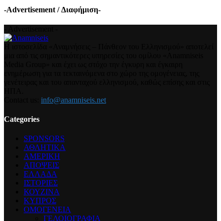
-Advertisement / Διαφήμιση-
- Advertisement -
Η ιστοσελίδα «Αναμνήσεις – Πάνθεον του Ελληνισμού» αποτελεί
μια από τις σημαντικότερες υπηρεσίες του ομίλου «Anamniseis
Media Group» και έχει ως στόχο την έγκυρη και έγκαιρη
ενημέρωση για τα τεκταινόμενα στο χώρο της ομογένειας, της
γενέτειρας και του απανταχού ελληνισμού, καθώς επίσης και στις
ΗΠΑ.
Contact us:
info@anamniseis.net
Categories
SPONSORS
ΑΘΛΗΤΙΚΑ
ΑΜΕΡΙΚΗ
ΑΠΟΨΕΙΣ
ΕΛΛΑΔΑ
ΙΣΤΟΡΙΕΣ
ΚΟΥΖΙΝΑ
ΚΥΠΡΟΣ
ΟΜΟΓΕΝΕΙΑ
ΓΕΛΟΙΟΓΡΑΦΙΑ