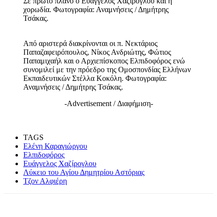
Σε πρώτο πλάνο ο Ευάγγελος Χαζίρογλου και η
χορωδία. Φωτογραφία: Αναμνήσεις / Δημήτρης
Τσάκας.
Από αριστερά διακρίνονται οι π. Νεκτάριος
Παπαζαφειρόπουλος, Νίκος Ανδριώτης, Φώτιος
Παπαμιχαήλ και ο Αρχιεπίσκοπος Ελπιδοφόρος ενώ
συνομιλεί με την πρόεδρο της Ομοσπονδίας Ελλήνων
Εκπαιδευτικών Στέλλα Κοκόλη. Φωτογραφία:
Αναμνήσεις / Δημήτρης Τσάκας.
-Advertisement / Διαφήμιση-
TAGS
Ελένη Καραγιώργου
Ελπιδοφόρος
Ευάγγελος Χαζίρογλου
Λύκειο του Αγίου Δημητρίου Αστόριας
Τζον Αλφιέρη