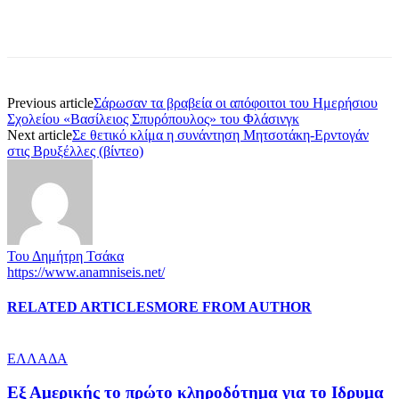
Previous article
Σάρωσαν τα βραβεία οι απόφοιτοι του Ημερήσιου
Σχολείου «Βασίλειος Σπυρόπουλος» του Φλάσινγκ
Next article
Σε θετικό κλίμα η συνάντηση Μητσοτάκη-Ερντογάν
στις Βρυξέλλες (βίντεο)
Του Δημήτρη Τσάκα
https://www.anamniseis.net/
RELATED ARTICLES
MORE FROM AUTHOR
ΕΛΛΑΔΑ
Εξ Αμερικής το πρώτο κληροδότημα για το Ιδρυμα