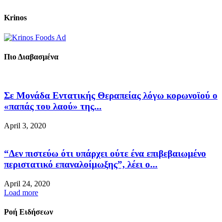
Krinos
Πιο Διαβασμένα
Σε Μονάδα Εντατικής Θεραπείας λόγω κορωνοϊού ο
«παπάς του λαού» της...
April 3, 2020
“Δεν πιστεύω ότι υπάρχει ούτε ένα επιβεβαιωμένο
περιστατικό επαναλοίμωξης”, λέει ο...
April 24, 2020
Load more
Ροή Ειδήσεων