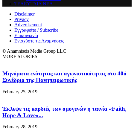
ΤΕΛΕΥΤΑΙΑ ΝΕΑ
Disclaimer
Privacy
Advertisement
Εγγραφείτε / Subscribe
Επικοινωνία
Ενισχύστε τις Αναμνήσεις
© Anamniseis Media Group LLC
MORE STORIES
Μηνύματα ενότητας και αγωνιστικότητας στο 40ό
Συνέδριο της Πανηπειρωτικής
February 25, 2019
Έκλεψε τις καρδιές των ομογενών η ταινία «Faith,
Hope & Love»...
February 28, 2019